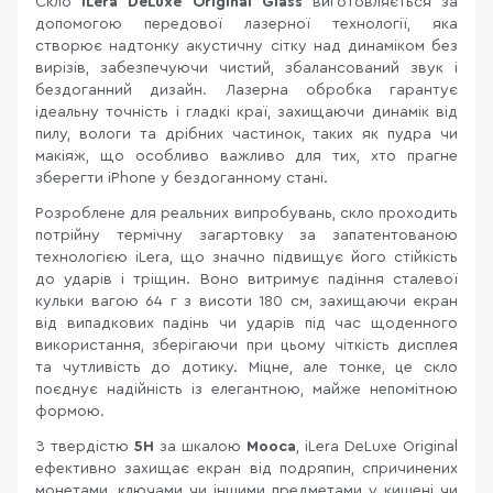
Скло
iLera DeLuxe Original Glass
виготовляється за
допомогою передової лазерної технології, яка
створює надтонку акустичну сітку над динаміком без
вирізів, забезпечуючи чистий, збалансований звук і
бездоганний дизайн. Лазерна обробка гарантує
ідеальну точність і гладкі краї, захищаючи динамік від
пилу, вологи та дрібних частинок, таких як пудра чи
макіяж, що особливо важливо для тих, хто прагне
зберегти iPhone у бездоганному стані.
Розроблене для реальних випробувань, скло проходить
потрійну термічну загартовку за запатентованою
технологією iLera, що значно підвищує його стійкість
до ударів і тріщин. Воно витримує падіння сталевої
кульки вагою 64 г з висоти 180 см, захищаючи екран
від випадкових падінь чи ударів під час щоденного
використання, зберігаючи при цьому чіткість дисплея
та чутливість до дотику. Міцне, але тонке, це скло
поєднує надійність із елегантною, майже непомітною
формою.
З твердістю
5H
за шкалою
Мооса
, iLera DeLuxe Original
ефективно захищає екран від подряпин, спричинених
монетами, ключами чи іншими предметами у кишені чи