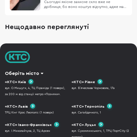
Сьогодні якісне захисне скло вже не
дрібниця, бо воно коштує відчутно, адже має
краще олеофобне покриття, точні вирізи та
загартування. Тому коли після наклеювання
раптом з’являється бульбашка, це не лише
Нещодавно переглянуті
про естетику — це про гроші й нерви. Що
робити: миритися, намагатися “вигнати”
повітря чи одраз
Оберіть місто
«КТС» Київ
«КТС» Рівне
вул. О.Мишуги, 4, ТЦ Піраміда (1 поверх),
вул. В`ячеслава Чорновола, 17а
за 200 м від станції метро «Позняки».
«КТС» Львів
«КТС» Тернопіль
ТРЦ Кінг Крос Леополіс (1 поверх)
вул. Сагайдачного, 1
«КТС» Івано-Франківськ
«КТС» Луцьк
вул. І.Миколайчука, 2, ТЦ Арсен
вул. Сухомлинського, 1, ТРЦ ПортCity (2