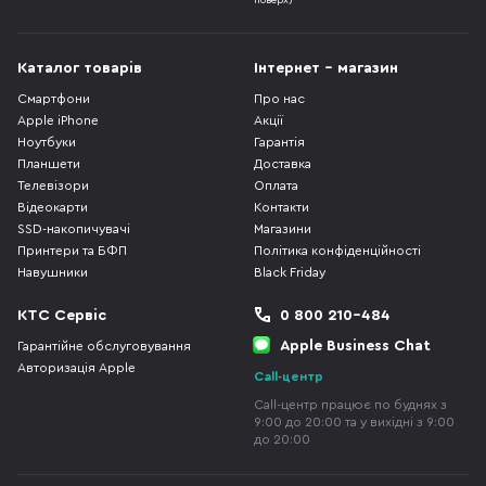
поверх)
Каталог товарів
Інтернет - магазин
Смартфони
Про нас
Apple iPhone
Акції
Ноутбуки
Гарантія
Планшети
Доставка
Телевізори
Оплата
Відеокарти
Контакти
SSD-накопичувачі
Магазини
Принтери та БФП
Політика конфіденційності
Навушники
Black Friday
КТС Сервіс
0 800 210-484
Apple Business Chat
Гарантійне обслуговування
Авторизація Apple
Call-центр
Call-центр працює по буднях з
9:00 до 20:00 та у вихідні з 9:00
до 20:00