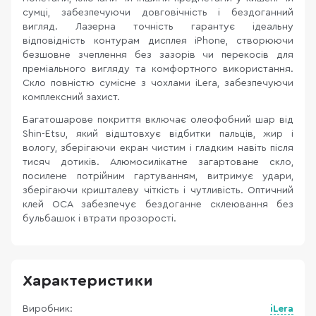
сумці, забезпечуючи довговічність і бездоганний
вигляд. Лазерна точність гарантує ідеальну
відповідність контурам дисплея iPhone, створюючи
безшовне зчеплення без зазорів чи перекосів для
преміального вигляду та комфортного використання.
Скло повністю сумісне з чохлами iLera, забезпечуючи
комплексний захист.
Багатошарове покриття включає олеофобний шар від
Shin-Etsu, який відштовхує відбитки пальців, жир і
вологу, зберігаючи екран чистим і гладким навіть після
тисяч дотиків. Алюмосилікатне загартоване скло,
посилене потрійним гартуванням, витримує удари,
зберігаючи кришталеву чіткість і чутливість. Оптичний
клей OCA забезпечує бездоганне склеювання без
бульбашок і втрати прозорості.
Характеристики
Виробник:
iLera