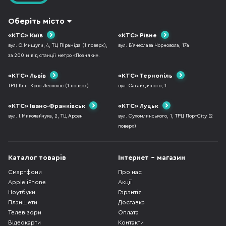
Оберіть місто
«КТС» Київ
«КТС» Рівне
вул. О.Мишуги, 4, ТЦ Піраміда (1 поверх),
вул. В`ячеслава Чорновола, 17а
за 200 м від станції метро «Позняки».
«КТС» Львів
«КТС» Тернопіль
ТРЦ Кінг Крос Леополіс (1 поверх)
вул. Сагайдачного, 1
«КТС» Івано-Франківськ
«КТС» Луцьк
вул. І.Миколайчука, 2, ТЦ Арсен
вул. Сухомлинського, 1, ТРЦ ПортCity (2
поверх)
Каталог товарів
Інтернет - магазин
Смартфони
Про нас
Apple iPhone
Акції
Ноутбуки
Гарантія
Планшети
Доставка
Телевізори
Оплата
Відеокарти
Контакти