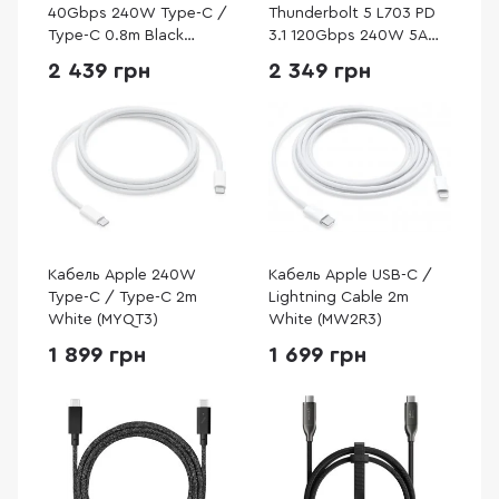
40Gbps 240W Type-C /
Thunderbolt 5 L703 PD
Type-C 0.8m Black
3.1 120Gbps 240W 5A
(JUC29L08-N)
Type-C / Type-C 1m
2 439 грн
2 349 грн
Black (45996)
Кабель Apple 240W
Кабель Apple USB-C /
Type-C / Type-C 2m
Lightning Cable 2m
White (MYQT3)
White (MW2R3)
1 899 грн
1 699 грн