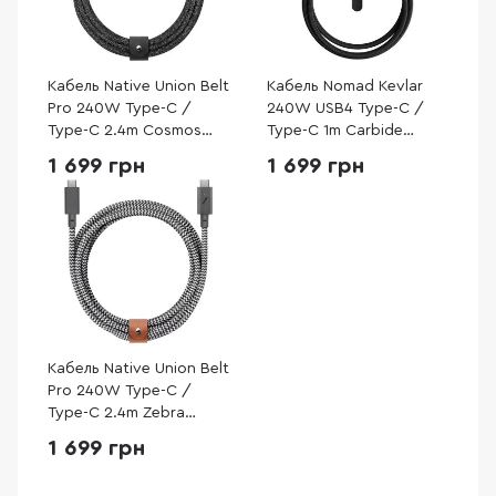
Кабель Native Union Belt
Кабель Nomad Kevlar
Pro 240W Type-C /
240W USB4 Type-C /
Type-C 2.4m Cosmos
Type-C 1m Carbide
Black (BELT-PRO2-COS-
(NM009827858)
1 699 грн
1 699 грн
NP)
Кабель Native Union Belt
Pro 240W Type-C /
Type-C 2.4m Zebra
(BELT-PRO2-ZEB-NP)
1 699 грн