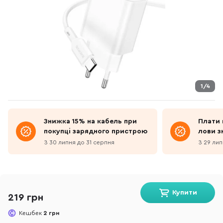
1/4
Знижка 15% на кабель при
Плати 
покупці зарядного пристрою
лови з
З 30 липня до 31 серпня
З 29 лип
Купити
219 грн
Кешбек
2 грн