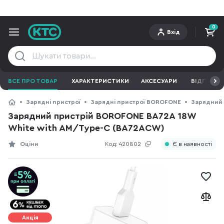
0
Вхід
ВСЕ ПРО ТОВАР
ХАРАКТЕРИСТИКИ
АКСЕСУАРИ
ВІДГУКИ
Зарядні пристрої
Зарядні пристрої BOROFONE
Зарядний 
Зарядний пристрій BOROFONE BA72A 18W
White with AM/Type-C (BA72ACW)
Оціни
Код:
420802
Є в наявності
Акція