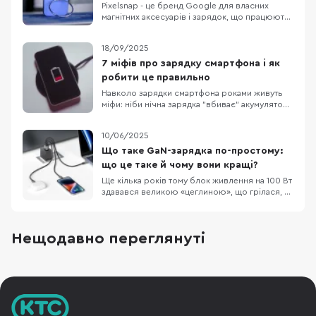
Pixelsnap - це бренд Google для власних
магнітних аксесуарів і зарядок, що працюють
на відкритому стандарті Qi2 з магнітним
вирівнюванням. Ідея схожа на MagSafe в
18/09/2025
iPhone, але базується на публічному стандарті:
Qi2 гарантує сумісність між різними
7 міфів про зарядку смартфона і як
виробниками. Для флагманів Google це
робити це правильно
означає “клац”-фі
Навколо зарядки смартфона роками живуть
міфи: ніби нічна зарядка "вбиває" акумулятор,
телефон треба регулярно розряджати в нуль,
а без "рідного" блока живлення — ніяк.
10/06/2025
Насправді літій-іонні батареї та сучасні
системи захисту працюють інакше: пристрій
Що таке GaN-зарядка по-простому:
відсікає струм на 100%, стежить за
що це таке й чому вони кращі?
температурою й
Ще кілька років тому блок живлення на 100 Вт
здавався великою «цеглиною», що грілася, як
праска. Сьогодні таку ж потужність можна
вмістити в адаптер розміром трохи більше, як
коробка сірників — і все завдяки новому
Нещодавно переглянуті
матеріалу під назвою GaN (галій-нітрид). 1. Що
таке GaN? Усередині будь-якого заряд