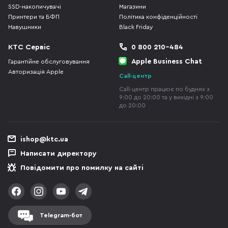
SSD-накопичувачі
Магазини
Принтери та БФП
Політика конфіденційності
Навушники
Black Friday
КТС Сервіс
0 800 210-484
Apple Business Chat
Гарантійне обслуговування
Авторизація Apple
Call-центр
Call-центр працює по буднях з
9:00 до 20:00 та у вихідні з 9:00
до 20:00
ishop@ktc.ua
Написати директору
Повідомити про помилку на сайті
Telegram-бот