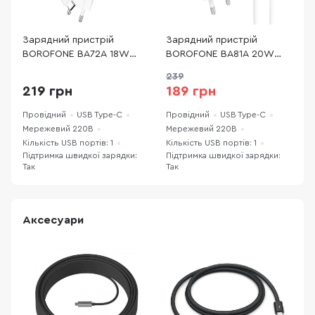
Зарядний пристрій
Зарядний пристрій
З
BOROFONE BA72A 18W
BOROFONE BA81A 20W
C
White with AM/Type-C
White with Type-C / Type-
W
239
(BA72ACW)
C (6941991108204)
(
219 грн
189 грн
Провідний
USB Type-C
Провідний
USB Type-C
П
Мережевий 220В
Мережевий 220В
М
Кількість USB портів: 1
Кількість USB портів: 1
К
Підтримка швидкої зарядки:
Підтримка швидкої зарядки:
П
Так
Так
Т
Аксесуари