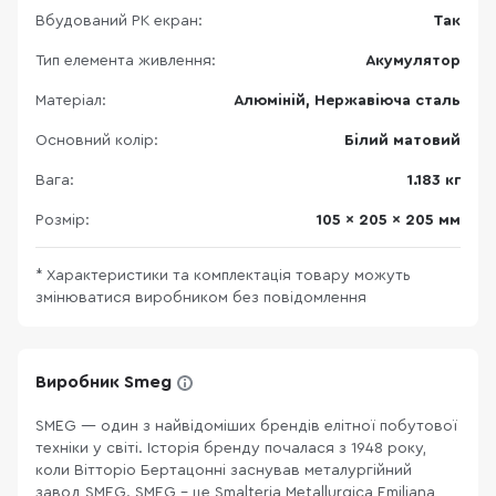
Вбудований РК екран:
Так
Тип елемента живлення:
Акумулятор
Матеріал:
Алюміній, Нержавіюча сталь
Основний колір:
Білий матовий
Вага:
1.183 кг
Розмір:
105 x 205 x 205 мм
* Характеристики та комплектація товару можуть
змінюватися виробником без повідомлення
Виробник Smeg
SMEG — один з найвідоміших брендів елітної побутової
техніки у світі. Історія бренду почалася з 1948 року,
коли Вітторіо Бертацонні заснував металургійний
завод SMEG. SMEG - це Smalteria Metallurgica Emiliana