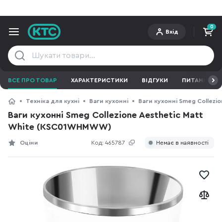
0
Вхід
ВСЕ ПРО ТОВАР
ХАРАКТЕРИСТИКИ
ВІДГУКИ
ПИТАННЯ ТА 
Техніка для кухні
Ваги кухонні
Ваги кухонні Smeg Collezi
Ваги кухонні Smeg Collezione Aesthetic Matt
White (KSC01WHMWW)
Оціни
Код:
465787
Немає в наявності