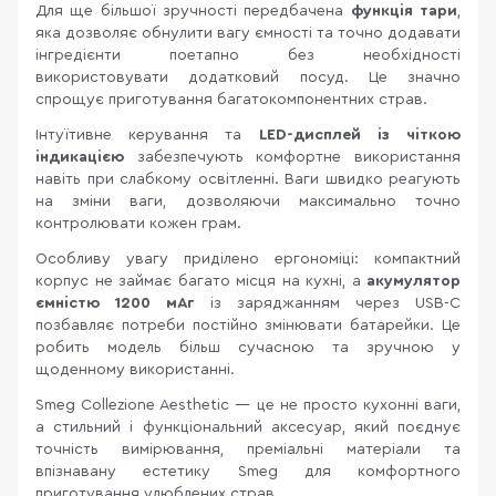
Для ще більшої зручності передбачена
функція тари
,
яка дозволяє обнулити вагу ємності та точно додавати
інгредієнти поетапно без необхідності
використовувати додатковий посуд. Це значно
спрощує приготування багатокомпонентних страв.
Інтуїтивне керування та
LED-дисплей із чіткою
індикацією
забезпечують комфортне використання
навіть при слабкому освітленні. Ваги швидко реагують
на зміни ваги, дозволяючи максимально точно
контролювати кожен грам.
Особливу увагу приділено ергономіці: компактний
корпус не займає багато місця на кухні, а
акумулятор
ємністю 1200 мАг
із заряджанням через USB-C
позбавляє потреби постійно змінювати батарейки. Це
робить модель більш сучасною та зручною у
щоденному використанні.
Smeg Collezione Aesthetic — це не просто кухонні ваги,
а стильний і функціональний аксесуар, який поєднує
точність вимірювання, преміальні матеріали та
впізнавану естетику Smeg для комфортного
приготування улюблених страв.