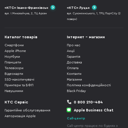
«КТС» Івано-Франківськ
«КТС» Луцьк
вул. І.Миколайчука, 2, ТЦ Арсен
вул. Сухомлинського, 1, ТРЦ ПортCity (2
поверх)
Каталог товарів
Інтернет - магазин
Смартфони
Про нас
Apple iPhone
Акції
Ноутбуки
Гарантія
Планшети
Доставка
Телевізори
Оплата
Відеокарти
Контакти
SSD-накопичувачі
Магазини
Принтери та БФП
Політика конфіденційності
Навушники
Black Friday
КТС Сервіс
0 800 210-484
Apple Business Chat
Гарантійне обслуговування
Авторизація Apple
Call-центр
Call-центр працює по буднях з