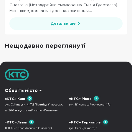
Guastalla (Металургійне емалювання Емілія Гуасталла).
Між іншим, компанія і досі належить для...
Детальніше
Нещодавно переглянуті
Оберіть місто
«КТС» Київ
«КТС» Рівне
вул. О.Мишуги, 4, ТЦ Піраміда (1 поверх),
вул. В`ячеслава Чорновола, 17а
за 200 м від станції метро «Позняки».
«КТС» Львів
«КТС» Тернопіль
ТРЦ Кінг Крос Леополіс (1 поверх)
вул. Сагайдачного, 1