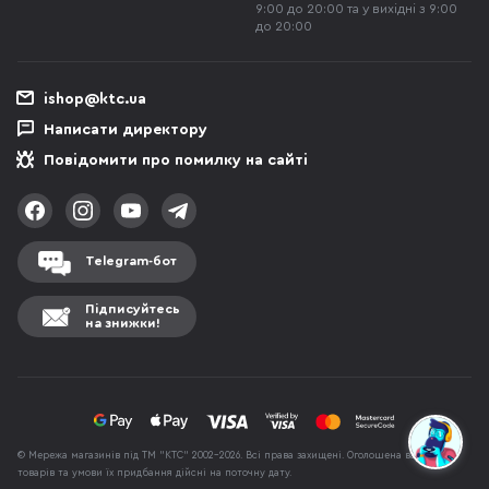
9:00 до 20:00 та у вихідні з 9:00
до 20:00
ishop@ktc.ua
Написати директору
Повідомити про помилку на сайті
Telegram-бот
Підписуйтесь
на знижки!
© Мережа магазинів під ТМ "КТС" 2002-2026. Всі права захищені. Оголошена вартість
товарів та умови їх придбання дійсні на поточну дату.