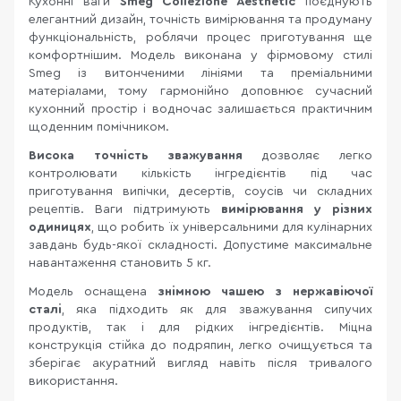
Кухонні ваги
Smeg Collezione Aesthetic
поєднують
елегантний дизайн, точність вимірювання та продуману
функціональність, роблячи процес приготування ще
комфортнішим. Модель виконана у фірмовому стилі
Smeg із витонченими лініями та преміальними
матеріалами, тому гармонійно доповнює сучасний
кухонний простір і водночас залишається практичним
щоденним помічником.
Висока точність зважування
дозволяє легко
контролювати кількість інгредієнтів під час
приготування випічки, десертів, соусів чи складних
рецептів. Ваги підтримують
вимірювання у різних
одиницях
, що робить їх універсальними для кулінарних
завдань будь-якої складності. Допустиме максимальне
навантаження становить 5 кг.
Модель оснащена
знімною чашею з нержавіючої
сталі
, яка підходить як для зважування сипучих
продуктів, так і для рідких інгредієнтів. Міцна
конструкція стійка до подряпин, легко очищується та
зберігає акуратний вигляд навіть після тривалого
використання.