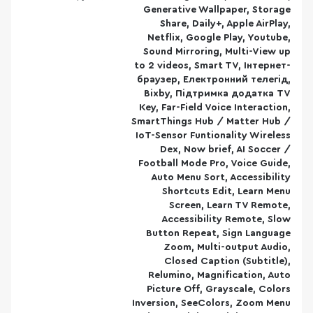
Generative Wallpaper, Storage
Share, Daily+, Apple AirPlay,
Netflix, Google Play, Youtube,
Sound Mirroring, Multi-View up
to 2 videos, Smart TV, Інтернет-
браузер, Електронний телегід,
Bixby, Підтримка додатка TV
Key, Far-Field Voice Interaction,
SmartThings Hub / Matter Hub /
IoT-Sensor Funtionality Wireless
Dex, Now brief, AI Soccer /
Football Mode Pro, Voice Guide,
Auto Menu Sort, Accessibility
Shortcuts Edit, Learn Menu
Screen, Learn TV Remote,
Accessibility Remote, Slow
Button Repeat, Sign Language
Zoom, Multi-output Audio,
Closed Caption (Subtitle),
Relumino, Magnification, Auto
Picture Off, Grayscale, Colors
Inversion, SeeColors, Zoom Menu