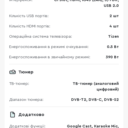
Інтерфейси:
CI Slot, HDMi, RJ45 (LAN), S/PDIF,
USB 2.0
Кількість USB портів:
2 шт
Кількість HDMI портів:
4 шт
Операційна система телевізора:
Tizen
Енергоспоживання в режимі очікування:
0.5 Вт
Енергоспоживання в звичайному режимі:
390 Вт
Тюнер
ТВ-тюнер:
ТВ-тюнер (аналоговий
цифровий)
Діапазон тюнера:
DVB-T2, DVB-C, DVB-S2
Додатково
Додаткові функції:
Google Cast, Karaoke Mic,