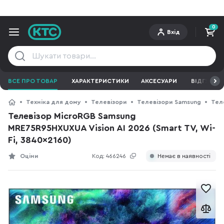
0
Вхід
ВСЕ ПРО ТОВАР
ХАРАКТЕРИСТИКИ
АКСЕСУАРИ
ВІДГУКИ
Техніка для дому
Телевізори
Телевізори Samsung
Теле
Телевізор MicroRGB Samsung
MRE75R95HXUXUA Vision AI 2026 (Smart TV, Wi-
Fi, 3840x2160)
Оціни
Код:
466246
Немає в наявності