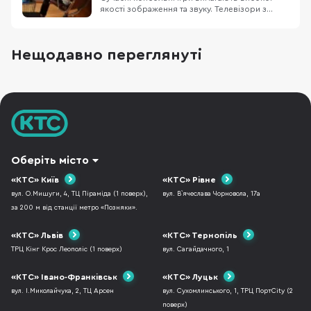
якості зображення та звуку. Телевізори з
роздільною здатністю 4K (3840×2160)
передають чіткі деталі, а підтримка технології
HDR робить кольори насиченішими і
Нещодавно переглянуті
яскравішими. Висока частота оновлення
кадрів забезпечує плавну картинку без
розмиття в динамічних сце
Оберіть місто
«КТС» Київ
«КТС» Рівне
вул. О.Мишуги, 4, ТЦ Піраміда (1 поверх),
вул. В`ячеслава Чорновола, 17а
за 200 м від станції метро «Позняки».
«КТС» Львів
«КТС» Тернопіль
ТРЦ Кінг Крос Леополіс (1 поверх)
вул. Сагайдачного, 1
«КТС» Івано-Франківськ
«КТС» Луцьк
вул. І.Миколайчука, 2, ТЦ Арсен
вул. Сухомлинського, 1, ТРЦ ПортCity (2
поверх)