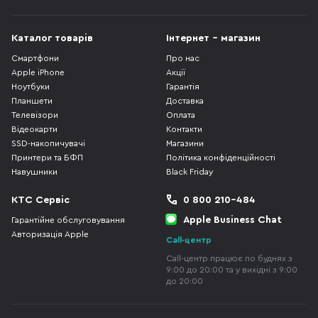
Каталог товарів
Інтернет - магазин
Смартфони
Про нас
Apple iPhone
Акції
Ноутбуки
Гарантія
Планшети
Доставка
Телевізори
Оплата
Відеокарти
Контакти
SSD-накопичувачі
Магазини
Принтери та БФП
Політика конфіденційності
Навушники
Black Friday
КТС Сервіс
0 800 210-484
Apple Business Chat
Гарантійне обслуговування
Авторизація Apple
Call-центр
Call-центр працює по буднях з
9:00 до 20:00 та у вихідні з 9:00
до 20:00