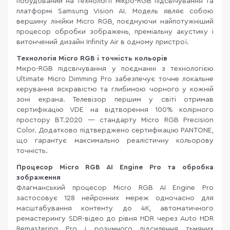
побудований на технології мікро-RGB підсвічування та
платформі Samsung Vision AI. Модель являє собою
вершину лінійки Micro RGB, поєднуючи найпотужніший
процесор обробки зображень, преміальну акустику і
витончений дизайн Infinity Air в одному пристрої.
Технологія Micro RGB і точність кольорів
Мікро-RGB підсвічування у поєднанні з технологією
Ultimate Micro Dimming Pro забезпечує точне локальне
керування яскравістю та глибиною чорного у кожній
зоні екрана. Телевізор першим у світі отримав
сертифікацію VDE на відтворення 100% колірного
простору BT.2020 — стандарту Micro RGB Precision
Color. Додатково підтверджено сертифікацію PANTONE,
що гарантує максимально реалістичну кольорову
точність.
Процесор Micro RGB AI Engine Pro та обробка
зображення
Флагманський процесор Micro RGB AI Engine Pro
застосовує 128 нейронних мереж одночасно для
масштабування контенту до 4K, автоматичного
ремастерингу SDR-відео до рівня HDR через Auto HDR
Remastering Pro і розумного підсилення тьмяних