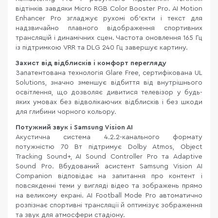
відтінків завдяки Micro RGB Color Booster Pro. AI Motion
Enhancer Pro згладжує рухомі об'єкти і текст для
надзвичайно плавного відображення спортивних
трансляцій і динамічних сцен. Частота оновлення 165 Гц
із підтримкою VRR та DLG 240 Гц завершує картину.
Захист від відблисків і комфорт перегляду
Запатентована технологія Glare Free, сертифікована UL
Solutions, значно зменшує відбиття від внутрішнього
освітлення, що дозволяє дивитися телевізор у будь-
яких умовах без відволікаючих відблисків і без шкоди
для глибини чорного кольору.
Потужний звук і Samsung Vision AI
Акустична система 4.2.2-канального формату
потужністю 70 Вт підтримує Dolby Atmos, Object
Tracking Sound+, AI Sound Controller Pro та Adaptive
Sound Pro. Вбудований асистент Samsung Vision AI
Companion відповідає на запитання про контент і
повсякденні теми у вигляді відео та зображень прямо
на великому екрані. AI Football Mode Pro автоматично
розпізнає спортивні трансляції й оптимізує зображення
та звук для атмосфери стадіону.