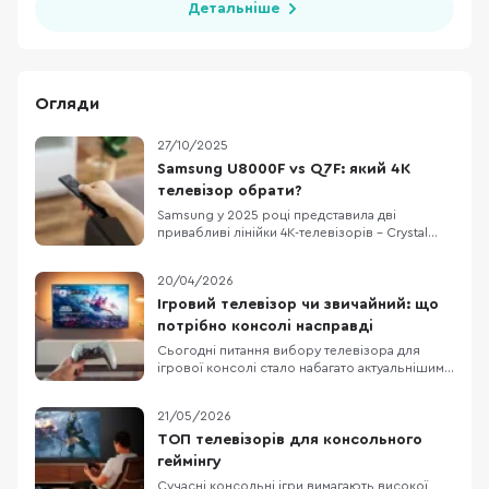
Детальніше
Огляди
27/10/2025
Samsung U8000F vs Q7F: який 4K
телевізор обрати?
Samsung у 2025 році представила дві
привабливі лінійки 4K-телевізорів – Crystal
UHD U8000F та QLED Q7F. Вони доступні з
різними діагоналями, що підходить як для
20/04/2026
невеликих кімнат, так і для просторих
віталень. Обидві серії поєднують сучасні
Ігровий телевізор чи звичайний: що
технології з красивим тонким дизайном. Та
потрібно консолі насправді
постає питання: чи
Сьогодні питання вибору телевізора для
ігрової консолі стало набагато актуальнішим,
ніж кілька років тому. Сучасні консолі від Sony
та Microsoft вже вміють працювати з 4K, 120
21/05/2026
Гц, VRR та ALLM, а виробники телевізорів
активно просувають це як аргумент для
ТОП телевізорів для консольного
покупки. На цьому тлі легко вирішити, що без
геймінгу
Сучасні консольні ігри вимагають високої