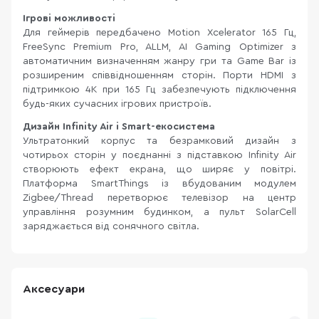
Ігрові можливості
Для геймерів передбачено Motion Xcelerator 165 Гц,
FreeSync Premium Pro, ALLM, AI Gaming Optimizer з
автоматичним визначенням жанру гри та Game Bar із
розширеним співвідношенням сторін. Порти HDMI з
підтримкою 4K при 165 Гц забезпечують підключення
будь-яких сучасних ігрових пристроїв.
Дизайн Infinity Air і Smart-екосистема
Ультратонкий корпус та безрамковий дизайн з
чотирьох сторін у поєднанні з підставкою Infinity Air
створюють ефект екрана, що ширяє у повітрі.
Платформа SmartThings із вбудованим модулем
Zigbee/Thread перетворює телевізор на центр
управління розумним будинком, а пульт SolarCell
заряджається від сонячного світла.
Аксесуари