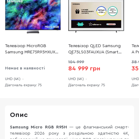
Телевізор MicroRGB
Телевізор QLED Samsung
Тел
Samsung MRE75R95HXUXUA
QE75LS03FAUXUA (Smart
A P
Vision AI 2026 (Smart TV,
TV, Wi-Fi, 3840x2160)
Wi-
104 999
38 
Wi-Fi, 3840x2160)
84 999 грн
35
Немає в наявності
UHD (4K)
UHD (4K)
UHD
Діагональ екрану: 75
Діагональ екрану: 75
Діаг
Опис
Samsung Micro RGB R95H
— це флагманський смарт-
телевізор 2026 року з роздільною здатністю 4K,