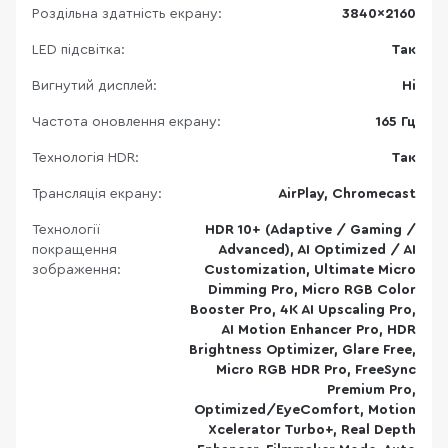
Роздільна здатність екрану:
3840×2160
LED підсвітка:
Так
Вигнутий дисплей:
Ні
Частота оновлення екрану:
165 Гц
Технологія HDR:
Так
Трансляція екрану:
AirPlay, Chromecast
Технології
HDR 10+ (Adaptive / Gaming /
покращення
Advanced), AI Optimized / AI
зображення:
Customization, Ultimate Micro
Dimming Pro, Micro RGB Color
Booster Pro, 4K AI Upscaling Pro,
AI Motion Enhancer Pro, HDR
Brightness Optimizer, Glare Free,
Micro RGB HDR Pro, FreeSync
Premium Pro,
Optimized/EyeComfort, Motion
Xcelerator Turbo+, Real Depth