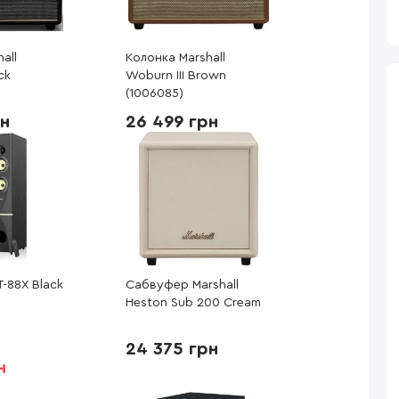
all
Колонка Marshall
ck
Woburn III Brown
(1006085)
рн
26 499 грн
T-88X Black
Сабвуфер Marshall
Heston Sub 200 Cream
24 375 грн
н