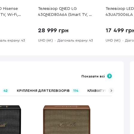
D Hisense
Телевізор QNED LG
Телевізор LE
TV, Wi-Fi,
43QNED80A6A (Smart TV, Wi-
43UA75006LA (
Fi, 3840x2160)
Fi, 3840x2160)
28 999 грн
17 499 гр
наль екрану: 43
UHD (4K)
Діагональ екрану: 43
UHD (4K)
Діаго
Показати всі
42
КРІПЛЕННЯ ДЛЯ ТЕЛЕВІЗОРІВ
114
КЛАВІАТУРИ, КОМПЛЕКТИ