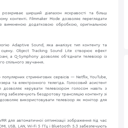
 розкриває ширший діапазон яскравості та більш
сному контенті. Filmmaker Mode дозволяє переглядати
: з вимкненою додатковою обробкою, оригінальною
огію Adaptive Sound, яка аналізує тип контенту та
 сцену. Object Tracking Sound Lite створює ефект
ані, а Q-Symphony дозволяє об'єднати телевізор із
о спільного звучання.
популярних стримінгових сервісів — Netflix, YouTube,
зера та електронного телегіда. Голосовий асистент
ion дозволяє керувати телевізором голосом навіть з
rroring забезпечують бездротову трансляцію контенту зі
 дозволяє використовувати телевізор як монітор для
VRR для автоматичної оптимізації зображення під час
I, USB, LAN, Wi-Fi 5 ГГц і Bluetooth 5.3 забезпечують