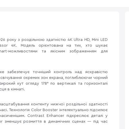
6 року з роздільною здатністю 4K Ultra HD, Mini LED
essor 4K. Модель орієнтована на тих, хто шукає
mart-можливостями та якісним зображенням для
яке забезпечує точніший контроль над яскравістю
ідсвічування окремих зон екрана, поглиблюючи чорний
Широкий кут огляду 178° по вертикалі та горизонталі
ця в кімнаті.
 масштабування контенту нижчої роздільної здатності
асі. Технологія Color Booster інтелектуально підсилює
асиченішим. Contrast Enhancer підкреслює деталі у
ator зменшує розмиття в динамічних сценах — під час