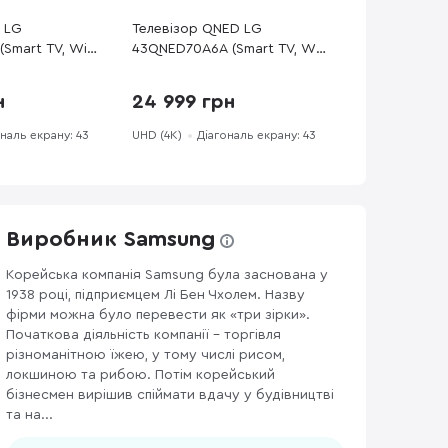
D LG
Телевізор QNED LG
Smart TV, Wi-
43QNED70A6A (Smart TV, Wi-
Fi, 3840x2160)
н
24 999 грн
наль екрану: 43
UHD (4K)
Діагональ екрану: 43
Виробник Samsung
Корейська компанія Samsung була заснована у
1938 році, підприємцем Лі Бен Чхолем. Назву
232
WI-FI РОУТЕРИ
169
АКСЕСУАРИ ДЛЯ МОНІТОРІВ ТА ВІДЕО
фірми можна було перевести як «три зірки».
Початкова діяльність компанії – торгівля
різноманітною їжею, у тому числі рисом,
локшиною та рибою. Потім корейський
бізнесмен вирішив спіймати вдачу у будівництві
та на...