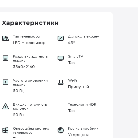
Характеристики
Тип телевізора
Діагональ екрану
LED - телевізор
43"
Роздільна здатність
Smart TV
екрану
Так
3840×2160
Частота оновлення
Wi-Fi
екрану
Присутній
50 Гц
Вихідна потужність
Технологія HDR
колонок
Так
20 Вт
Операційна система
Країна виробник
телевізора
Угорщина