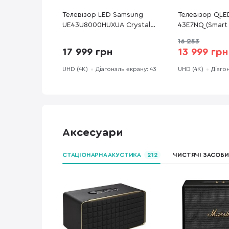
Телевізор LED Samsung
Телевізор QLE
UE43U8000HUXUA Crystal
43E7NQ (Smart 
UHD Vision AI 2026 (Smart TV,
3840x2160)
16 253
Wi-Fi, 3840x2160)
17 999 грн
13 999 грн
UHD (4K)
Діагональ екрану: 43
UHD (4K)
Діаго
Аксесуари
СТАЦІОНАРНА АКУСТИКА
212
ЧИСТЯЧІ ЗАСОБИ