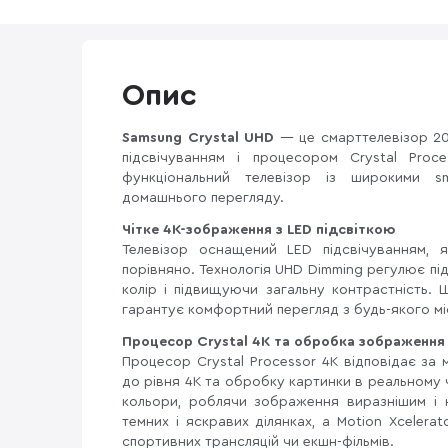
Опис
Samsung Crystal UHD
— це смарттелевізор 202
підсвічуванням і процесором Crystal Proc
функціональний телевізор із широкими s
домашнього перегляду.
Чітке 4K-зображення з LED підсвіткою
Телевізор оснащений LED підсвічуванням, 
порівняно. Технологія UHD Dimming регулює п
колір і підвищуючи загальну контрастність. 
гарантує комфортний перегляд з будь-якого міс
Процесор Crystal 4K та обробка зображення
Процесор Crystal Processor 4K відповідає за
до рівня 4K та обробку картинки в реальному ч
кольори, роблячи зображення виразнішим і н
темних і яскравих ділянках, а Motion Xceler
спортивних трансляцій чи екшн-фільмів.