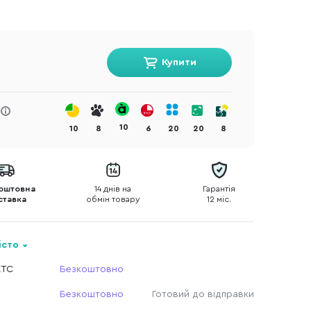
Купити
10
10
8
6
20
20
8
оштовна
14 днів на
Гарантія
ставка
обмін товару
12 міс.
істо
КТС
Безкоштовно
Безкоштовно
Готовий до відправки