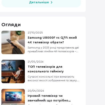
Детальніше
Огляди
27/10/2025
Samsung U8000F vs Q7F: який
4K телевізор обрати?
Samsung у 2025 році представила дві
привабливі лінійки 4K-телевізорів –
Crystal UHD U8000F та QLED Q7F. Вони
доступні з різними діагоналями, що
21/05/2026
підходить як для невеликих кімнат, так і
для просторих віталень. Обидві серії
ТОП телевізорів для
поєднують сучасні технології з
консольного геймінгу
красивим тонким дизайном. Та постає
Сучасні консольні ігри вимагають
питання: чи
високої якості зображення та звуку.
Телевізори з роздільною здатністю 4K
(3840×2160) передають чіткі деталі, а
20/04/2026
підтримка технології HDR робить
кольори насиченішими і яскравішими.
Ігровий телевізор чи
Висока частота оновлення кадрів
звичайний: що потрібно
забезпечує плавну картинку без