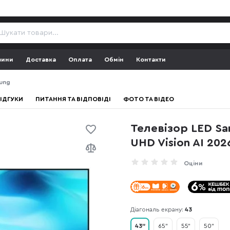
зини
Доставка
Оплата
Обмін
Контакти
ung
ІДГУКИ
ПИТАННЯ ТА ВІДПОВІДІ
ФОТО ТА ВІДЕО
Телевізор LED S
UHD Vision AI 202
Оціни
Діагональ екрану:
43
43"
65"
55"
50"