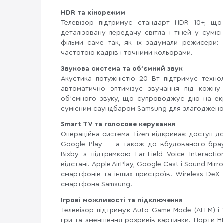
HDR та кінорежим
Телевізор підтримує стандарт HDR 10+, що
деталізовану передачу світла і тіней у сумі
фільми саме так, як їх задумали режисери
частотою кадрів і точними кольорами.
Звукова система та об'ємний звук
Акустика потужністю 20 Вт підтримує технол
автоматично оптимізує звучання під кожну
об'ємного звуку, що супроводжує дію на екр
сумісним саундбаром Samsung для злагодженог
Smart TV та голосове керування
Операційна система Tizen відкриває доступ до 
Google Play — а також до вбудованого брау
Bixby з підтримкою Far-Field Voice Interact
відстані. Apple AirPlay, Google Cast і Sound Mi
смартфонів та інших пристроїв. Wireless DeX
смартфона Samsung.
Ігрові можливості та підключення
Телевізор підтримує Auto Game Mode (ALLM) і 
гри та зменшення розривів картинки. Порти HDM