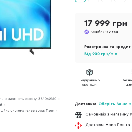
17 999 грн
Кешбек
179 грн
Розстрочка та кредит
Від
900
грн/міс
Відправимо
Безк
сьогодні
до
льна здатність екрану: 3840×2160
Доставка:
Оберіть Ваше м
ій
ційна система телевізора: Tizen
Самовивіз з магазину 
Доставка Нова Пошта