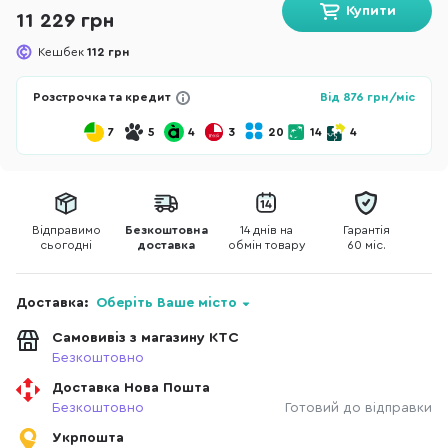
Купити
11 229 грн
Кешбек
112 грн
Розстрочка та кредит
Від
876
грн/міс
7
5
4
3
20
14
4
Відправимо
Безкоштовна
14 днів на
Гарантія
сьогодні
доставка
обмін товару
60 міс.
Доставка:
Оберіть Ваше місто
Самовивіз з магазину КТС
Безкоштовно
Доставка Нова Пошта
Безкоштовно
Готовий до відправки
Укрпошта