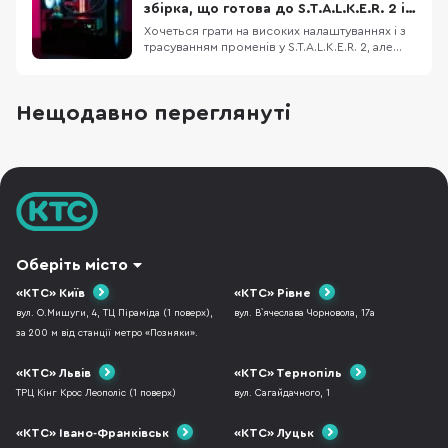
бібліотеки. Проте не варто брати
збірка, що готова до S.T.A.L.K.E.R. 2 і
найдешевший SSD в надії, що для P
не тільки
Хочеться грати на високих налаштуваннях і з
трасуванням променів у S.T.A.L.K.E.R. 2, але
старе залізо вже не тягне? Ми підібрали
відносно недорогу конфігурацію ігрового ПК,
який дозволить не лише пограти з
Нещодавно переглянуті
комфортом, але й стрімити ігри на популярні
платформи. Корпус ASUS A23 Plus, блок
живлення
Оберіть місто
«КТС» Київ
«КТС» Рівне
вул. О.Мишуги, 4, ТЦ Піраміда (1 поверх),
вул. В`ячеслава Чорновола, 17а
за 200 м від станції метро «Позняки».
«КТС» Львів
«КТС» Тернопіль
ТРЦ Кінг Крос Леополіс (1 поверх)
вул. Сагайдачного, 1
«КТС» Івано-Франківськ
«КТС» Луцьк