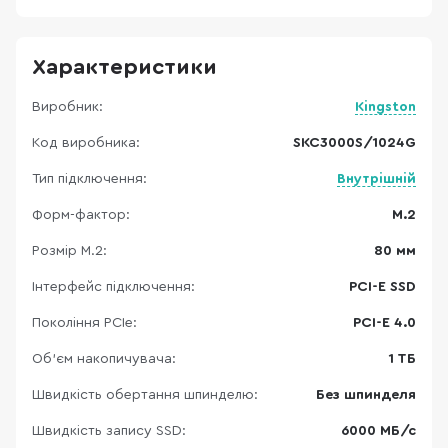
Характеристики
Виробник:
Kingston
Код виробника:
SKC3000S/1024G
Тип підключення:
Внутрішній
Форм-фактор:
M.2
Розмір M.2:
80 мм
Інтерфейс підключення:
PCI-E SSD
Покоління PCIe:
PCI-E 4.0
Об'єм накопичувача:
1 ТБ
Швидкість обертання шпинделю:
Без шпинделя
Швидкість запису SSD:
6000 МБ/с