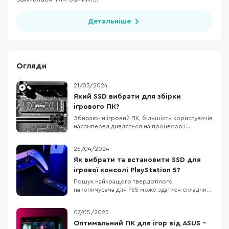
Детальніше
Огляди
21/03/2024
Який SSD вибрати для збірки
ігрового ПК?
Збираючи ігровий ПК, більшість користувачів
насамперед дивляться на процесор і
відеокарту. Це логічно: саме вони «тягнуть»
кадри в Counter-Strike 2, Fortnite чи Alan Wake
25/04/2024
2. Але щоб ваші 120 FPS не перетворилися на
слайд-шоу через 5 секунд, потрібен ще й
Як вибрати та встановити SSD для
швидкий твердотільний накопичувач.
ігрової консолі PlayStation 5?
Сьогодні
Пошук найкращого твердотілого
накопичувача для PS5 може здатися складним
завданням через широкий вибір: на ринку є
безліч твердотілих накопичувачів для PS5, які
07/05/2025
забезпечать просте і безпроблемне
збільшення місткості для вашої ігрової
Оптимальний ПК для ігор від ASUS –