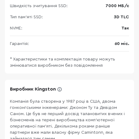
Швидкість зчитування SSD:
7000 МБ/с
Тип пам'яті SSD:
3D TLC
NVME:
Так
Гарантія:
60 міс.
* Характеристики та комплектація товару можуть
змінюватися виробником без повідомлення
Виробник Kingston
Компанія була створена у 1987 році в США, двома
гонконгськими інженерами: Джоном Ту та Девідом
Саном. Це був не перший досвід талановитих вчених і
бізнесменів на терені виробництва комп’ютерної
оперативної пам'яті. Декількома роками раніше
партнери вже мали власну фірму Camintonn, яка
займалася тим самим....