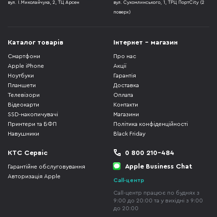
вул. І.Миколайчука, 2, ТЦ Арсен
вул. Сухомлинського, 1, ТРЦ ПортCity (2
поверх)
Каталог товарів
Інтернет - магазин
Смартфони
Про нас
Apple iPhone
Акції
Ноутбуки
Гарантія
Планшети
Доставка
Телевізори
Оплата
Відеокарти
Контакти
SSD-накопичувачі
Магазини
Принтери та БФП
Політика конфіденційності
Навушники
Black Friday
КТС Сервіс
0 800 210-484
Apple Business Chat
Гарантійне обслуговування
Авторизація Apple
Call-центр
Call-центр працює по буднях з
9:00 до 20:00 та у вихідні з 9:00
до 20:00