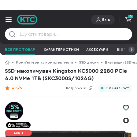
0
Вхід
ВСЕ ПРО ТОВАР
ХАРАКТЕРИСТИКИ
АКСЕСУАРИ
ВІДГУКИ
Компʼютери та комплектуючі
SSD диски
Внутрішні SSD-н
SSD-накопичувач Kingston KC3000 2280 PCIe
4.0 NVMe 1TB (SKC3000S/1024G)
4,8/5
Код:
337781
Є в наявності
Акція