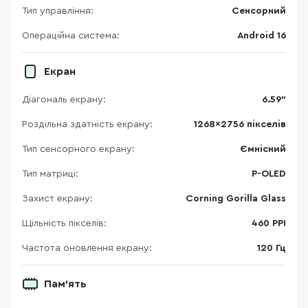
Тип управління:
Сенсорний
Операційна система:
Android 16
Екран
Діагональ екрану:
6.59"
Роздільна здатність екрану:
1268x2756 пікселів
Тип сенсорного екрану:
Ємнісний
Тип матриці:
P-OLED
Захист екрану:
Corning Gorilla Glass
Щільність пікселів:
460 PPI
Частота оновлення екрану:
120 Гц
Пам'ять