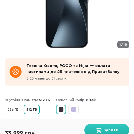
1/10
Техніка Xiaomi, POCO та Mijia — оплата
частинами до 25 платежів від ПриватБанку
З 23 липня до 31 серпня
Внутрішня пам'ять:
512 ГБ
Основний колір:
Black
256 ГБ
512 ГБ
Купити
33 999 грн