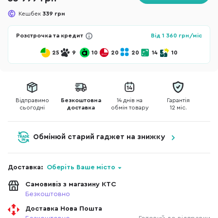
Кешбек
339 грн
Розстрочка та кредит
Від
1 360
грн/міс
25
9
10
20
20
14
10
Відправимо
Безкоштовна
14 днів на
Гарантія
сьогодні
доставка
обмін товару
12 міс.
Обмінюй старий гаджет на знижку
Доставка:
Оберіть Ваше місто
Самовивіз з магазину КТС
Безкоштовно
Доставка Нова Пошта