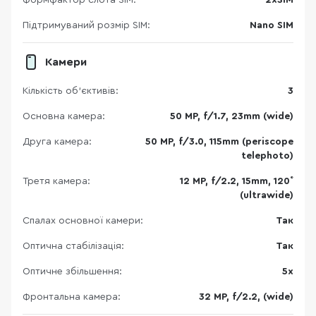
Підтримуваний розмір SIM:
Nano SIM
Камери
Кількість об'єктивів:
3
Основна камера:
50 MP, f/1.7, 23mm (wide)
Друга камера:
50 MP, f/3.0, 115mm (periscope
telephoto)
Третя камера:
12 MP, f/2.2, 15mm, 120˚
(ultrawide)
Спалах основної камери:
Так
Оптична стабілізація:
Так
Оптичне збільшення:
5x
Фронтальна камера:
32 MP, f/2.2, (wide)