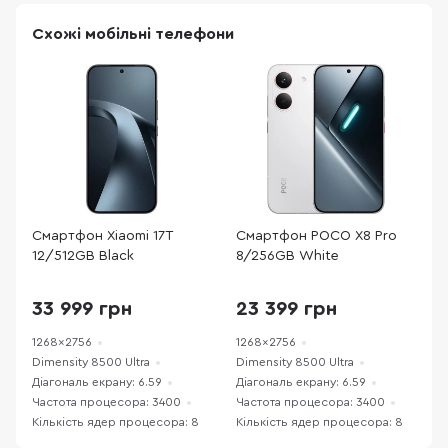
Схожі мобільні телефони
Смартфон Xiaomi 17T
Смартфон POCO X8 Pro
С
12/512GB Black
8/256GB White
1
33 999 грн
23 399 грн
1268x2756
1268x2756
1
Dimensity 8500 Ultra
Dimensity 8500 Ultra
D
Діагональ екрану: 6.59
Діагональ екрану: 6.59
Д
Частота процесора: 3400
Частота процесора: 3400
Ч
Кількість ядер процесора: 8
Кількість ядер процесора: 8
К