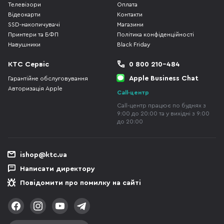
Телевізори
Оплата
Відеокарти
Контакти
SSD-накопичувачі
Магазини
Принтери та БФП
Політика конфіденційності
Навушники
Black Friday
КТС Сервіс
0 800 210-484
Apple Business Chat
Гарантійне обслуговування
Авторизація Apple
Call-центр
Call-центр працює по буднях з
9:00 до 20:00 та у вихідні з 9:00
до 20:00
ishop@ktc.ua
Написати директору
Повідомити про помилку на сайті