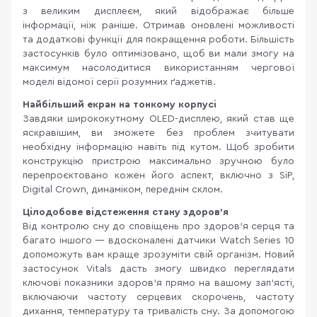
з великим дисплеєм, який відображає більше
інформації, ніж раніше. Отримав оновлені можливості
та додаткові функції для покращення роботи. Більшість
застосунків було оптимізовано, щоб ви мали змогу на
максимум насолодитися використанням чергової
моделі відомої серії розумних ґаджетів.
Найбільший екран на тонкому корпусі
Завдяки ширококутному OLED-дисплею, який став ще
яскравішим, ви зможете без проблем зчитувати
необхідну інформацію навіть під кутом. Щоб зробити
конструкцію пристрою максимально зручною було
перепроєктовано кожен його аспект, включно з SiP,
Digital Crown, динаміком, переднім склом.
Цілодобове відстеження стану здоров’я
Від контролю сну до сповіщень про здоров’я серця та
багато іншого — вдосконалені датчики Watch Series 10
допоможуть вам краще зрозуміти свій організм. Новий
застосунок Vitals дасть змогу швидко переглядати
ключові показники здоров'я прямо на вашому зап'ясті,
включаючи частоту серцевих скорочень, частоту
дихання, температуру та тривалість сну. За допомогою