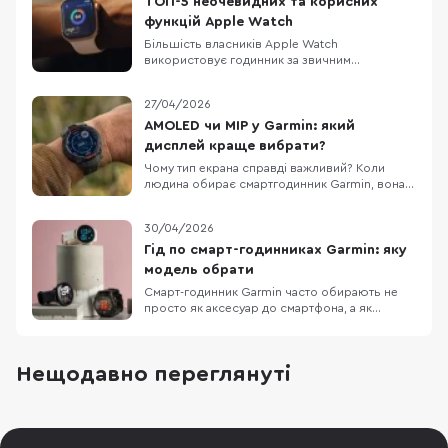
ТОП-5 неочевидних та корисних
функцій Apple Watch
Більшість власників Apple Watch
використовує годинник за звичним
сценарієм: перевірити час, подивитися
сповіщення, переключити трек або закрити
27/04/2026
кільця активності. Але насправді сучасний
Apple Watch давно вийшов за межі "другого
AMOLED чи MIP у Garmin: який
екрана для iPhone". Сьогодні це пристрій,
дисплей краще вибрати?
який може допомагати зі здор
Чому тип екрана справді важливий? Коли
людина обирає смартгодинник Garmin, вона
часто дивиться на GPS, датчики й карти. Але
тип дисплея впливає не менше. Саме він
30/04/2026
визначає, наскільки комфортно читати екран
на сонці, як часто доведеться заряджати
Гід по смарт-годинниках Garmin: яку
годинник і чи буде зручно користуватися ним
модель обрати
щодня — у
Смарт-годинник Garmin часто обирають не
просто як аксесуар до смартфона, а як
інструмент для конкретного способу життя.
Одному користувачу потрібен зручний
годинник для щоденного носіння, сповіщень,
Нещодавно переглянуті
сну й базової активності. Іншому — модель
для бігу з GPS, тренувальними підказками та
аналітикою відн