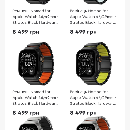
Ремінець Nomad for
Ремінець Nomad for
Apple Watch 46/49mm -
Apple Watch 46/49mm -
Stratos Black Hardware
Stratos Black Hardware
Black (NM011154858)
Icy Blue Glow
8 499 грн
8 499 грн
(NM009896858)
Ремінець Nomad for
Ремінець Nomad for
Apple Watch 46/49mm -
Apple Watch 46/49mm -
Stratos Black Hardware
Stratos Black Hardware
Ultra Orange
Volt (NM011130858)
8 499 грн
8 499 грн
(NM011116858)