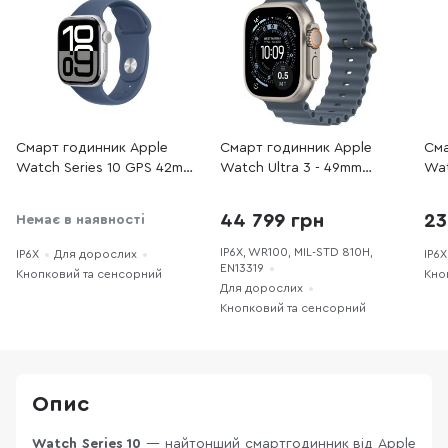
Смарт годинник Apple
Смарт годинник Apple
Сма
Watch Series 10 GPS 42mm
Watch Ultra 3 - 49mm
Wat
Silver Aluminium Case with
Natural Titanium Case with
46m
Denim Sport Band - M/L
Anchor Blue Ocean Band
Cas
44 799 грн
23
Немає в наявності
(MWWC3)
(MEWH4)
Ban
IP6X, WR100, MIL-STD 810H,
IP6X
Для дорослих
IP6X
EN13319
Кнопковий та сенсорний
Кно
Для дорослих
Кнопковий та сенсорний
Опис
Watch Series 10
— найтонший смартгодинник від Apple