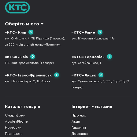
Оберіть місто
«КТС» Київ
«КТС» Рівне
вул. О.Мишуги, 4, ТЦ Піраміда (1 поверх),
вул. В`ячеслава Чорновола, 17а
за 200 м від станції метро «Позняки».
«КТС» Львів
«КТС» Тернопіль
ТРЦ Кінг Крос Леополіс (1 поверх)
вул. Сагайдачного, 1
«КТС» Івано-Франківськ
«КТС» Луцьк
вул. І.Миколайчука, 2, ТЦ Арсен
вул. Сухомлинського, 1, ТРЦ ПортCity (2
поверх)
Каталог товарів
Інтернет - магазин
Смартфони
Про нас
Apple iPhone
Акції
Ноутбуки
Гарантія
Планшети
Доставка