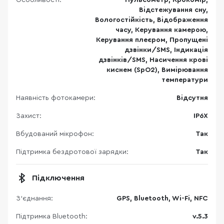
Особливості:
Пульсометр, Крокомір,
Відстежування сну,
Вологостійкість, Відображення
часу, Керування камерою,
Керування плеєром, Пропущені
дзвінки/SMS, Індикація
дзвінків/SMS, Насичення крові
киснем (SpO2), Вимірювання
температури
Наявність фотокамери:
Відсутня
Захист:
IP6X
Вбудований мікрофон:
Так
Підтримка бездротової зарядки:
Так
Підключення
З'єднання:
GPS, Bluetooth, Wi-Fi, NFC
Підтримка Bluetooth:
v.5.3