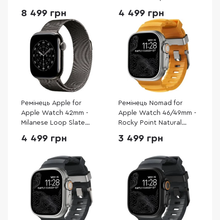
Hardware Volt
(MGJ04)
8 499 грн
4 499 грн
(NM011147858)
Ремінець Apple for
Ремінець Nomad for
Apple Watch 42mm -
Apple Watch 46/49mm -
Milanese Loop Slate
Rocky Point Natural
(MGJ14)
Titanium Hardware Sol
4 499 грн
3 499 грн
(NM013602858)