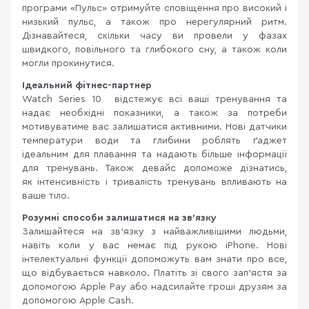
програми «Пульс» отримуйте сповіщення про високий і
низький пульс, а також про нерегулярний ритм.
Дізнавайтеся, скільки часу ви провели у фазах
швидкого, повільного та глибокого сну, а також коли
могли прокинутися.
Ідеальний фітнес-партнер
Watch Series 10 відстежує всі ваші тренування та
надає необхідні показники, а також за потреби
мотивуватиме вас залишатися активними. Нові датчики
температури води та глибини роблять ґаджет
ідеальним для плавання та надають більше інформації
для тренувань. Також девайс допоможе дізнатись,
як інтенсивність і тривалість тренувань впливають на
ваше тіло.
Розумні способи залишатися на зв'язку
Залишайтеся на зв'язку з найважливішими людьми,
навіть коли у вас немає під рукою iPhone. Нові
інтелектуальні функції допоможуть вам знати про все,
що відбувається навколо. Платіть зі свого зап'ястя за
допомогою Apple Pay або надсилайте гроші друзям за
допомогою Apple Cash.