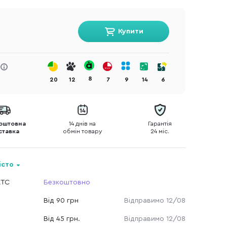
Купити
8
20
12
7
9
14
6
оштовна
14 днів на
Гарантія
ставка
обмін товару
24 міс.
істо
КТС
Безкоштовно
Від 90 грн
Відправимо 12/08
Від 45 грн.
Відправимо 12/08