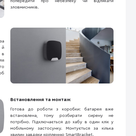
попередити про небезпеку чи відлякати
зловмисників.
за
 й
 в
ля
го
об
Встановлення та монтаж
Готова до роботи з коробки: батарея вже
встановлена, тому розбирати сирену не
потрібно. Підключається до хабу в один клік у
мобільному застосунку. Монтується за кілька
хвилин завдяки кріпленню SmartBracket.