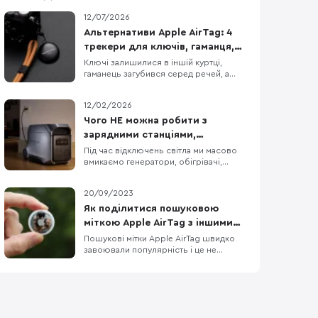
12/07/2026
Альтернативи Apple AirTag: 4
трекери для ключів, гаманця,
рюкзака та інших речей
Ключі залишилися в іншій куртці,
гаманець загубився серед речей, а
рюкзак випадково забули в кафе — у
таких ситуаціях пошукова мітка
12/02/2026
допомагає швидко визначити
місцезнаходження загублених речей.
Чого НЕ можна робити з
Для цього трекер закріплюють на
зарядними станціями,
ключах або кладуть всередину сумки,
генераторами, обігрівачами та
Під час відключень світла ми масово
а пошук виконують за допомогою
вмикаємо генератори, обігрівачі,
подовжувачами?
смартф
тягнемо подовжувачі й купуємо
зарядні станції — це дає автономність і
20/09/2023
комфорт. Але є нюанс: та сама техніка
при неправильному використанні стає
Як поділитися пошуковою
джерелом отруєння CO, пожежі та
міткою Apple AirTag з іншими
поломок. Портативні зарядні станції
користувачами?
Пошукові мітки Apple AirTag швидко
Портативна заряд
завоювали популярність і це не
дивно, бо запит на такий гаджет був
давно. Однак не завжди виробник
може врахувати всі нюанси роботи
пристрою на етапі розробки й
презентації продукту. На щастя
користувачі завжди можуть підказати