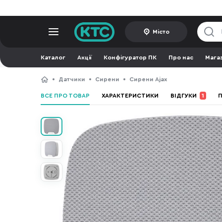
Місто
Каталог
Акції
Конфігуратор ПК
Про нас
Мага
Датчики
Сирени
Сирени Ajax
ВСЕ ПРО ТОВАР
ХАРАКТЕРИСТИКИ
ВІДГУКИ
1
П