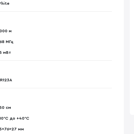
hite
000 м
68 МГц
5 мВт
R123A
50 см
10°C до +40°C
5x76x27 мм