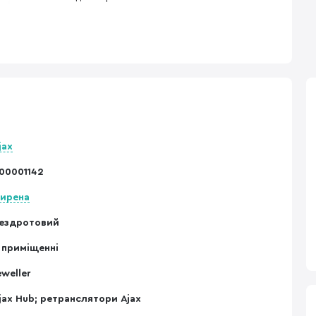
jax
00001142
ирена
ездротовий
 приміщенні
eweller
jax Hub; ретранслятори Ajax