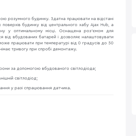
иною розумного будинку. Здатна працювати на відстані
 поверхів будинку від центрального хабу Ajax Hub, а
ну у оптимальному місці. Оснащена роз'ємом для
ся від вбудованих батарей і дозволяє налаштовувати
може працювати при температурі від 0 градусів до 50
іднімає тривогу при спробі демонтажу.
хорони за допомогою вбудованого світлодіода;
нішній світлодіод;
учання у разі спрацювання датчика.