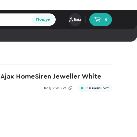
Пошук
Вхід
0
Ajax HomeSiren Jeweller White
Код:
230839
Є в наявності