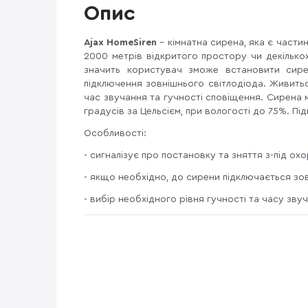
Опис
Ajax HomeSiren
- кімнатна сирена, яка є част
2000 метрів відкритого простору чи декількох
значить користувач зможе встановити сире
підключення зовнішнього світлодіода. Живить
час звучання та гучності сповіщення. Сирена 
градусів за Цельсієм, при вологості до 75%. П
Особливості:
- сигналізує про постановку та зняття з-під о
- якщо необхідно, до сирени підключається зов
- вибір необхідного рівня гучності та часу зв