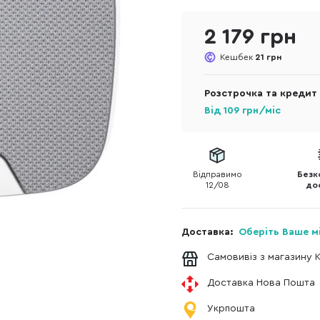
2 179 грн
Кешбек
21 грн
Розстрочка та кредит
Від
109
грн/міс
Відправимо
Безк
12/08
до
Доставка:
Оберіть Ваше м
Самовивіз з магазину 
Доставка Нова Пошта
Укрпошта