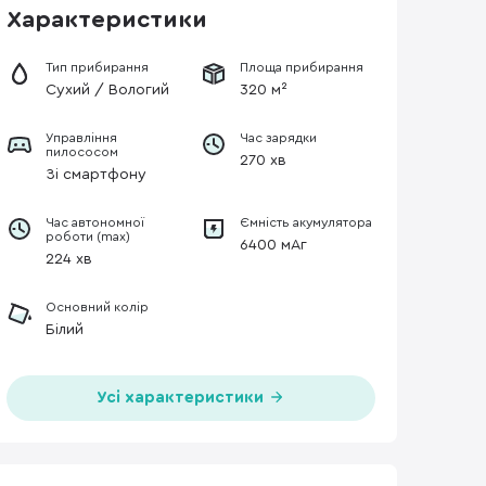
Характеристики
Тип прибирання
Площа прибирання
Сухий / Вологий
320 м²
Управління
Час зарядки
пилососом
270 хв
Зі смартфону
Час автономної
Ємність акумулятора
роботи (max)
6400 мАг
224 хв
Основний колір
Білий
Усі характеристики