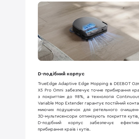
D-подібний корпус
TrueEdge Adaptive Edge Mopping в DEEBOT Oz
X5 Pro Omni забезпечує точне прибирання кра
з покриттям до 98%, а технологія Continuous
Variable Mop Extender гарантує постійний конта
миючих подушечок для ретельного очищенн
3D-мультисенсори оптимізують покриття кутів,
D-подібний корпус забезпечує ефектив
прибирання країв і кутів.