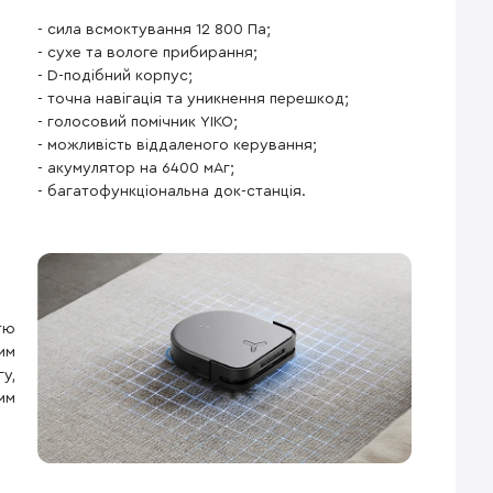
- сила всмоктування 12 800 Па;
- сухе та вологе прибирання;
- D-подібний корпус;
- точна навігація та уникнення перешкод;
- голосовий помічник YIKO;
- можливість віддаленого керування;
- акумулятор на 6400 мАг;
- багатофункціональна док-станція.
тю
им
у,
мм