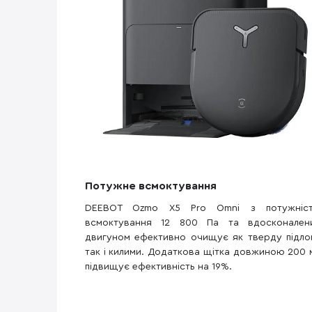
Потужне всмоктування
DEEBOT Ozmo X5 Pro Omni з потужніс
всмоктування 12 800 Па та вдосконален
двигуном ефективно очищує як тверду підлог
так і килими. Додаткова щітка довжиною 200 
підвищує ефективність на 19%.