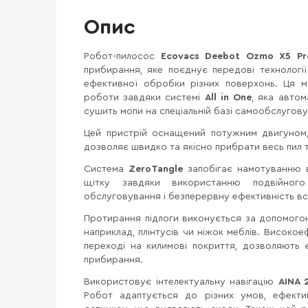
Опис
Робот-пилосос
Ecovacs Deebot Ozmo X5 Pr
прибирання, яке поєднує передові технолог
ефективної обробки різних поверхонь. Ця 
роботи завдяки системі
All in One
, яка авто
сушить мопи на спеціальній базі самообслугов
Цей пристрій оснащений потужним двигуном
дозволяє швидко та якісно прибрати весь пил та
Система
ZeroTangle
запобігає намотуванню 
щітку завдяки використанню подвійного
обслуговування і безперервну ефективність в
Протирання підлоги виконується за допомогою
наприклад, плінтусів чи ніжок меблів. Високое
переході на килимові покриття, дозволяють
прибирання.
Використовує інтелектуальну навігацію
AINA 
Робот адаптується до різних умов, ефекти