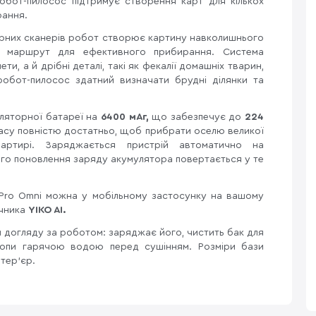
обот-пилосос підтримує створення карт для кількох
рання.
рних сканерів робот створює картину навколишнього
 маршрут для ефективного прибирання. Система
ети, а й дрібні деталі, такі як фекалії домашніх тварин,
робот-пилосос здатний визначати брудні ділянки та
уляторної батареї на
6400 мАг,
що забезпечує до
224
су повністю достатньо, щоб прибрати оселю великої
артирі. Заряджається пристрій автоматично на
ного поновлення заряду акумулятора повертається у те
Pro Omni можна у мобільному застосунку на вашому
ічника
YIKO AI.
 догляду за роботом: заряджає його, чистить бак для
опи гарячою водою перед сушінням. Розміри бази
нтер'єр.