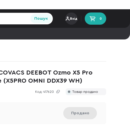
Пошук
Вхід
0
COVACS DEEBOT Ozmo X5 Pro
e (X5PRO OMNI DDX39 WH)
Код:
417620
Товар продано
Продано