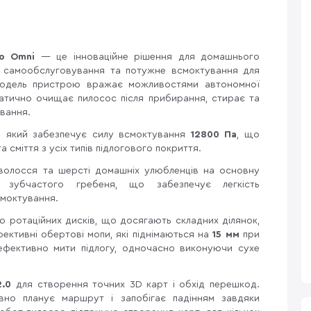
o Omni
— це інноваційне рішення для домашнього
ії самообслуговування та потужне всмоктування для
модель пристрою вражає можливостями автономної
матично очищає пилосос після прибирання, стирає та
ування.
, який забезпечує силу всмоктування
12800 Па
, що
 сміття з усіх типів підлогового покриття.
волосся та шерсті домашніх улюбленців на основну
 зубчастого гребеня, що забезпечує легкість
смоктування.
 ротаційних дисків, що досягають складних ділянок,
фективні обертові мопи, які піднімаються на
15 мм
при
 ефективно мити підлогу, одночасно виконуючи сухе
2.0
для створення точних 3D карт і обхід перешкод.
вно планує маршрут і запобігає падінням завдяки