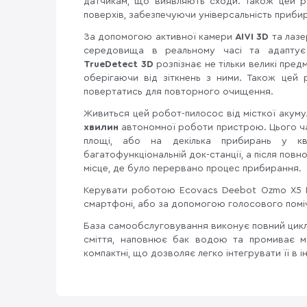
датчикам, що виявляють сходи. Також цей р
поверхів, забезпечуючи універсальність приби
За допомогою активної камери
AIVI 3D
та лазе
середовища в реальному часі та адаптує
TrueDetect 3D
розпізнає не тільки великі предм
оберігаючи від зіткнень з ними. Також цей 
повертатись для повторного очищення.
Живиться цей робот-пилосос від місткої акум
хвилин
автономної роботи пристрою. Цього ча
площі, або на декілька прибирань у кв
багатофункціональній док-станції, а після пов
місце, де було перервано процес прибирання.
Керувати роботою Ecovacs Deebot Ozmo X5 
смартфоні, або за допомогою голосового пом
База самообслуговування виконує повний цикл
сміття, наповнює бак водою та промиває м
компактні, що дозволяє легко інтегрувати її в і