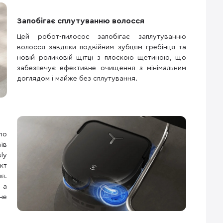
Запобігає сплутуванню волосся
Цей робот-пилосос запобігає заплутуванню
волосся завдяки подвійним зубцям гребінця та
новій роликовій щітці з плоскою щетиною, що
забезпечує ефективне очищення з мінімальним
доглядом і майже без сплутування.
mo
їв
ly
кт
я.
 а
не