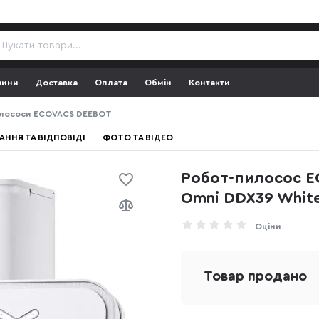
зини
Доставка
Оплата
Обмін
Контакти
лососи ECOVACS DEEBOT
АННЯ ТА ВІДПОВІДІ
ФОТО ТА ВІДЕО
Робот-пилосос E
Omni DDX39 Whit
Оціни
Товар продано