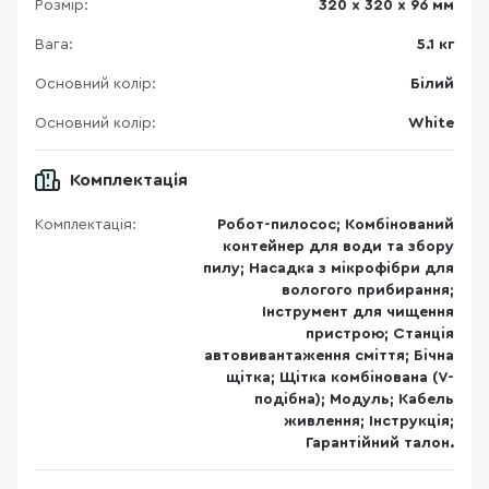
Розмір:
320 х 320 х 96 мм
Вага:
5.1 кг
Основний колір:
Білий
Основний колір:
White
Комплектація
Комплектація:
Робот-пилосос; Комбінований
контейнер для води та збору
пилу; Насадка з мікрофібри для
вологого прибирання;
Інструмент для чищення
пристрою; Станція
автовивантаження сміття; Бічна
щітка; Щітка комбінована (V-
подібна); Модуль; Кабель
живлення; Інструкція;
Гарантійний талон.