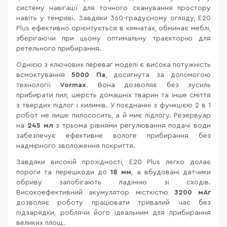
систему навігації для точного сканування простору
навіть у темряві. Завдяки 360-градусному огляду, E20
Plus ефективно орієнтується в кімнатах, обминає меблі,
зберігаючи при цьому оптимальну траєкторію для
ретельного прибирання.
Однією з ключових переваг моделі є висока потужність
всмоктування
5000 Па
, досягнута за допомогою
технології
Vormax
. Вона дозволяє без зусиль
прибирати пил, шерсть домашніх тварин та інше сміття
з твердих підлог і килимів. У поєднанні з функцією 2 в 1
робот не лише пилососить, а й миє підлогу. Резервуар
на
245 мл
з трьома рівнями регулювання подачі води
забезпечує ефективне вологе прибирання без
надмірного зволоження покриття.
Завдяки високій прохідності, E20 Plus легко долає
пороги та перешкоди до
18 мм
, а вбудовані датчики
обриву запобігають падінню зі сходів.
Високоефективний акумулятор місткістю
3200 мАг
дозволяє роботу працювати тривалий час без
підзарядки, роблячи його ідеальним для прибирання
великих площ.