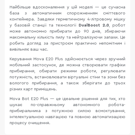
Найбільше вдосконалення у цій моделі — це сучасна
база з автоматичним спорожненням сміттєвого
контейнера. Завдяки герметичному 4-літровому мішку
у базовій станції та технології
DualBoost 2.0
, робот
може автономно прибирати до 90 днів, збираючи
максимальну кількість пилу та нейтралізуючи запахи. Це
робить догляд за пристроєм практично непомітним і
вивільняє ваш час.
Керування Mova E20 Plus здійснюється через зручний
мобільний застосунок, де можна створювати графіки
прибирання, обирати режими роботи, регулювати
потужність, встановлювати віртуальні стіни та зони без
вологого прибирання, а також зберігати до трьох
різних карт приміщень.
Mova Bot E20 Plus — це ідеальне рішення для тих, хто
шукає по-справжньому автономного робота-
прибиральника з потужною силою всмоктування,
інтелектуальною навігацією та повною автоматизацією
процесу очищення.