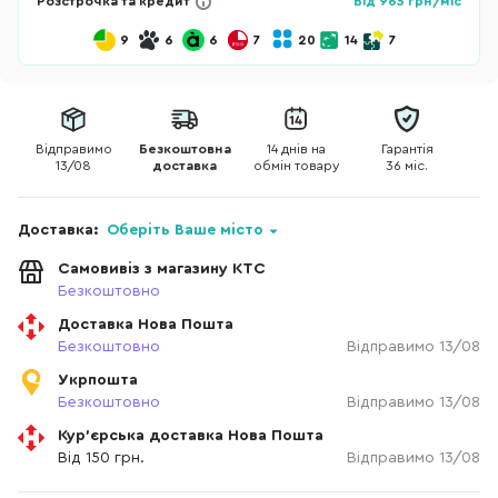
Розстрочка та кредит
Від
965
грн/міс
9
6
6
7
20
14
7
Відправимо
Безкоштовна
14 днів на
Гарантія
13/08
доставка
обмін товару
36 міс.
Доставка:
Оберіть Ваше місто
Самовивіз з магазину КТС
Безкоштовно
Доставка Нова Пошта
Безкоштовно
Відправимо 13/08
Укрпошта
Безкоштовно
Відправимо 13/08
Кур'єрська доставка Нова Пошта
Від 150 грн.
Відправимо 13/08