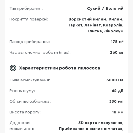
Тип прибирання:
Сухий / Вологий
Покриття поверхні:
Ворсистий килим, Килим,
Паркет, Ламінат, Ковролін,
Плитка, Лінолеум
Площа прибирання:
175 м²
Час автономної роботи (max):
260 хв
Характеристики робота-пилососа
Сила всмоктування:
5000 Па
Рівень шуму:
62 дБ
Об'єм пилозбірника:
330 мл
Висота порогу:
18 мм
Додаткові
3D карта планування,
можливості:
Прибирання в різних кімнатах,