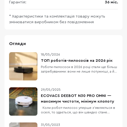
Гарантія:
36 міс.
* Характеристики та комплектація товару можуть
змінюватися виробником без повідомлення
Огляди
18/05/2026
ТОП роботів-пилососів на 2026 рік
Роботи-пилососи в 2026 році стали ще більш
затребуваними: вони не лише потужніші, а й
більш автономні й «розумні». Сучасні моделі
поєднують у собі інтелектуальну навігацію
(лазерне сканування, 3D-карти,
мультиповерхову підтримку), функції
29/05/2025
вологого прибирання та зручність
ECOVACS DEEBOT N30 PRO OMNI —
обслуговування. Завдяки ємни
максимум чистоти, мінімум клопоту
Коли робот-пилосос уперше з’являється в
оселі, то здається, що він швидко стане
черговою іграшкою, про яку всі
забудуть. Проте ECOVACS DEEBOT N30 PRO
31/05/2023
OMNI руйнує цей стереотип практично з