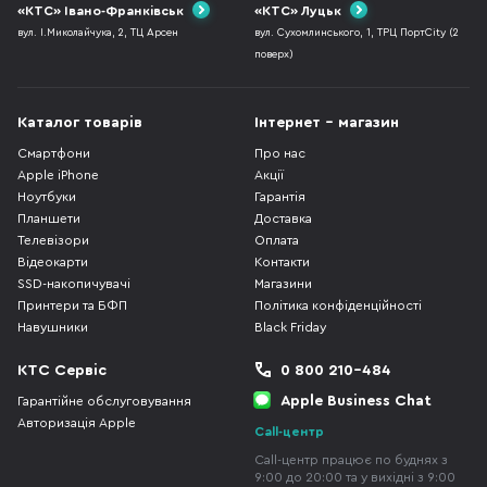
«КТС» Івано-Франківськ
«КТС» Луцьк
вул. І.Миколайчука, 2, ТЦ Арсен
вул. Сухомлинського, 1, ТРЦ ПортCity (2
поверх)
Каталог товарів
Інтернет - магазин
Смартфони
Про нас
Apple iPhone
Акції
Ноутбуки
Гарантія
Планшети
Доставка
Телевізори
Оплата
Відеокарти
Контакти
SSD-накопичувачі
Магазини
Принтери та БФП
Політика конфіденційності
Навушники
Black Friday
КТС Сервіс
0 800 210-484
Apple Business Chat
Гарантійне обслуговування
Авторизація Apple
Call-центр
Call-центр працює по буднях з
9:00 до 20:00 та у вихідні з 9:00