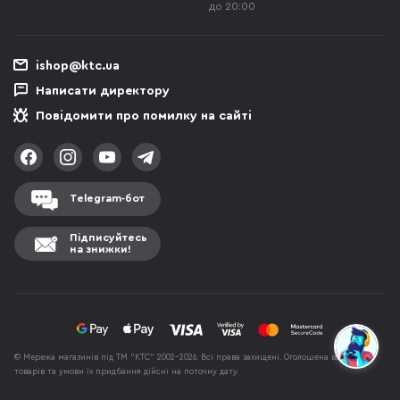
до 20:00
ishop@ktc.ua
Написати директору
Повідомити про помилку на сайті
Telegram-бот
Підписуйтесь
на знижки!
© Мережа магазинів під ТМ "КТС" 2002-2026. Всі права захищені. Оголошена вартість
товарів та умови їх придбання дійсні на поточну дату.