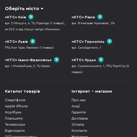
Оберіть місто
«КТС» Київ
«КТС» Рівне
вул. О.Мишуги, 4, ТЦ Піраміда (1 поверх),
вул. В`ячеслава Чорновола, 17а
за 200 м від станції метро «Позняки».
«КТС» Львів
«КТС» Тернопіль
ТРЦ Кінг Крос Леополіс (1 поверх)
вул. Сагайдачного, 1
«КТС» Івано-Франківськ
«КТС» Луцьк
вул. І.Миколайчука, 2, ТЦ Арсен
вул. Сухомлинського, 1, ТРЦ ПортCity (2
поверх)
Каталог товарів
Інтернет - магазин
Смартфони
Про нас
Apple iPhone
Акції
Ноутбуки
Гарантія
Планшети
Доставка
Телевізори
Оплата
Відеокарти
Контакти
SSD-накопичувачі
Магазини