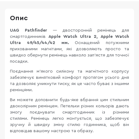
Опис
UAG Pathfinder
— двосторонній ремінець для
смартгодинників
Apple Watch Ultra 2, Apple Watch
Ultra 49/45/44/42 мм.
Оснащений потужними
прихованими магнітами, які дозволяють просто та
швидко обернути ремінець навколо зап’ястя для точної
посадки.
Поєднання м’якого силікону та магнітного корпусу
забезпечує винятковий комфорт протягом усього дня
та дозволяє уникнути тиску, як це часто буває з іншими
ремінцями.
Ви можете доповнити будь-яке вбрання цим стильним
двоколірним ремінцем. Петельки різних кольорів дають
змогу поєднувати смартгодинник із різними
стилями. Ремінець легко монтується, що забезпечує
зручну й швидку зміну стилю годинника, щоб він
відповідав вашому настрою та образу.