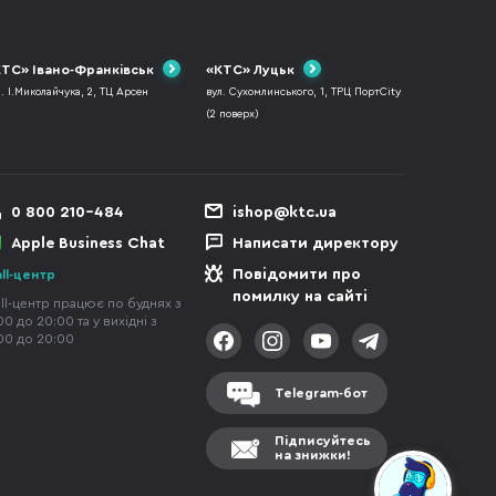
ТС» Івано-Франківськ
«КТС» Луцьк
л. І.Миколайчука, 2, ТЦ Арсен
вул. Сухомлинського, 1, ТРЦ ПортCity
(2 поверх)
0 800 210-484
ishop@ktc.ua
Apple Business Chat
Написати директору
Повідомити про
ll-центр
помилку на сайті
ll-центр працює по буднях з
00 до 20:00 та у вихідні з
00 до 20:00
Telegram-бот
Підписуйтесь
на знижки!