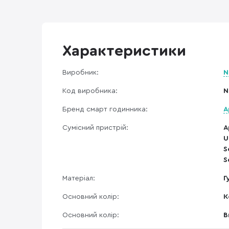
Характеристики
Виробник:
N
Код виробника:
N
Бренд смарт годинника:
A
Сумісний пристрій:
A
U
S
S
Матеріал:
Г
Основний колір:
К
Основний колір:
B