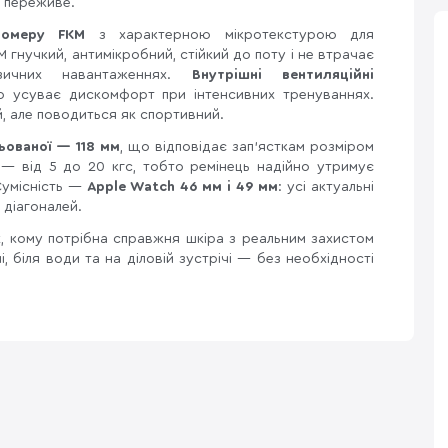
е переживе.
томеру FKM
з характерною мікротекстурою для
 гнучкий, антимікробний, стійкий до поту і не втрачає
ичних навантаженнях.
Внутрішні вентиляційні
о усуває дискомфорт при інтенсивних тренуваннях.
, але поводиться як спортивний.
ьованої — 118 мм
, що відповідає зап'ясткам розміром
я — від 5 до 20 кгс, тобто ремінець надійно утримує
Сумісність —
Apple Watch 46 мм і 49 мм
: усі актуальні
х діагоналей.
, кому потрібна справжня шкіра з реальним захистом
 біля води та на діловій зустрічі — без необхідності