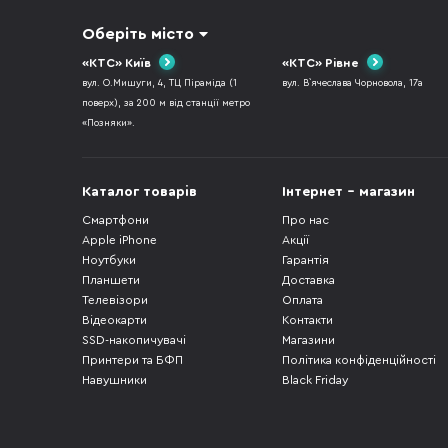
Оберіть місто
«КТС» Київ
«КТС» Рівне
вул. О.Мишуги, 4, ТЦ Піраміда (1
вул. В`ячеслава Чорновола, 17а
поверх), за 200 м від станції метро
«Позняки».
Каталог товарів
Інтернет - магазин
Смартфони
Про нас
Apple iPhone
Акції
Ноутбуки
Гарантія
Планшети
Доставка
Телевізори
Оплата
Відеокарти
Контакти
SSD-накопичувачі
Магазини
Принтери та БФП
Політика конфіденційності
Навушники
Black Friday