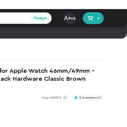
Пошук
Вхід
0
for Apple Watch 46mm/49mm -
lack Hardware Classic Brown
Код:
468453
Є в наявності