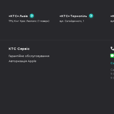
«КТС» Львів
«КТС» Тернопіль
«К
ТРЦ Кінг Крос Леополіс (1 поверх)
вул. Сагайдачного, 1
ву
КТС Сервіс
Гарантійне обслуговування
Авторизація Apple
Ca
Ca
9:
9: