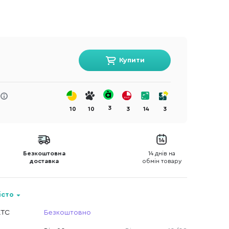
Купити
3
10
10
3
14
3
Безкоштовна
14 днів на
доставка
обмін товару
істо
КТС
Безкоштовно