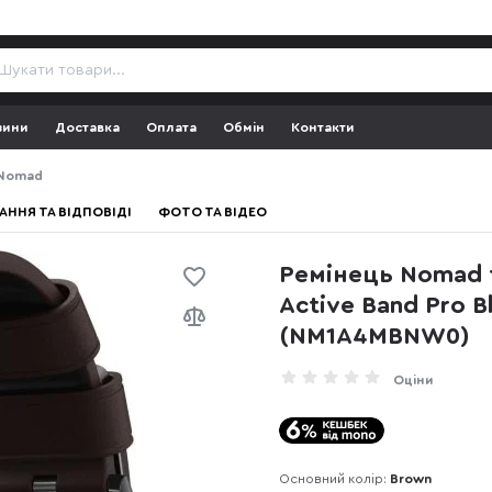
зини
Доставка
Оплата
Обмін
Контакти
 Nomad
АННЯ ТА ВІДПОВІДІ
ФОТО ТА ВІДЕО
Ремінець Nomad 
Active Band Pro B
(NM1A4MBNW0)
Оціни
Основний колір:
Brown