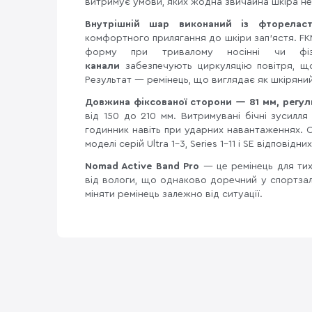
витримує умови, яких жодна звичайна шкіра н
Внутрішній шар виконаний із фторелас
комфортного прилягання до шкіри зап'ястя. FKM
форму при тривалому носінні чи фіз
канали
забезпечують циркуляцію повітря, щ
Результат — ремінець, що виглядає як шкіряний
Довжина фіксованої сторони — 81 мм, регул
від 150 до 210 мм. Витримувані бічні зусилл
годинник навіть при ударних навантаженнях. 
моделі серій Ultra 1–3, Series 1–11 і SE відповідни
Nomad Active Band Pro
— це ремінець для тих
від вологи, що однаково доречний у спортзалі,
міняти ремінець залежно від ситуації.