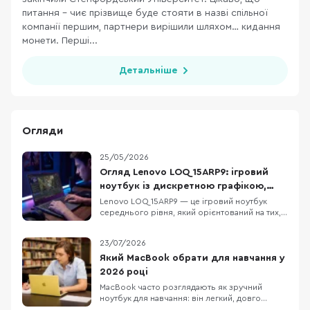
питання – чиє прізвище буде стояти в назві спільної
компанії першим, партнери вирішили шляхом… кидання
монети. Перші...
Детальніше
Огляди
25/05/2026
Огляд Lenovo LOQ 15ARP9: ігровий
ноутбук із дискретною графікою,
DDR5 та екраном 144 Гц
Lenovo LOQ 15ARP9 — це ігровий ноутбук
середнього рівня, який орієнтований на тих,
хто шукає баланс між продуктивністю у грі та
повсякденною функціональністю. Модель не
23/07/2026
намагається бути надтонкою або
ультрапортативною — вона пропонує
Який MacBook обрати для навчання у
конкретне поєднання компонентів: процесор
2026 році
AMD Ryzen 5 7235HS, диск
MacBook часто розглядають як зручний
ноутбук для навчання: він легкий, довго
працює без розетки та добре взаємодіє з