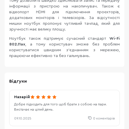
тому дозволить швидко здійснювати запис та передачу
інформації з пристрою на накопичувач. Також є
відеопорт HDMI для підключення проєкторів,
додаткових моніторів і телевізорів. За відсутності
мишки ноутбук пропонує чутливий тачпад, який для
зручності має велику площу.
Ноутбук також підтримує сучасний стандарт
Wi-Fi
802.11ax
, а тому користувач зможе без проблем
користуватися швидким з'єднанням з мережею,
працюючи ефективно та без гальмувань.
Відгуки
Назарій
Добре підходить для того щоб брати з собою на пари.
Вистачає на цілий день.
09.10.2025
0 коментарів