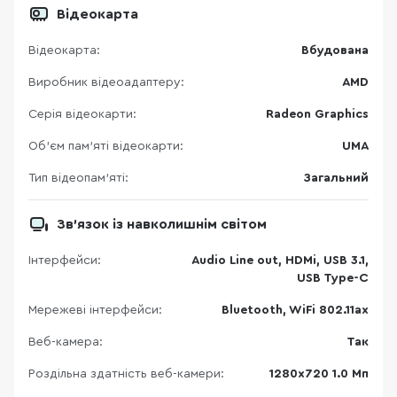
Відеокарта
Відеокарта:
Вбудована
Виробник відеоадаптеру:
AMD
Серія відеокарти:
Radeon Graphics
Об’єм пам’яті відеокарти:
UMA
Тип відеопам’яті:
Загальний
Зв’язок із навколишнім світом
Інтерфейси:
Audio Line out, HDMi, USB 3.1,
USB Type-C
Мережеві інтерфейси:
Bluetooth, WiFi 802.11ax
Веб-камера:
Так
Роздільна здатність веб-камери:
1280х720 1.0 Мп