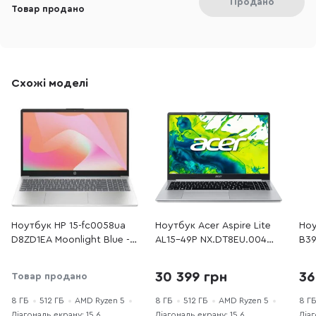
Продано
Товар продано
Схожі моделі
Ноутбук HP 15-fc0058ua
Ноутбук Acer Aspire Lite
Ноу
D8ZD1EA Moonlight Blue -
AL15-49P NX.DT8EU.004
B39
15.6" IPS 60 Гц / AMD
Silver - 15.6" IPS 60 Гц /
15.
Ryzen 5 / 7430U / DDR4 8
AMD Ryzen 5 / 7430U /
Ryz
30 399 грн
36
Товар продано
ГБ / PCI-E SSD 512 ГБ /
DDR4 8 ГБ / PCI-E SSD 512
ГБ 
Radeon Graphics
ГБ / Radeon Graphics
Rad
8 ГБ
512 ГБ
AMD Ryzen 5
8 ГБ
512 ГБ
AMD Ryzen 5
8 Г
Діагональ екрану: 15.6
Діагональ екрану: 15.6
Діаг