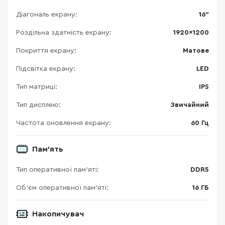
Діагональ екрану:
16"
Роздільна здатність екрану:
1920×1200
Покриття екрану:
Матове
Підсвітка екрану:
LED
Тип матриці:
IPS
Тип дисплею:
Звичайний
Частота оновлення екрану:
60 Гц
Пам’ять
Тип оперативної пам’яті:
DDR5
Об’єм оперативної пам’яті:
16 ГБ
Накопичувач