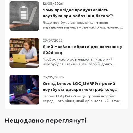
12/05/2026
Чому просідає продуктивність
ноутбука при роботі від батареї?
Якщо ноутбук стає повільнішим після
від’єднання від мережі, це часто нормально, а
не ознака поломки. У Windows режими
живлення можна задавати окремо для роботи
23/07/2026
від мережі й від батареї, а виробники
ноутбуків нерідко додають власні профілі, які
Який MacBook обрати для навчання у
спеціально зменшують енергоспоживання
2026 році
поза розеткою. О
MacBook часто розглядають як зручний
ноутбук для навчання: він легкий, довго
працює без розетки та добре взаємодіє з
iPhone та iPad. Але вдалий вибір визначає не
25/05/2026
логотип на кришці, а те, чи запускає він усі
потрібні програми і чи вистачить його
Огляд Lenovo LOQ 15ARP9: ігровий
ресурсів на кілька років. Для презентацій,
ноутбук із дискретною графікою,
рефератів,
DDR5 та екраном 144 Гц
Lenovo LOQ 15ARP9 — це ігровий ноутбук
середнього рівня, який орієнтований на тих,
хто шукає баланс між продуктивністю у грі та
повсякденною функціональністю. Модель не
намагається бути надтонкою або
Нещодавно переглянуті
ультрапортативною — вона пропонує
конкретне поєднання компонентів: процесор
AMD Ryzen 5 7235HS, диск