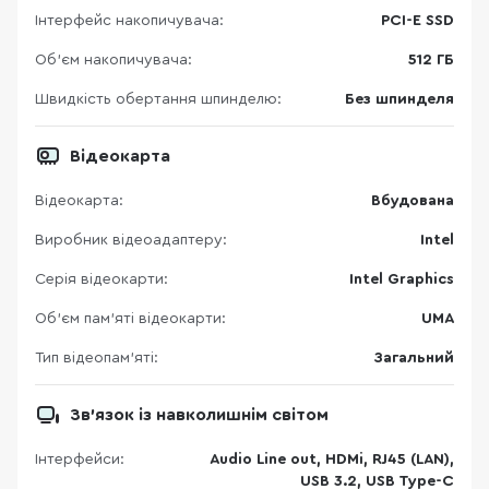
Інтерфейс накопичувача:
PCI-E SSD
Об'єм накопичувача:
512 ГБ
Швидкість обертання шпинделю:
Без шпинделя
Відеокарта
Відеокарта:
Вбудована
Виробник відеоадаптеру:
Intel
Серія відеокарти:
Intel Graphics
Об’єм пам’яті відеокарти:
UMA
Тип відеопам’яті:
Загальний
Зв’язок із навколишнім світом
Інтерфейси:
Audio Line out, HDMi, RJ45 (LAN),
USB 3.2, USB Type-C