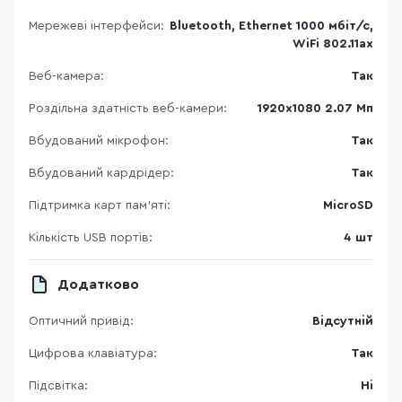
Мережеві інтерфейси:
Bluetooth, Ethernet 1000 мбіт/с,
WiFi 802.11ax
Веб-камера:
Так
Роздільна здатність веб-камери:
1920х1080 2.07 Мп
Вбудований мікрофон:
Так
Вбудований кардрідер:
Так
Підтримка карт пам’яті:
MicroSD
Кількість USB портів:
4 шт
Додатково
Оптичний привід:
Відсутній
Цифрова клавіатура:
Так
Підсвітка:
Ні