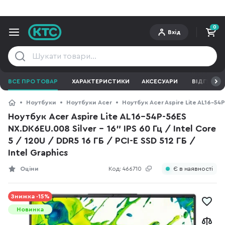
0
Вхід
ВСЕ ПРО ТОВАР
ХАРАКТЕРИСТИКИ
АКСЕСУАРИ
ВІДГУКИ
Ноутбуки
Ноутбуки Acer
Ноутбук Acer Aspire Lite AL16-54P-
Ноутбук Acer Aspire Lite AL16-54P-56ES
NX.DK6EU.008 Silver - 16" IPS 60 Гц / Intel Core
5 / 120U / DDR5 16 ГБ / PCI-E SSD 512 ГБ /
Intel Graphics
Оціни
Код:
466710
Є в наявності
Знижка -15%
Новинка