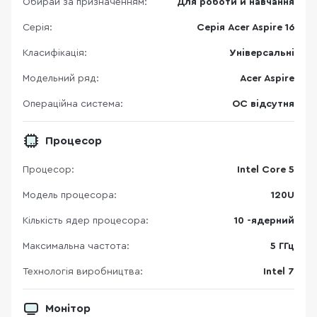
Обирай за призначенням:
Для роботи й навчання
Серія:
Серія Acer Aspire 16
Класифікація:
Універсальні
Модельний ряд:
Acer Aspire
Операційна система:
ОС відсутня
Процесор
Процесор:
Intel Core 5
Модель процесора:
120U
Кількість ядер процесора:
10 -ядерний
Максимальна частота:
5 ГГц
Технологія виробництва:
Intel 7
Монітор