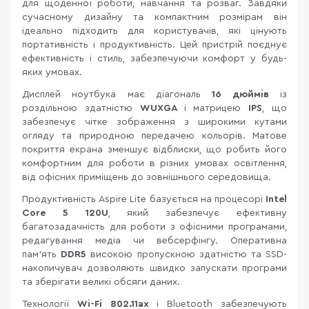
для щоденної роботи, навчання та розваг. Завдяки
сучасному дизайну та компактним розмірам він
ідеально підходить для користувачів, які цінують
портативність і продуктивність. Цей пристрій поєднує
ефективність і стиль, забезпечуючи комфорт у будь-
яких умовах.
Дисплей ноутбука має діагональ
16 дюймів
із
роздільною здатністю
WUXGA
і матрицею
IPS
, що
забезпечує чітке зображення з широкими кутами
огляду та природною передачею кольорів. Матове
покриття екрана зменшує відблиски, що робить його
комфортним для роботи в різних умовах освітлення,
від офісних приміщень до зовнішнього середовища.
Продуктивність Aspire Lite базується на процесорі
Intel
Core 5 120U
, який забезпечує ефективну
багатозадачність для роботи з офісними програмами,
редагування медіа чи вебсерфінгу. Оперативна
пам’ять
DDR5
високою пропускною здатністю та SSD-
накопичувач дозволяють швидко запускати програми
та зберігати великі обсяги даних.
Технології
Wi-Fi 802.11ax
і Bluetooth забезпечують