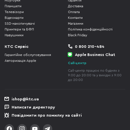
Ноутбуки
Гарантія
Планшети
Доставка
Телевізори
Оплата
Відеокарти
Контакти
SSD-накопичувачі
Магазини
Принтери та БФП
Політика конфіденційності
Навушники
Black Friday
КТС Сервіс
0 800 210-484
Apple Business Chat
Гарантійне обслуговування
Авторизація Apple
Call-центр
Call-центр працює по буднях з
9:00 до 20:00 та у вихідні з 9:00
до 20:00
ishop@ktc.ua
Написати директору
Повідомити про помилку на сайті