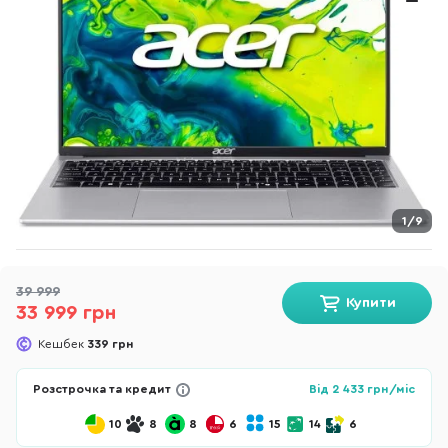
1/9
39 999
Купити
33 999 грн
Кешбек
339 грн
Розстрочка та кредит
Від
2 433
грн/міс
10
8
8
6
15
14
6