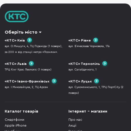
Оберіть місто
«КТС» Київ
«КТС» Рівне
вул. О.Мишуги, 4, ТЦ Піраміда (1 поверх),
вул. В`ячеслава Чорновола, 17а
за 200 м від станції метро «Позняки».
«КТС» Львів
«КТС» Тернопіль
ТРЦ Кінг Крос Леополіс (1 поверх)
вул. Сагайдачного, 1
«КТС» Івано-Франківськ
«КТС» Луцьк
вул. І.Миколайчука, 2, ТЦ Арсен
вул. Сухомлинського, 1, ТРЦ ПортCity (2
поверх)
Каталог товарів
Інтернет - магазин
Смартфони
Про нас
Apple iPhone
Акції