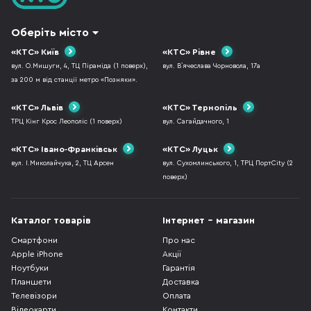
Оберіть місто
«КТС» Київ
«КТС» Рівне
вул. О.Мишуги, 4, ТЦ Піраміда (1 поверх),
вул. В`ячеслава Чорновола, 17а
за 200 м від станції метро «Позняки».
«КТС» Львів
«КТС» Тернопіль
ТРЦ Кінг Крос Леополіс (1 поверх)
вул. Сагайдачного, 1
«КТС» Івано-Франківськ
«КТС» Луцьк
вул. І.Миколайчука, 2, ТЦ Арсен
вул. Сухомлинського, 1, ТРЦ ПортCity (2
поверх)
Каталог товарів
Інтернет - магазин
Смартфони
Про нас
Apple iPhone
Акції
Ноутбуки
Гарантія
Планшети
Доставка
Телевізори
Оплата
Відеокарти
Контакти