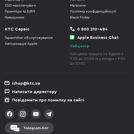
SSD-накопичувачі
Магазини
Принтери та БФП
Політика конфіденційності
Навушники
Black Friday
КТС Сервіс
0 800 210-484
Apple Business Chat
Гарантійне обслуговування
Авторизація Apple
Call-центр
Call-центр працює по буднях з
9:00 до 20:00 та у вихідні з 9:00
до 20:00
ishop@ktc.ua
Написати директору
Повідомити про помилку на сайті
Telegram-бот