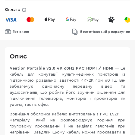
Оплата
Готівкою
Безготівковий розрахунок
Опис
Vention Portable v2.0 4K 60Hz PVC HDMI / HDMI
— це
кабель для комутації мультимедійних пристроїв із
підтримкою роздільної здатності 4K×2K при 60 Гц. Він
забезпечує одночасну передачу відео та
аудіосигналів, що робить його зручним рішенням для
підключення телевізорів, моніторів і проєкторів як
удома, так і в офісі.
Зовнішня оболонка кабелю виготовлена з PVC LSZH —
матеріалу, який не розповсюджує горіння при
груповому прокладанні і не виділяє галогенів при
нагріванні. Завдяки цьому кабель можна прокладати в