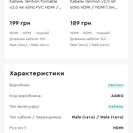
Кабель Vention Portable
Кабель Vention v2.0 4K
К
v2.0 4K 60Hz PVC HDMI /
60Hz HDMI / HDMI 1.5m
P
HDMI 1.5m Black (AAIBG)
Black (AACBG)
1
199 грн
189 грн
HDMI
HDMI
Чорний
HDMI
HDMI
Чорний
H
Довжина кабеля: 150
Довжина кабеля: 150
Д
Male (тато) / Male (тато)
Male (тато) / Male (тато)
M
Характеристики
Виробник:
Vention
Код виробника:
AAIBG
Тип аксесуару:
Кабель
Тип кабеля / перехідника:
Male (тато) / Male (тато)
Роз'єм 1:
HDMI