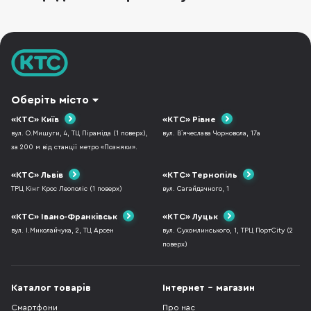
Thunderbolt та USB-C. Хоча вони виглядають
однаково все ж іс
Оберіть місто
«КТС» Київ
«КТС» Рівне
вул. О.Мишуги, 4, ТЦ Піраміда (1 поверх),
вул. В`ячеслава Чорновола, 17а
за 200 м від станції метро «Позняки».
«КТС» Львів
«КТС» Тернопіль
ТРЦ Кінг Крос Леополіс (1 поверх)
вул. Сагайдачного, 1
«КТС» Івано-Франківськ
«КТС» Луцьк
вул. І.Миколайчука, 2, ТЦ Арсен
вул. Сухомлинського, 1, ТРЦ ПортCity (2
поверх)
Каталог товарів
Інтернет - магазин
Смартфони
Про нас