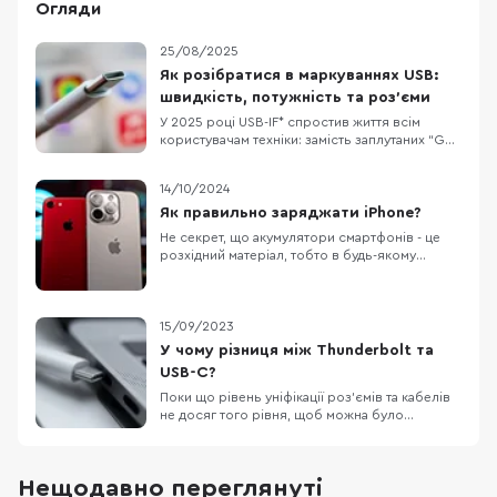
Огляди
25/08/2025
Як розібратися в маркуваннях USB:
швидкість, потужність та роз’єми
У 2025 році USB-IF* спростив життя всім
користувачам техніки: замість заплутаних “Gen
2×2” тепер прямо пишуть швидкість і
потужність на портах та кабелях. Наприклад:
14/10/2024
“USB 20Gbps”, “USB 40Gbps”, “100W”, “240W”.
Це особливо корисно для ноутбуків, де
Як правильно заряджати iPhone?
портів USB-C кілька і всі “на вигляд однакові”.
Не секрет, що акумулятори смартфонів - це
US
розхідний матеріал, тобто в будь-якому
випадку, з часом вам доведеться його
замінити. Власники техніки Apple як ніхто
переживають за стан акумулятора, адже його
здоров'я можна відстежувати
15/09/2023
безпосередньо у налаштуваннях без
У чому різниця між Thunderbolt та
встановлення сторонніх застосунків
USB-C?
Поки що рівень уніфікації роз’ємів та кабелів
не досяг того рівня, щоб можна було
використовувати один кабель для всього, але
ринок потрохи до цього йде. Остання
презентація Apple зайвий раз це доводить. В
Нещодавно переглянуті
цьому матеріалі ми поговоримо про