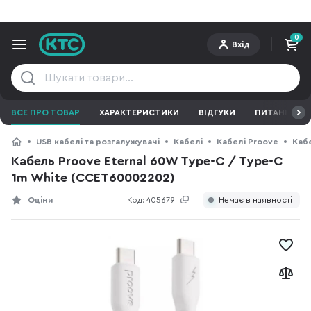
0
Вхід
ВСЕ ПРО ТОВАР
ХАРАКТЕРИСТИКИ
ВІДГУКИ
ПИТАННЯ ТА 
USB кабелі та розгалужувачі
Кабелі
Кабелі Proove
Кабе
Кабель Proove Eternal 60W Type-C / Type-C
1m White (CCET60002202)
Оціни
Код:
405679
Немає в наявності