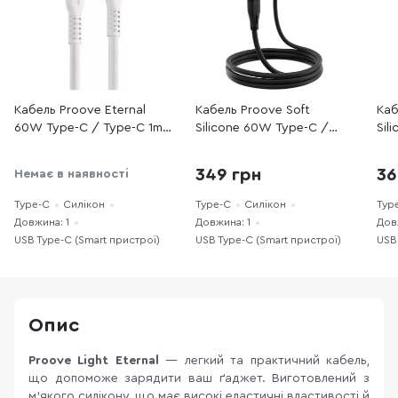
Кабель Proove Eternal
Кабель Proove Soft
Каб
60W Type-C / Type-C 1m
Silicone 60W Type-C /
Sil
White (CCET60002202)
Type-C 1m Black
Typ
(CCSO60002201)
(CC
349 грн
36
Немає в наявності
Type-C
Силікон
Type-C
Силікон
Typ
Довжина: 1
Довжина: 1
Дов
USB Type-C (Smart пристрої)
USB Type-C (Smart пристрої)
USB
Опис
Proove Light Eternal
— легкий та практичний кабель,
що допоможе зарядити ваш ґаджет. Виготовлений з
м'якого силікону, що має високі еластичні властивості й