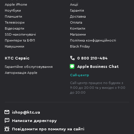
Apple iPhone
Акції
Ноутбуки
Гарантія
Планшети
Доставка
Телевізори
Оплата
Відеокарти
Контакти
SSD-накопичувачі
Магазини
Принтери та БФП
Політика конфіденційності
Навушники
Black Friday
КТС Сервіс
0 800 210-484
Apple Business Chat
Гарантійне обслуговування
Авторизація Apple
Call-центр
Call-центр працює по буднях з
9:00 до 20:00 та у вихідні з 9:00
до 20:00
ishop@ktc.ua
Написати директору
Повідомити про помилку на сайті