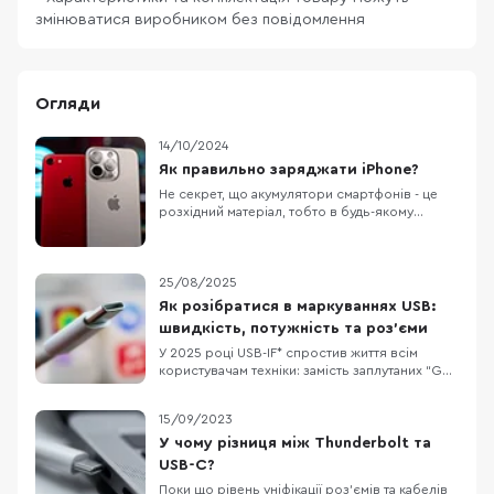
змінюватися виробником без повідомлення
Огляди
14/10/2024
Як правильно заряджати iPhone?
Не секрет, що акумулятори смартфонів - це
розхідний матеріал, тобто в будь-якому
випадку, з часом вам доведеться його
замінити. Власники техніки Apple як ніхто
переживають за стан акумулятора, адже його
здоров'я можна відстежувати
25/08/2025
безпосередньо у налаштуваннях без
Як розібратися в маркуваннях USB:
встановлення сторонніх застосунків
швидкість, потужність та роз’єми
У 2025 році USB-IF* спростив життя всім
користувачам техніки: замість заплутаних “Gen
2×2” тепер прямо пишуть швидкість і
потужність на портах та кабелях. Наприклад:
15/09/2023
“USB 20Gbps”, “USB 40Gbps”, “100W”, “240W”.
Це особливо корисно для ноутбуків, де
У чому різниця між Thunderbolt та
портів USB-C кілька і всі “на вигляд однакові”.
USB-C?
US
Поки що рівень уніфікації роз’ємів та кабелів