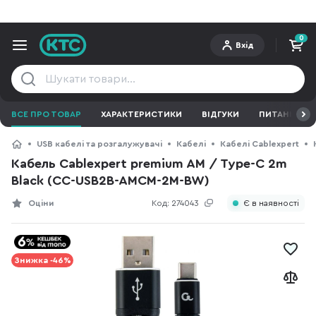
0
Вхід
ВСЕ ПРО ТОВАР
ХАРАКТЕРИСТИКИ
ВІДГУКИ
ПИТАННЯ ТА 
USB кабелі та розгалужувачі
Кабелі
Кабелі Cablexpert
Кабель Cablexpert premium AM / Type-C 2m
Black (CC-USB2B-AMCM-2M-BW)
Оціни
Код:
274043
Є в наявності
Знижка -46%