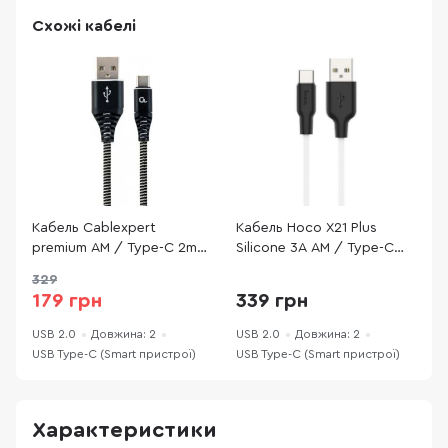
Схожі кабелі
Кабель Cablexpert
Кабель Hoco X21 Plus
К
premium AM / Type-C 2m
Silicone 3A AM / Type-C
N
Black (CC-USB2B-AMCM-
2m Black/White
A
329
2M-BW)
(6931474713889)
(
179 грн
339 грн
USB 2.0
Довжина: 2
USB 2.0
Довжина: 2
U
USB Type-C (Smart пристрої)
USB Type-C (Smart пристрої)
U
Характеристики