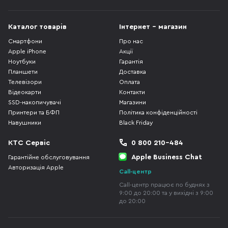
Каталог товарів
Інтернет - магазин
Смартфони
Про нас
Apple iPhone
Акції
Ноутбуки
Гарантія
Планшети
Доставка
Телевізори
Оплата
Відеокарти
Контакти
SSD-накопичувачі
Магазини
Принтери та БФП
Політика конфіденційності
Навушники
Black Friday
КТС Сервіс
0 800 210-484
Apple Business Chat
Гарантійне обслуговування
Авторизація Apple
Call-центр
Call-центр працює по буднях з
9:00 до 20:00 та у вихідні з 9:00
до 20:00