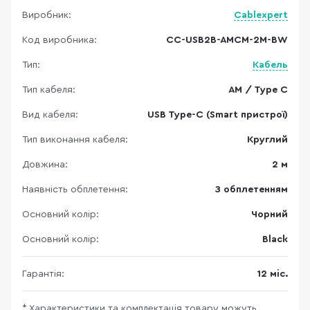
Виробник:
Cablexpert
Код виробника:
CC-USB2B-AMCM-2M-BW
Тип:
Кабель
Тип кабеля:
AM / Type C
Вид кабеля:
USB Type-C (Smart пристрої)
Тип виконання кабеля:
Круглий
Довжина:
2 м
Наявність обплетення:
З обплетенням
Основний колір:
Чорний
Основний колір:
Black
Гарантія:
12 міс.
* Характеристики та комплектація товару можуть