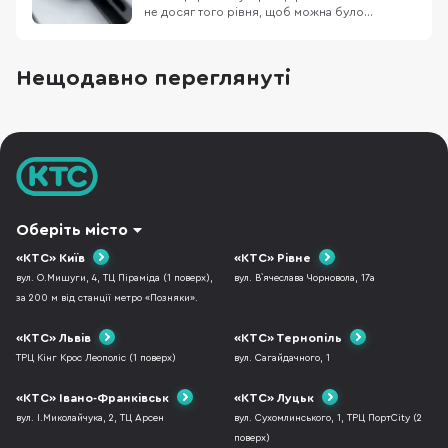
не досяг того рівня, щоб можна було
використовувати один кабель для всього, але
ринок потрохи до цього йде. Остання
презентація Apple зайвий раз це доводить. В
Нещодавно переглянуті
цьому матеріалі ми поговоримо про
Thunderbolt та USB-C. Хоча вони виглядають
однаково все ж іс
Оберіть місто
«КТС» Київ
«КТС» Рівне
вул. О.Мишуги, 4, ТЦ Піраміда (1 поверх),
вул. В`ячеслава Чорновола, 17а
за 200 м від станції метро «Позняки».
«КТС» Львів
«КТС» Тернопіль
ТРЦ Кінг Крос Леополіс (1 поверх)
вул. Сагайдачного, 1
«КТС» Івано-Франківськ
«КТС» Луцьк
вул. І.Миколайчука, 2, ТЦ Арсен
вул. Сухомлинського, 1, ТРЦ ПортCity (2
поверх)