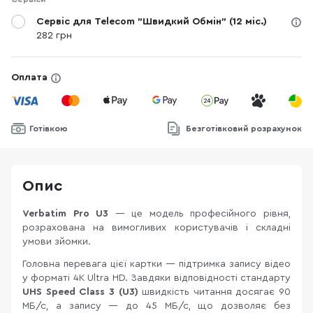
Сервіс для Telecom "Швидкий Обмін" (12 міс.)
282 грн
Оплата
Готівкою
Безготівковий розрахунок
Опис
Verbatim Pro U3
— це модель професійного рівня,
розрахована на вимогливих користувачів і складні
умови зйомки.
Головна перевага цієї картки — підтримка запису відео
у форматі 4K Ultra HD. Завдяки відповідності стандарту
UHS Speed Class 3 (U3)
швидкість читання досягає 90
МБ/с, а запису — до 45 МБ/с, що дозволяє без