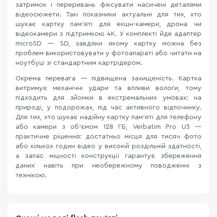
затримок і переривань фіксувати насичені деталями
відеосюжети. Такі показники актуальні для тих, хто
шукає картку пам'яті для екшн-камери, дрона чи
відеокамери з підтримкою 4K. У комплекті йде адаптер
microSD — SD, завдяки якому картку можна без
проблем використовувати у фотоапараті або читати на
ноутбуці зі стандартним картрідером.
Окрема перевага — підвищена захищеність. Картка
витримує механічні удари та впливи вологи, тому
підходить для зйомки в екстремальних умовах: на
природі, у подорожах, під час активного відпочинку.
Для тих, хто шукає надійну картку пам'яті для телефону
або камери з об'ємом 128 ГБ, Verbatim Pro U3 —
практичне рішення: достатньо місця для тисяч фото
або кількох годин відео у високій роздільній здатності,
а запас міцності конструкції гарантує збереження
даних навіть при необережному поводженні з
технікою.