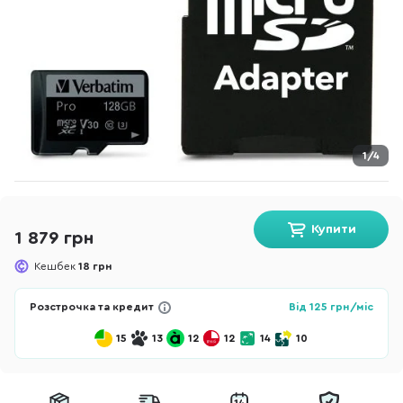
1/4
Купити
1 879 грн
Кешбек
18 грн
Розстрочка та кредит
Від
125
грн/міс
15
13
12
12
14
10