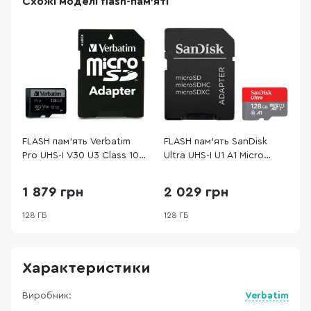
Схожі моделі flash-пам'яті
FLASH пам'ять Verbatim
FLASH пам'ять SanDisk
F
Pro UHS-I V30 U3 Class 10
Ultra UHS-I U1 A1 Micro
U
SDXC 128GB + SD Adapter
SDXC 128GB with adapter
1
1
(47044)
(SDSQUAB-128G-GN6IA)
1 879 грн
2 029 грн
128 ГБ
128 ГБ
1
Характеристики
Виробник:
Verbatim