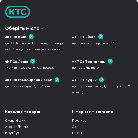
Оберіть місто
«КТС» Київ
«КТС» Рівне
вул. О.Мишуги, 4, ТЦ Піраміда (1 поверх),
вул. В`ячеслава Чорновола, 17а
за 200 м від станції метро «Позняки».
«КТС» Львів
«КТС» Тернопіль
ТРЦ Кінг Крос Леополіс (1 поверх)
вул. Сагайдачного, 1
«КТС» Івано-Франківськ
«КТС» Луцьк
вул. І.Миколайчука, 2, ТЦ Арсен
вул. Сухомлинського, 1, ТРЦ ПортCity (2
поверх)
Каталог товарів
Інтернет - магазин
Смартфони
Про нас
Apple iPhone
Акції
Ноутбуки
Гарантія