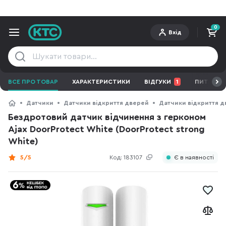
0
Вхід
ВСЕ ПРО ТОВАР
ХАРАКТЕРИСТИКИ
ВІДГУКИ
1
ПИТАННЯ 
Датчики
Датчики відкриття дверей
Датчики відкриття д
Бездротовий датчик відчинення з герконом
Ajax DoorProtect White (DoorProtect strong
White)
5/5
Код:
183107
Є в наявності