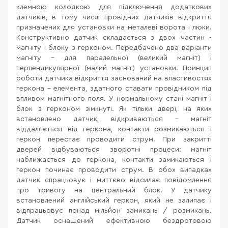
клемною колодкою для підключення додаткових
датчиків, в тому числі провідних датчиків відкриття
призначених для установки на металеві ворота і люки.
Конструктивно датчик складається з двох частин -
магніту і блоку з герконом. Передбачено два варіанти
магніту - для паралельної (великий магніт) і
перпендикулярної (малий магніт) установки. Принцип
роботи датчика відкриття заснований на властивостях
геркона - елемента, здатного ставати провідником під
впливом магнітного поля. У нормальному стані магніт і
блок з герконом зімкнуті. Як тільки двері, на яких
встановлено датчик, відкриваються - магніт
віддаляється від геркона, контакти розмикаються і
геркон перестає проводити струм. При закритті
дверей відбуваються зворотні процеси: магніт
наближається до геркона, контакти замикаються і
геркон починає проводити струм. В обох випадках
датчик спрацьовує і миттєво відсилає повідомлення
про тривогу на центральний блок. У датчику
встановлений англійський геркон, який не залипає і
відпрацьовує понад мільйон замикань / розмикань.
Датчик оснащений ефективною бездротовою