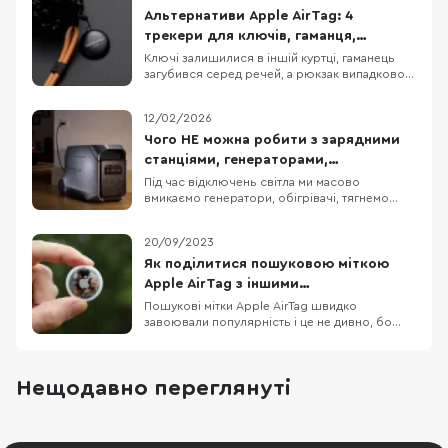
Альтернативи Apple AirTag: 4
трекери для ключів, гаманця,
рюкзака та інших речей
Ключі залишилися в іншій куртці, гаманець
загубився серед речей, а рюкзак випадково
забули в кафе — у таких ситуаціях пошукова
мітка допомагає швидко визначити
12/02/2026
місцезнаходження загублених речей. Для
цього трекер закріплюють на ключах або
Чого НЕ можна робити з зарядними
кладуть всередину сумки, а пошук виконують
станціями, генераторами,
за допомогою смартф
обігрівачами та подовжувачами?
Під час відключень світла ми масово
вмикаємо генератори, обігрівачі, тягнемо
подовжувачі й купуємо зарядні станції — це
дає автономність і комфорт. Але є нюанс: та
20/09/2023
сама техніка при неправильному використанні
стає джерелом отруєння CO, пожежі та
Як поділитися пошуковою міткою
поломок. Портативні зарядні станції
Apple AirTag з іншими
Портативна заряд
користувачами?
Пошукові мітки Apple AirTag швидко
завоювали популярність і це не дивно, бо
запит на такий гаджет був давно. Однак не
завжди виробник може врахувати всі нюанси
роботи пристрою на етапі розробки й
Нещодавно переглянуті
презентації продукту. На щастя користувачі
завжди можуть підказати виробнику, які
можливості вони хотіли