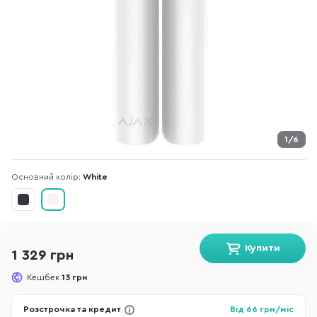
1/6
Основний колір:
White
Купити
1 329 грн
Кешбек
13 грн
Розстрочка та кредит
Від
66
грн/міс