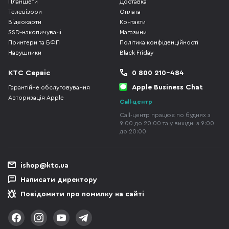
Планшети
Доставка
Телевізори
Оплата
Відеокарти
Контакти
SSD-накопичувачі
Магазини
Принтери та БФП
Політика конфіденційності
Навушники
Black Friday
КТС Сервіс
0 800 210-484
Apple Business Chat
Гарантійне обслуговування
Авторизація Apple
Call-центр
Call-центр працює по буднях з
9:00 до 20:00 та у вихідні з 9:00
до 20:00
ishop@ktc.ua
Написати директору
Повідомити про помилку на сайті