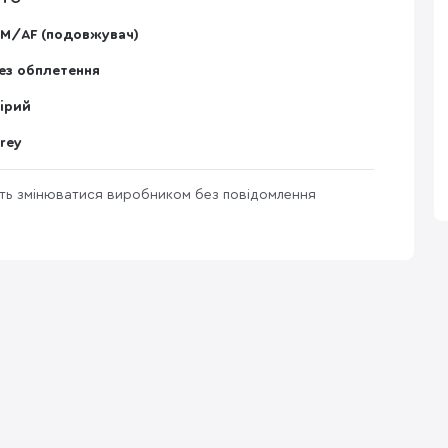
M/АF (подовжувач)
ез обплетення
ірий
rey
уть змінюватися виробником без повідомлення