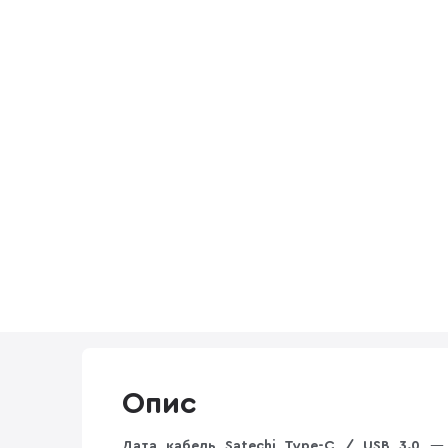
Опис
Дата кабель Satechi Type-C / USB 3.0
— 