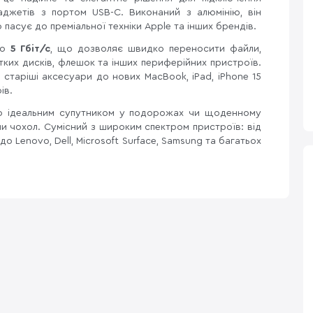
джетів з портом USB-C. Виконаний з алюмінію, він
 пасує до преміальної техніки Apple та інших брендів.
до
5 Гбіт/с
, що дозволяє швидко переносити файли,
стких дисків, флешок та інших периферійних пристроїв.
 старіші аксесуари до нових MacBook, iPad, iPhone 15
ів.
ого ідеальним супутником у подорожах чи щоденному
и чохол. Сумісний з широким спектром пристроїв: від
i до Lenovo, Dell, Microsoft Surface, Samsung та багатьох