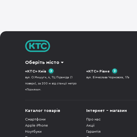
Оберіть місто
«КТС» Київ
«КТС» Рівне
вул. О.Мишуги, 4, ТЦ Піраміда (1
вул. В`ячеслава Чорновола, 17а
поверх), за 200 м від станції метро
«Позняки».
Каталог товарів
Інтернет - магазин
Смартфони
Про нас
Apple iPhone
Акції
Ноутбуки
Гарантія