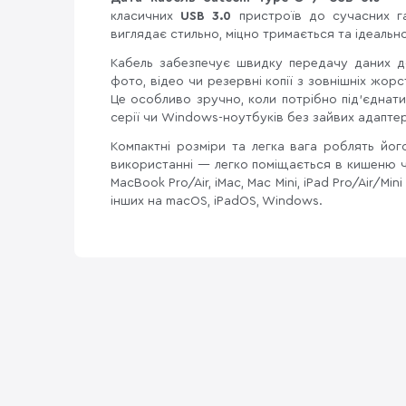
класичних
USB 3.0
пристроїв до сучасних га
виглядає стильно, міцно тримається та ідеально
Кабель забезпечує швидку передачу даних 
фото, відео чи резервні копії з зовнішніх жор
Це особливо зручно, коли потрібно під'єднати
серії чи Windows-ноутбуків без зайвих адаптер
Компактні розміри та легка вага роблять й
використанні — легко поміщається в кишеню ч
MacBook Pro/Air, iMac, Mac Mini, iPad Pro/Air/Min
інших на macOS, iPadOS, Windows.