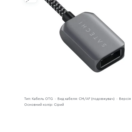
Тип: Кабель OTG
Вид кабеля: СM/АF (подовжувач)
Версія 
Основний колір: Сірий