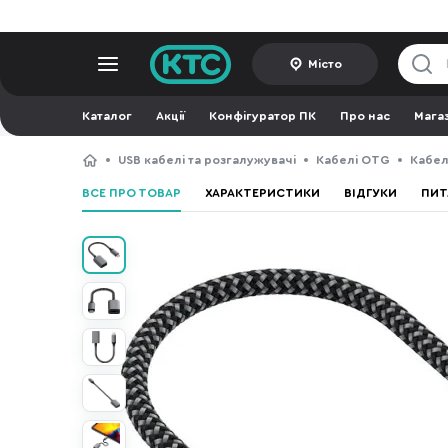
Місто
Каталог
Акції
Конфігуратор ПК
Про нас
Мага
USB кабелі та розгалужувачі
Кабелі OTG
Кабел
ВСЕ ПРО ТОВАР
ХАРАКТЕРИСТИКИ
ВІДГУКИ
ПИТ