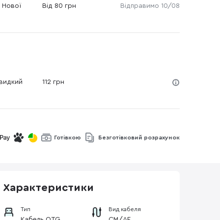
 Нової
Від 80 грн
Відправимо 10/08
Швидкий
112 грн
Готівкою
Безготівковий розрахунок
Характеристики
Тип
Вид кабеля
Кабель OTG
СM/АF