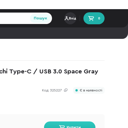
Пошук
Вхід
0
chi Type-C / USB 3.0 Space Gray
Код:
325227
Є в наявності
Купити