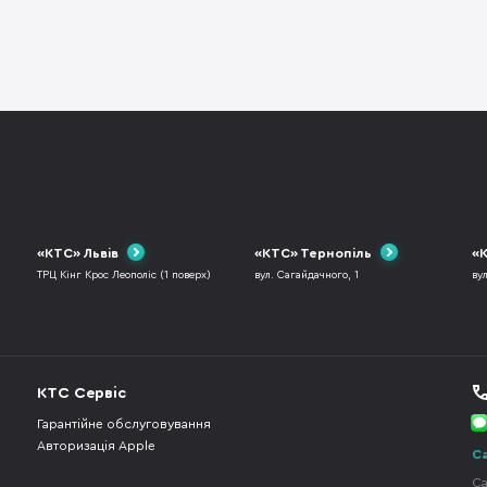
«КТС» Львів
«КТС» Тернопіль
«К
ТРЦ Кінг Крос Леополіс (1 поверх)
вул. Сагайдачного, 1
ву
КТС Сервіс
Гарантійне обслуговування
Авторизація Apple
Ca
Ca