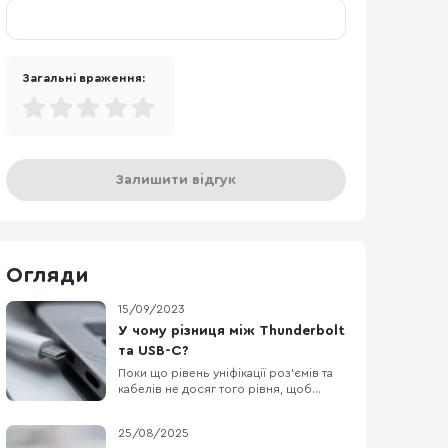
Загальні враження:
Залишити відгук
Огляди
15/09/2023
У чому різниця між Thunderbolt
та USB-C?
Поки що рівень уніфікації роз’ємів та
кабелів не досяг того рівня, щоб
можна було використовувати один
кабель для всього, але ринок потрохи
25/08/2025
до цього йде. Остання презентація