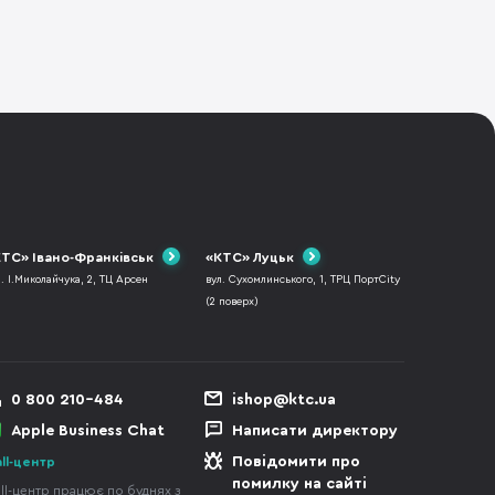
ТС» Івано-Франківськ
«КТС» Луцьк
л. І.Миколайчука, 2, ТЦ Арсен
вул. Сухомлинського, 1, ТРЦ ПортCity
(2 поверх)
0 800 210-484
ishop@ktc.ua
Apple Business Chat
Написати директору
Повідомити про
ll-центр
помилку на сайті
ll-центр працює по буднях з