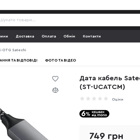
зини
Доставка
Оплата
Обмін
Контакти
і OTG Satechi
АННЯ ТА ВІДПОВІДІ
ФОТО ТА ВІДЕО
Дата кабель Sate
(ST-UCATCM)
Оціни
749 грн