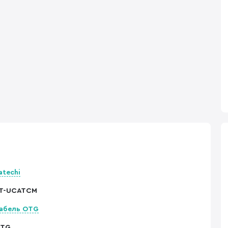
atechi
T-UCATCM
абель OTG
TG