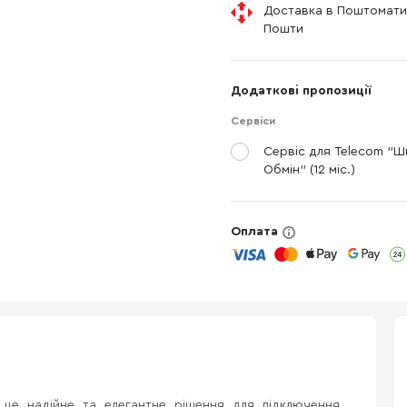
Доставка в Поштомати
Пошти
Додаткові пропозиції
Сервіси
Сервіс для Telecom "
Обмін" (12 міс.)
Оплата
це надійне та елегантне рішення для підключення