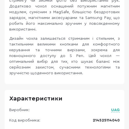
стрімінгу чи зйомки фото без використання рук.
Додатково чохол оснащений потужним магнітним
модулем, сумісним з MagSafe, більшістю бездротових
зарядок, магнітними аксесуарами та Samsung Pay, що
робить його максимально зручним у повсякденному
використанні.
Дизайн чохла залишається стриманим і стильним, з
тактильними великими кнопками для комфортного
керування та точними вирізами, зокрема для
повноцінного доступу до S Pen. Цей чохол —
оптимальний вибір для тих, хто шукає баланс між
серйозним захистом, сучасними технологіями та
зручністю щоденного використання.
Характеристики
Виробник:
UAG
Код виробника:
214525114040