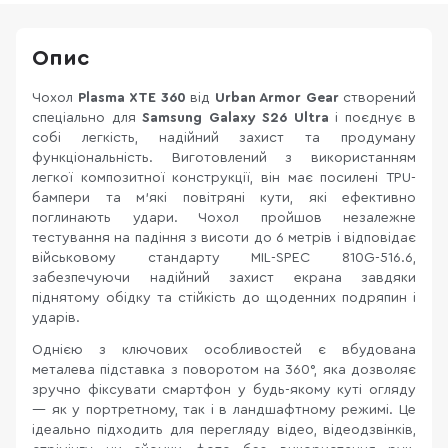
Опис
Чохол
Plasma XTE 360
від
Urban Armor Gear
створений
спеціально для
Samsung Galaxy S26 Ultra
і поєднує в
собі легкість, надійний захист та продуману
функціональність. Виготовлений з використанням
легкої композитної конструкції, він має посилені TPU-
бампери та м’які повітряні кути, які ефективно
поглинають удари. Чохол пройшов незалежне
тестування на падіння з висоти до 6 метрів і відповідає
військовому стандарту MIL-SPEC 810G-516.6,
забезпечуючи надійний захист екрана завдяки
піднятому обідку та стійкість до щоденних подряпин і
ударів.
Однією з ключових особливостей є вбудована
металева підставка з поворотом на 360°, яка дозволяє
зручно фіксувати смартфон у будь-якому куті огляду
— як у портретному, так і в ландшафтному режимі. Це
ідеально підходить для перегляду відео, відеодзвінків,