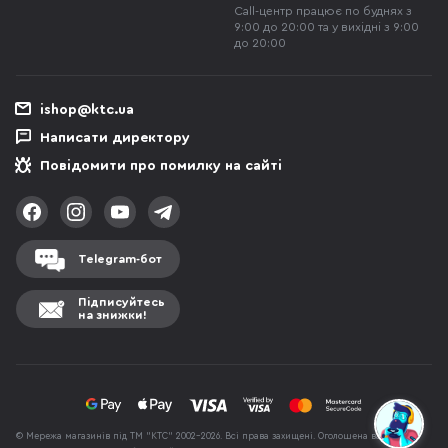
Call-центр працює по буднях з
9:00 до 20:00 та у вихідні з 9:00
до 20:00
ishop@ktc.ua
Написати директору
Повідомити про помилку на сайті
Telegram-бот
Підписуйтесь
на знижки!
© Мережа магазинів під ТМ "КТС" 2002-2026. Всі права захищені. Оголошена вартість