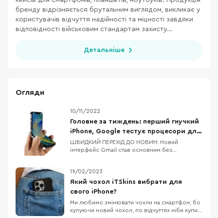
кейсів для смартфонів, планшетів, ноутбуків. Продукція
бренду відрізняється брутальним виглядом, викликає у
користувачів відчуття надійності та міцності завдяки
відповідності військовим стандартам захисту...
Детальніше
Огляди
10/11/2022
Головне за тиждень: перший гнучкий
iPhone, Google тестує процесори для
Pixel 8/8 Pro, флагманський процесор
ШВИДКИЙ ПЕРЕХІД ДО НОВИН: Новий
інтерфейс Gmail став основним без
від MediaTek
можливості зміни на попередній Dimensity
9200 — новий процесор від MediaTek Google
19/02/2023
тестує процесори для Pixel 8 та Pixel 8 Pro
Офіційні верифіковані акаунти в Twitter
Який чохол iTSkins вибрати для
отримають відмітку Official Apple планує
свого iPhone?
скоротити фразу «Hi
Ми любимо змінювати чохли на смартфон, бо
купуючи новий чохол, по відчуттях ніби купив