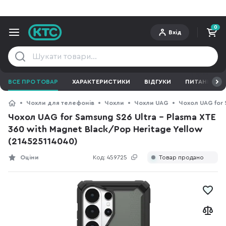
0
Вхід
ВСЕ ПРО ТОВАР
ХАРАКТЕРИСТИКИ
ВІДГУКИ
ПИТАННЯ ТА 
Чохли для телефонів
Чохли
Чохли UAG
Чохол UAG for 
Чохол UAG for Samsung S26 Ultra - Plasma XTE
360 with Magnet Black/Pop Heritage Yellow
(214525114040)
Оціни
Код:
459725
Товар продано