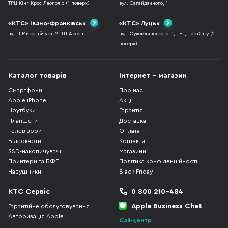
ТРЦ Кінг Крос Леополіс (1 поверх)
вул. Сагайдачного, 1
«КТС» Івано-Франківськ
«КТС» Луцьк
вул. І.Миколайчука, 2, ТЦ Арсен
вул. Сухомлинського, 1, ТРЦ ПортCity (2
поверх)
Каталог товарів
Інтернет - магазин
Смартфони
Про нас
Apple iPhone
Акції
Ноутбуки
Гарантія
Планшети
Доставка
Телевізори
Оплата
Відеокарти
Контакти
SSD-накопичувачі
Магазини
Принтери та БФП
Політика конфіденційності
Навушники
Black Friday
КТС Сервіс
0 800 210-484
Apple Business Chat
Гарантійне обслуговування
Авторизація Apple
Call-центр