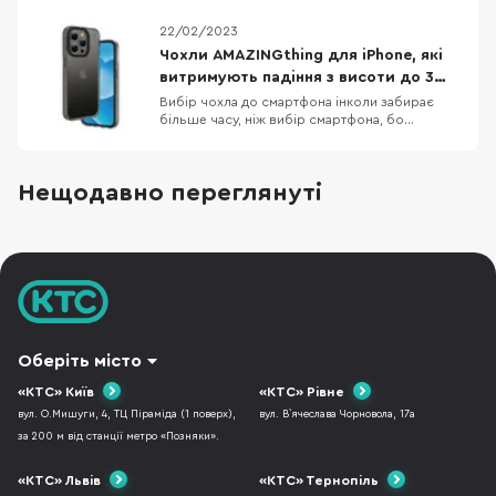
новий смартфон. Власникам iPhone,
пощастило більше, бо вибір чохлів до Apple
22/02/2023
неймовірно різноманітний. Дивитися картинки
чохлів на сайті звісно приємно, але краще
Чохли AMAZINGthing для iPhone, які
подивитись на них вживу, тому сьогодні
витримують падіння з висоти до 3
потестимо к
метрів
Вибір чохла до смартфона інколи забирає
більше часу, ніж вибір смартфона, бо
різноманітність кейсів просто зашкалює,
особливо якщо говорити про чохли до
iPhone. Одна з компаній, яка давно себе
Нещодавно переглянуті
зарекомендувала як виробник якісних,
довговічних та красивих аксесуарів до iPhone
— це AMAZINGthing. В них
Оберіть місто
«КТС» Київ
«КТС» Рівне
вул. О.Мишуги, 4, ТЦ Піраміда (1 поверх),
вул. В`ячеслава Чорновола, 17а
за 200 м від станції метро «Позняки».
«КТС» Львів
«КТС» Тернопіль