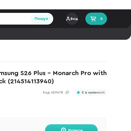
Пошук
Вхід
0
sung S26 Plus - Monarch Pro with
ck (214514113940)
Код:
459678
Є в наявності
Купити