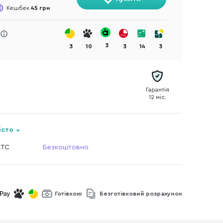
Кешбек
45 грн
3
3
10
3
14
3
Гарантія
12 міс.
істо
КТС
Безкоштовно
Готівкою
Безготівковий розрахунок