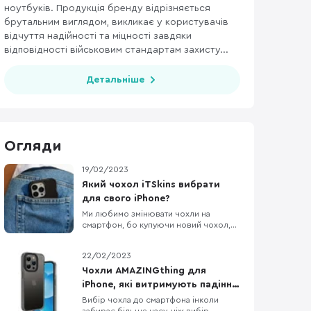
ноутбуків. Продукція бренду відрізняється
брутальним виглядом, викликає у користувачів
відчуття надійності та міцності завдяки
відповідності військовим стандартам захисту...
Детальніше
Огляди
19/02/2023
Який чохол iTSkins вибрати
для свого iPhone?
Ми любимо змінювати чохли на
смартфон, бо купуючи новий чохол,
по відчуттях ніби купив новий
смартфон. Власникам iPhone,
22/02/2023
пощастило більше, бо вибір чохлів до
Apple неймовірно різноманітний.
Чохли AMAZINGthing для
Дивитися картинки чохлів на сайті
iPhone, які витримують падіння
звісно приємно, але краще
з висоти до 3 метрів
Вибір чохла до смартфона інколи
подивитись на них вживу, тому