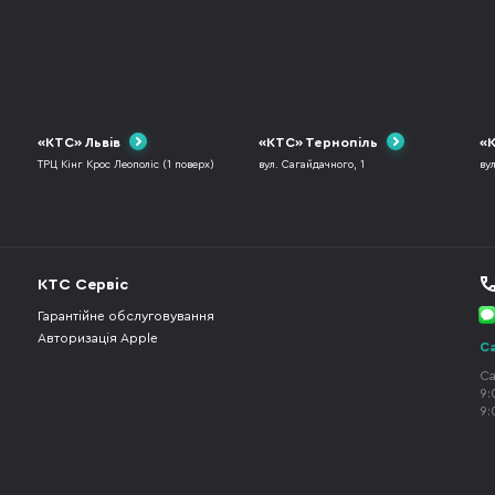
«КТС» Львів
«КТС» Тернопіль
«К
ТРЦ Кінг Крос Леополіс (1 поверх)
вул. Сагайдачного, 1
ву
КТС Сервіс
Гарантійне обслуговування
Авторизація Apple
Ca
Ca
9:
9: