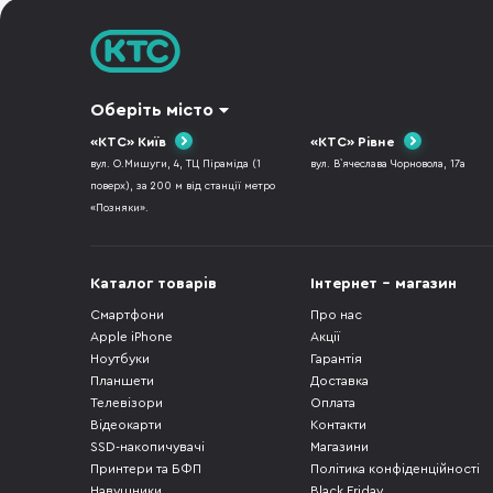
Оберіть місто
«КТС» Київ
«КТС» Рівне
вул. О.Мишуги, 4, ТЦ Піраміда (1
вул. В`ячеслава Чорновола, 17а
поверх), за 200 м від станції метро
«Позняки».
Каталог товарів
Інтернет - магазин
Смартфони
Про нас
Apple iPhone
Акції
Ноутбуки
Гарантія
Планшети
Доставка
Телевізори
Оплата
Відеокарти
Контакти
SSD-накопичувачі
Магазини
Принтери та БФП
Політика конфіденційності
Навушники
Black Friday