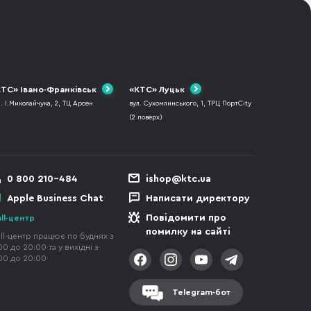
ТС» Івано-Франківськ
«КТС» Луцьк
л. І.Миколайчука, 2, ТЦ Арсен
вул. Сухомлинського, 1, ТРЦ ПортCity
(2 поверх)
0 800 210-484
ishop@ktc.ua
Apple Business Chat
Написати директору
Повідомити про
ll-центр
помилку на сайті
ll-центр працює по буднях з
00 до 20:00 та у вихідні з
00 до 20:00
Telegram-бот