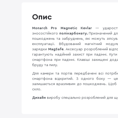
Опис
Monarch Pro Magnetic Kevlar
— ударості
зносостійкого
полікарбонату.
Призначений дл
пошкоджень та забруднень, які можуть зіпсув
експлуатації. Вбудований магнітний моду
зарядки
MagSafe
. Аксесуар розроблений відпов
гарантують надійний захист при падінні. Ку
смартфона при падінні. Клавіші захищені дод
бруду та пилу.
Для камери та портів передбачені всі потріб
смартфона відкритий. З одного боку — це
залишається вразливим до пошкоджень. Щоб 
скло.
Дизайн
виробу спеціально розроблений для ще