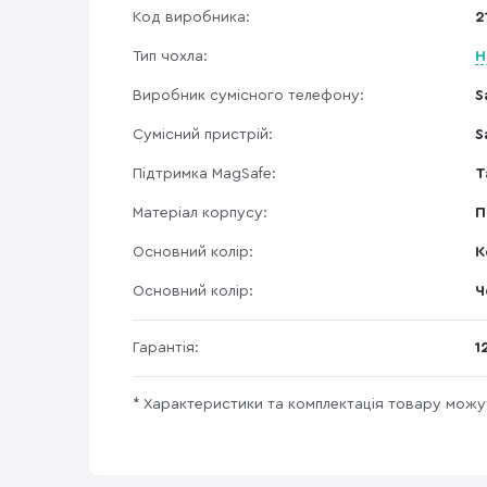
Код виробника:
2
Тип чохла:
Н
Виробник сумісного телефону:
S
Сумісний пристрій:
S
Підтримка MagSafe:
Т
Матеріал корпусу:
П
Основний колір:
K
Основний колір:
Ч
Гарантія:
1
* Характеристики та комплектація товару мож