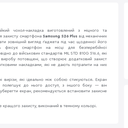
йкий чохол-накладка виготовлений з міцного та
я захисту смартфона
Samsung S26 Plus
від механічних
ати зовнішній вигляд ґаджета під час щоденної його
ль фіксує смартфон на місці для безперебійної
ідно до військових стандартів MIL STD 810G 516.6, які
ти виробу потовщені, що створює додатковий захист
атковими накладками, які не дають потрапити на них
ні вирізи, які ідеально між собою стикуються. Екран
 полегшує до нього доступ, з іншого боку — він
уберегти екран, рекомендується встановити захисне
 кращого захисту, виконаний в темному кольорі.