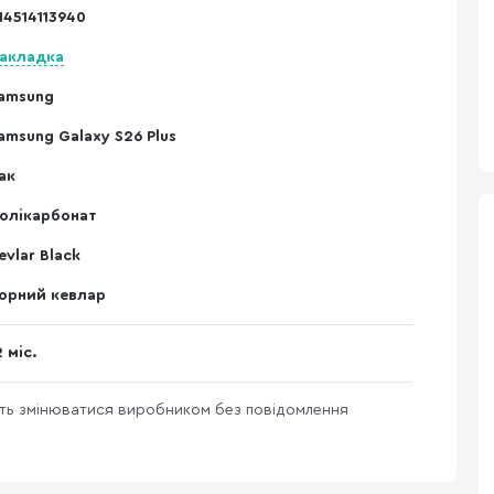
14514113940
акладка
amsung
amsung Galaxy S26 Plus
ак
олікарбонат
evlar Black
орний кевлар
2 міс.
уть змінюватися виробником без повідомлення