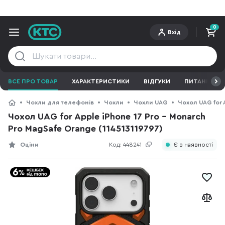
0
Вхід
ВСЕ ПРО ТОВАР
ХАРАКТЕРИСТИКИ
ВІДГУКИ
ПИТАННЯ ТА 
Чохли для телефонів
Чохли
Чохли UAG
Чохол UAG for A
Чохол UAG for Apple iPhone 17 Pro - Monarch
Pro MagSafe Orange (114513119797)
Оціни
Код:
448241
Є в наявності