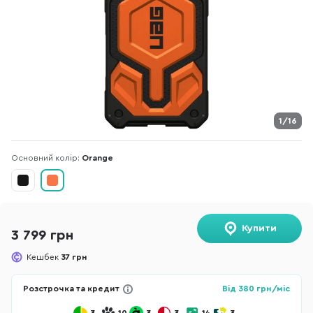
1/16
Основний колір:
Orange
Купити
3 799 грн
Кешбек
37 грн
Розстрочка та кредит
Від
380
грн/міс