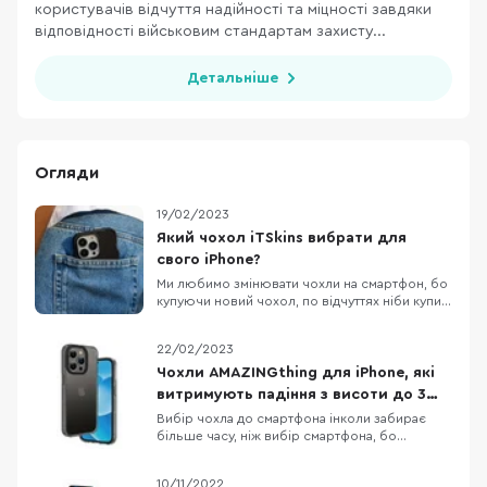
користувачів відчуття надійності та міцності завдяки
відповідності військовим стандартам захисту...
Детальніше
Огляди
19/02/2023
Який чохол iTSkins вибрати для
свого iPhone?
Ми любимо змінювати чохли на смартфон, бо
купуючи новий чохол, по відчуттях ніби купив
новий смартфон. Власникам iPhone,
пощастило більше, бо вибір чохлів до Apple
22/02/2023
неймовірно різноманітний. Дивитися картинки
чохлів на сайті звісно приємно, але краще
Чохли AMAZINGthing для iPhone, які
подивитись на них вживу, тому сьогодні
витримують падіння з висоти до 3
потестимо к
метрів
Вибір чохла до смартфона інколи забирає
більше часу, ніж вибір смартфона, бо
різноманітність кейсів просто зашкалює,
особливо якщо говорити про чохли до
10/11/2022