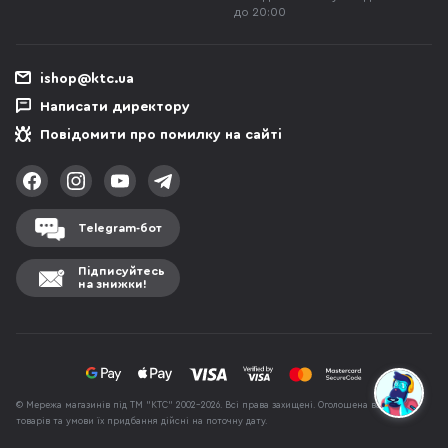
до 20:00
ishop@ktc.ua
Написати директору
Повідомити про помилку на сайті
Telegram-бот
Підписуйтесь
на знижки!
© Мережа магазинів під ТМ "КТС" 2002-2026. Всі права захищені. Оголошена вартість
товарів та умови їх придбання дійсні на поточну дату.