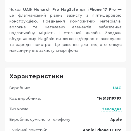
Чохол
UAG Monarch Pro
MagSafe
для
iPhone 17 Pro
—
це флагманський рівень захисту з п’ятишаровою
конструкцією. Поєднання композитних матеріалів,
волокна та металевих елементів забезпечує
надзвичайну міцність і стильний дизайн. Завдяки
вбудованому MagSafe ви легко під’єднаєте аксесуари
та зарядні пристрої. Це рішення для тих, хто очікує
максимуму від захисту смартфона.
Характеристики
Виробник:
UAG
Код виробника:
114513119797
Тип чохла:
Накладка
Виробник сумісного телефону:
Apple
Сумісний пристрій:
Apple iPhone 17 Pro