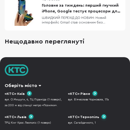
iPhone. Одна з компаній, яка давно себе
зарекомендувала як виробник якісних,
Головне за тиждень: перший гнучкий
довговічних та красивих аксесуарів до iPhone
iPhone, Google тестує процесори для
— це AMAZINGthing. В них
Pixel 8/8 Pro, флагманський процесор
ШВИДКИЙ ПЕРЕХІД ДО НОВИН: Новий
інтерфейс Gmail став основним без
від MediaTek
можливості зміни на попередній Dimensity
9200 — новий процесор від MediaTek Google
тестує процесори для Pixel 8 та Pixel 8 Pro
Нещодавно переглянуті
Офіційні верифіковані акаунти в Twitter
отримають відмітку Official Apple планує
скоротити фразу «Hi
Оберіть місто
«КТС» Київ
«КТС» Рівне
вул. О.Мишуги, 4, ТЦ Піраміда (1 поверх),
вул. В`ячеслава Чорновола, 17а
за 200 м від станції метро «Позняки».
«КТС» Львів
«КТС» Тернопіль
ТРЦ Кінг Крос Леополіс (1 поверх)
вул. Сагайдачного, 1