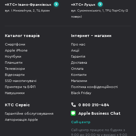
«КТС» Івано-Франківськ
«КТС» Луцьк
вул. І.Миколайчука, 2, ТЦ Арсен
вул. Сухомлинського, 1, ТРЦ ПортCity (2
поверх)
Каталог товарів
Інтернет - магазин
Смартфони
Про нас
Apple iPhone
Акції
Ноутбуки
Гарантія
Планшети
Доставка
Телевізори
Оплата
Відеокарти
Контакти
SSD-накопичувачі
Магазини
Принтери та БФП
Політика конфіденційності
Навушники
Black Friday
КТС Сервіс
0 800 210-484
Apple Business Chat
Гарантійне обслуговування
Авторизація Apple
Call-центр
Call-центр працює по буднях з
9:00 до 20:00 та у вихідні з 9:00