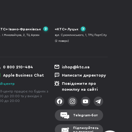
ТС» Івано-Франківськ
«КТС» Луцьк
л. І.Миколайчука, 2, ТЦ Арсен
вул. Сухомлинського, 1, ТРЦ ПортCity
(2 поверх)
0 800 210-484
ishop@ktc.ua
Apple Business Chat
Написати директору
Повідомити про
ll-центр
помилку на сайті
ll-центр працює по буднях з
00 до 20:00 та у вихідні з
00 до 20:00
Telegram-бот
Підписуйтесь
на знижки!