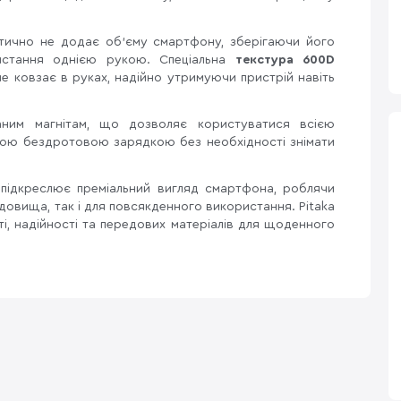
тично не додає об’єму смартфону, зберігаючи його
ристання однією рукою. Спеціальна
текстура 600D
 ковзає в руках, надійно утримуючи пристрій навіть
аним магнітам, що дозволяє користуватися всією
ьною бездротовою зарядкою без необхідності знімати
ll підкреслює преміальний вигляд смартфона, роблячи
довища, так і для повсякденного використання. Pitaka
ті, надійності та передових матеріалів для щоденного