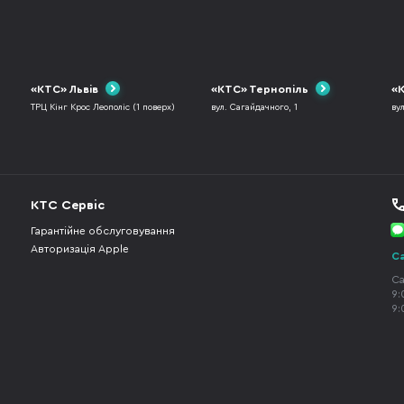
«КТС» Львів
«КТС» Тернопіль
«К
ТРЦ Кінг Крос Леополіс (1 поверх)
вул. Сагайдачного, 1
ву
КТС Сервіс
Гарантійне обслуговування
Авторизація Apple
Ca
Ca
9:
9: