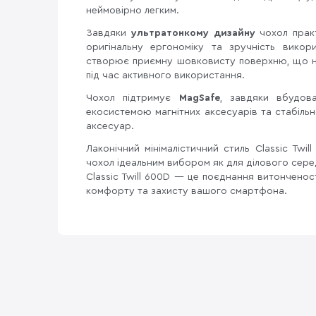
неймовірно легким.
Завдяки
ультратонкому дизайну
чохол прак
оригінальну ергономіку та зручність вико
створює приємну шовковисту поверхню, що не
під час активного використання.
Чохол підтримує
MagSafe
, завдяки вбудов
екосистемою магнітних аксесуарів та стабіл
аксесуар.
Лаконічний мінімалістичний стиль Classic Twi
чохол ідеальним вибором як для ділового сере
Classic Twill 600D — це поєднання витонченос
комфорту та захисту вашого смартфона.