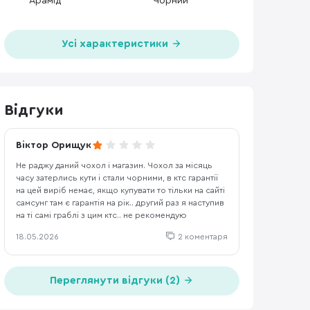
Арамід
Чорний
Усі характеристики
Відгуки
Віктор Орищук
Не раджу даний чохол і магазин. Чохол за місяць
часу затерлись кути і стали чорними, в ктс гарантії
на цей виріб немає, якщо купувати то тільки на сайті
самсунг там є гарантія на рік.. другий раз я наступив
на ті самі граблі з цим ктс.. не рекомендую
18.05.2026
2 коментаря
Переглянути відгуки (2)