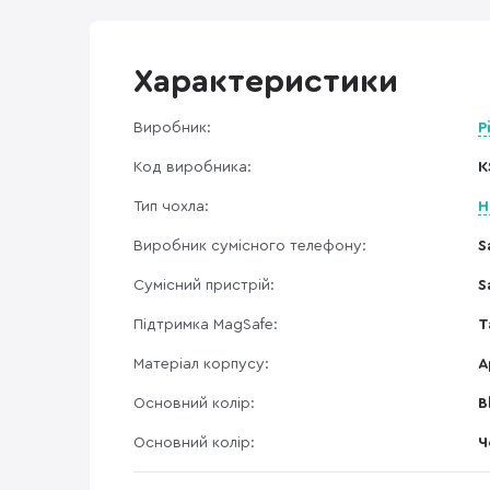
Характеристики
Виробник:
P
Код виробника:
K
Тип чохла:
Н
Виробник сумісного телефону:
S
Сумісний пристрій:
S
Підтримка MagSafe:
Т
Матеріал корпусу:
А
Основний колір:
B
Основний колір:
Ч