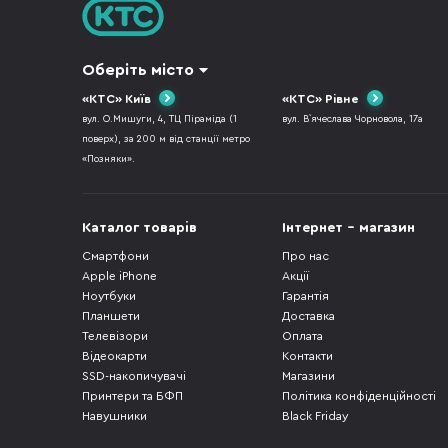
Оберіть місто
«КТС» Київ
«КТС» Рівне
вул. О.Мишуги, 4, ТЦ Піраміда (1
вул. В`ячеслава Чорновола, 17а
поверх), за 200 м від станції метро
«Позняки».
Каталог товарів
Інтернет - магазин
Смартфони
Про нас
Apple iPhone
Акції
Ноутбуки
Гарантія
Планшети
Доставка
Телевізори
Оплата
Відеокарти
Контакти
SSD-накопичувачі
Магазини
Принтери та БФП
Політика конфіденційності
Навушники
Black Friday