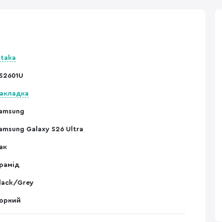
itaka
S2601U
акладка
amsung
amsung Galaxy S26 Ultra
ак
рамід
lack/Grey
орний