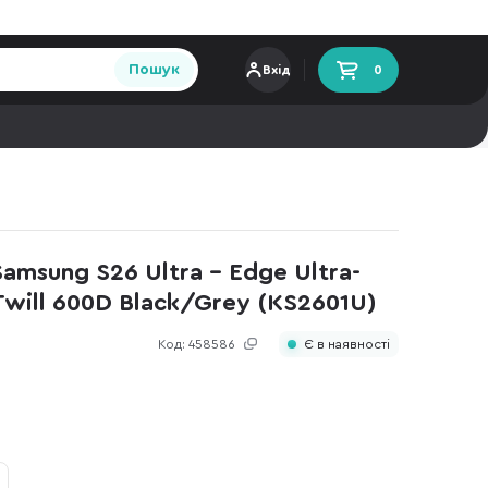
Пошук
Вхід
0
Samsung S26 Ultra - Edge Ultra-
 Twill 600D Black/Grey (KS2601U)
Код:
458586
Є в наявності