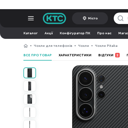
Місто
Каталог
Акції
Конфігуратор ПК
Про нас
Мага
Чохли для телефонів
Чохли
Чохли Pitaka
ВСЕ ПРО ТОВАР
ХАРАКТЕРИСТИКИ
ВІДГУКИ
2