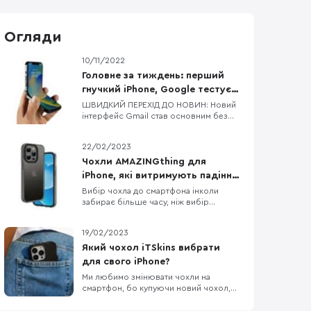
Огляди
10/11/2022
Головне за тиждень: перший
гнучкий iPhone, Google тестує
процесори для Pixel 8/8 Pro,
ШВИДКИЙ ПЕРЕХІД ДО НОВИН: Новий
інтерфейс Gmail став основним без
флагманський процесор від
можливості зміни на попередній
MediaTek
Dimensity 9200 — новий процесор від
22/02/2023
MediaTek Google тестує процесори
для Pixel 8 та Pixel 8 Pro Офіційні
Чохли AMAZINGthing для
верифіковані акаунти в Twitter
iPhone, які витримують падіння
отримають відмітку Official Apple
з висоти до 3 метрів
Вибір чохла до смартфона інколи
планує скоротити фразу «Hi
забирає більше часу, ніж вибір
смартфона, бо різноманітність кейсів
просто зашкалює, особливо якщо
19/02/2023
говорити про чохли до iPhone. Одна з
компаній, яка давно себе
Який чохол iTSkins вибрати
зарекомендувала як виробник якісних,
для свого iPhone?
довговічних та красивих аксесуарів до
Ми любимо змінювати чохли на
iPhone — це AMAZINGthing. В них
смартфон, бо купуючи новий чохол,
по відчуттях ніби купив новий
смартфон. Власникам iPhone,