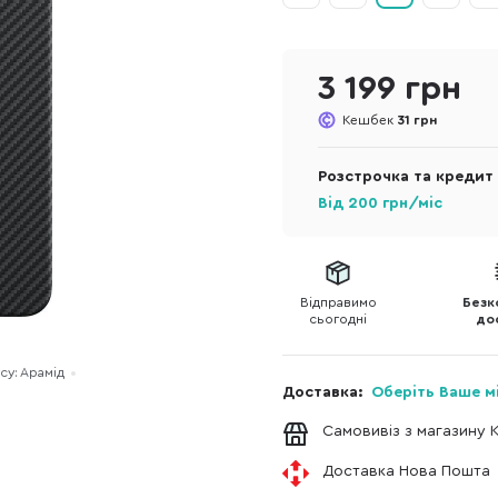
3 199 грн
Кешбек
31 грн
Розстрочка та кредит
Від
200
грн/міс
Відправимо
Безк
сьогодні
до
су: Арамід
Доставка:
Оберіть Ваше м
Самовивіз з магазину 
Доставка Нова Пошта