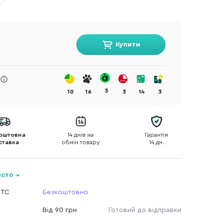
Купити
3
10
16
3
14
3
оштовна
14 днів на
Гарантія
ставка
обмін товару
14 дн.
істо
КТС
Безкоштовно
Від 90 грн
Готовий до відправки