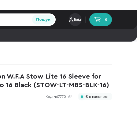
Пошук
Вхід
0
n W.F.A Stow Lite 16 Sleeve for
o 16 Black (STOW-LT-MBS-BLK-16)
Код:
467770
Є в наявності