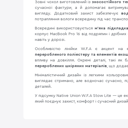
Зовні чохол виготовлений із
зносостійкого т
сучасної фактури, а й допомагає витримув
вигляду. Додатковий захист забезпечує
во
потрапляння вологи всередину під час трансп
Всередині використовується
м’яка підкладк
корпус MacBook Pro 16 від подряпин і дрібних
навіть у дорозі.
Особливістю лінійки W.F.A є акцент на е
переробленого поліестеру та елементів еко
впливу на довкілля. Окремі деталі, такі як 
перероблених шкіряних матеріалів
, що дода
Мінімалістичний дизайн із легкими кольоро
виглядає стримано, але водночас сучасно, п
деталей.
У підсумку Native Union W.F.A Stow Lite — це ек
який поєднує захист, комфорт і сучасний диза