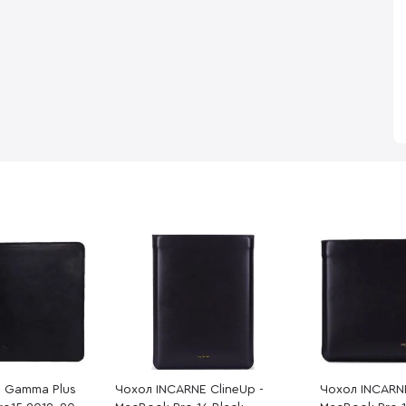
E Gamma Plus
Чохол INCARNE ClineUp -
Чохол INCARNE