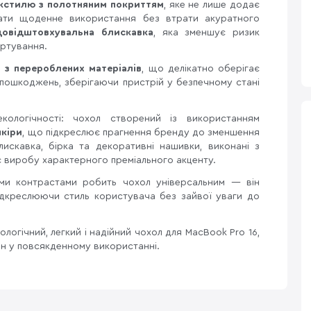
екстилю з полотняним покриттям
, яке не лише додає
ати щоденне використання без втрати акуратного
довідштовхувальна блискавка
, яка зменшує ризик
ортування.
а з перероблених матеріалів
, що делікатно оберігає
 пошкоджень, зберігаючи пристрій у безпечному стані
кологічності: чохол створений із використанням
шкіри
, що підкреслює прагнення бренду до зменшення
блискавка, бірка та декоративні нашивки, виконані з
є виробу характерного преміального акценту.
вими контрастами робить чохол універсальним — він
ідкреслюючи стиль користувача без зайвої уваги до
ологічний, легкий і надійний чохол для MacBook Pro 16,
йн у повсякденному використанні.