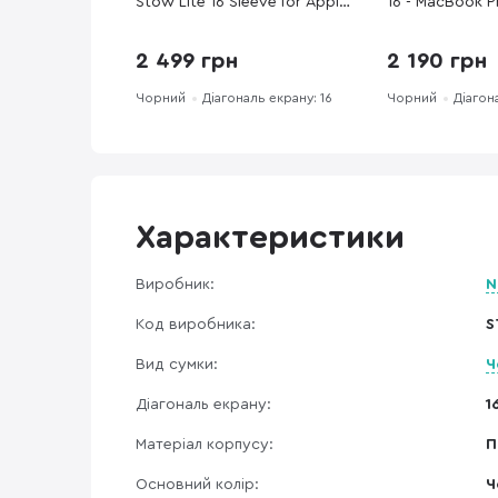
Stow Lite 16 Sleeve for Apple
16 - MacBook P
Macbook Pro 16 Black
/ Pro16 2019-2
(STOW-LT-MBS-BLK-16)
2 499 грн
2 190 грн
Чорний
Діагональ екрану: 16
Чорний
Діагон
Характеристики
Виробник:
N
Код виробника:
S
Вид сумки:
Ч
Діагональ екрану:
1
Матеріал корпусу:
П
Основний колір:
Ч