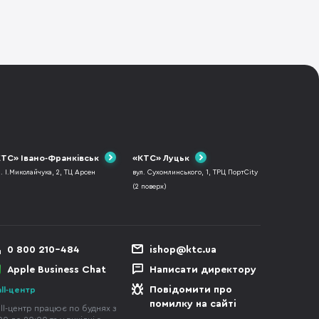
ТС» Івано-Франківськ
«КТС» Луцьк
л. І.Миколайчука, 2, ТЦ Арсен
вул. Сухомлинського, 1, ТРЦ ПортCity
(2 поверх)
0 800 210-484
ishop@ktc.ua
Apple Business Chat
Написати директору
Повідомити про
ll-центр
помилку на сайті
ll-центр працює по буднях з