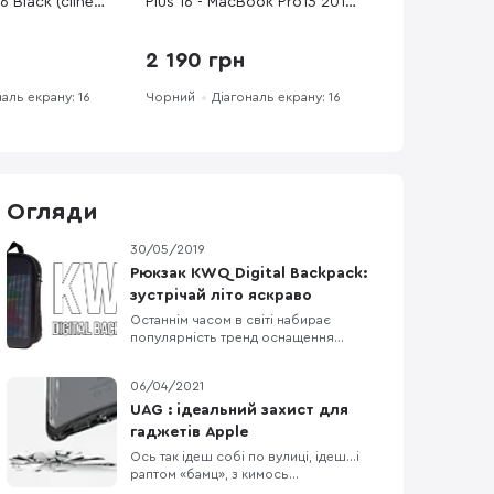
 Black (cline-
Plus 16 - MacBook Pro15 2012-
2015 / Pro16 2019-2024 Black
2 190 грн
наль екрану: 16
Чорний
Діагональ екрану: 16
Огляди
30/05/2019
Рюкзак KWQ Digital Backpack:
зустрічай літо яскраво
Останнім часом в світі набирає
популярність тренд оснащення
різноманітних речей екранами. В
мережі з'явилися фотографії
06/04/2021
брендової сумки Louis Vuitton з
вбудованими OLED-дисплеями, а на
UAG : ідеальний захист для
виставці MWC 2019 був представлений
гаджетів Apple
“смартфон” Nubia Alpha, який може
Ось так ідеш собі по вулиці, ідеш…і
одягатися на руку. Із впевненістю
раптом «бамц», з кимось
можу ска
зіштовхнувся, а гаджет з рук випав — і