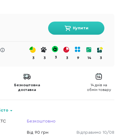
Купити
3
3
3
3
9
14
3
Безкоштовна
14 днів на
доставка
обмін товару
істо
КТС
Безкоштовно
Від 90 грн
Відправимо 10/08