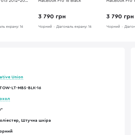
ro15 2012-2015
MacBook Pro 16 Black
MacBook Pro 16
024 Black
black-pro-16)
3 790 грн
3 790 грн
аль екрану: 16
Чорний
Діагональ екрану: 16
Чорний
Діаго
ative Union
TOW-LT-MBS-BLK-16
охол
6"
оліестер, Штучна шкіра
орний