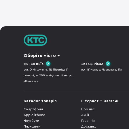
Оберіть місто
«КТС» Київ
«КТС» Рівне
вул. О.Мишуги, 4, ТЦ Піраміда (1
вул. В`ячеслава Чорновола, 17а
поверх), за 200 м від станції метро
«Позняки».
Каталог товарів
Інтернет - магазин
Смартфони
Про нас
Apple iPhone
Акції
Ноутбуки
Гарантія
Планшети
Доставка