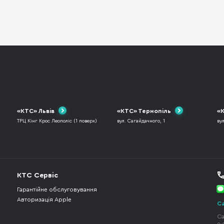
«КТС» Львів
«КТС» Тернопіль
«К
ТРЦ Кінг Крос Леополіс (1 поверх)
вул. Сагайдачного, 1
ву
КТС Сервіс
Гарантійне обслуговування
Авторизація Apple
Ca
Ca