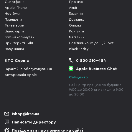
Смартфони
Про нас
Apple iPhone
Акції
Ноутбуки
Гарантія
Планшети
Доставка
Телевізори
Оплата
Відеокарти
Контакти
SSD-накопичувачі
Магазини
Принтери та БФП
Політика конфіденційності
Навушники
Black Friday
КТС Сервіс
0 800 210-484
Apple Business Chat
Гарантійне обслуговування
Авторизація Apple
Call-центр
Call-центр працює по буднях з
9:00 до 20:00 та у вихідні з 9:00
до 20:00
ishop@ktc.ua
Написати директору
Повідомити про помилку на сайті