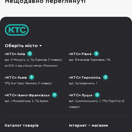
Нещодавно переглянуті
зарекомендувала як виробник якісних,
довговічних та красивих аксесуарів до iPhone
— це AMAZINGthing. В них
Оберіть місто
«КТС» Київ
«КТС» Рівне
вул. О.Мишуги, 4, ТЦ Піраміда (1 поверх),
вул. В`ячеслава Чорновола, 17а
за 200 м від станції метро «Позняки».
«КТС» Львів
«КТС» Тернопіль
ТРЦ Кінг Крос Леополіс (1 поверх)
вул. Сагайдачного, 1
«КТС» Івано-Франківськ
«КТС» Луцьк
вул. І.Миколайчука, 2, ТЦ Арсен
вул. Сухомлинського, 1, ТРЦ ПортCity (2
поверх)
Каталог товарів
Інтернет - магазин