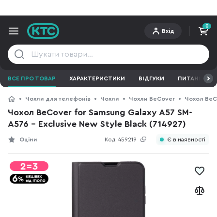
0
Вхід
ВСЕ ПРО ТОВАР
ХАРАКТЕРИСТИКИ
ВІДГУКИ
ПИТАННЯ ТА 
Чохли для телефонів
Чохли
Чохли BeCover
Чохол BeCo
Чохол BeCover for Samsung Galaxy A57 SM-
A576 - Exclusive New Style Black (714927)
Оціни
Код:
459219
Є в наявності