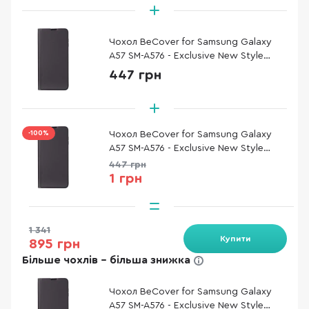
Чохол BeCover for Samsung Galaxy
A57 SM-A576 - Exclusive New Style
Black (714927)
447 грн
-100%
Чохол BeCover for Samsung Galaxy
A57 SM-A576 - Exclusive New Style
Black (714927)
447 грн
1 грн
1 341
Купити
895 грн
Більше чохлів - більша знижка
Чохол BeCover for Samsung Galaxy
A57 SM-A576 - Exclusive New Style