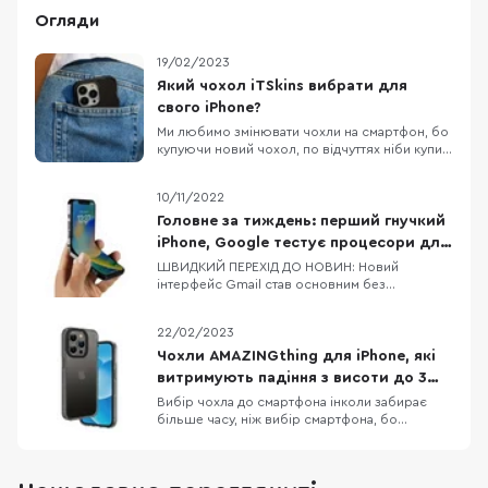
Огляди
19/02/2023
Який чохол iTSkins вибрати для
свого iPhone?
Ми любимо змінювати чохли на смартфон, бо
купуючи новий чохол, по відчуттях ніби купив
новий смартфон. Власникам iPhone,
пощастило більше, бо вибір чохлів до Apple
10/11/2022
неймовірно різноманітний. Дивитися картинки
чохлів на сайті звісно приємно, але краще
Головне за тиждень: перший гнучкий
подивитись на них вживу, тому сьогодні
iPhone, Google тестує процесори для
потестимо к
Pixel 8/8 Pro, флагманський процесор
ШВИДКИЙ ПЕРЕХІД ДО НОВИН: Новий
інтерфейс Gmail став основним без
від MediaTek
можливості зміни на попередній Dimensity
9200 — новий процесор від MediaTek Google
22/02/2023
тестує процесори для Pixel 8 та Pixel 8 Pro
Офіційні верифіковані акаунти в Twitter
Чохли AMAZINGthing для iPhone, які
отримають відмітку Official Apple планує
витримують падіння з висоти до 3
скоротити фразу «Hi
метрів
Вибір чохла до смартфона інколи забирає
більше часу, ніж вибір смартфона, бо
різноманітність кейсів просто зашкалює,
особливо якщо говорити про чохли до
iPhone. Одна з компаній, яка давно себе