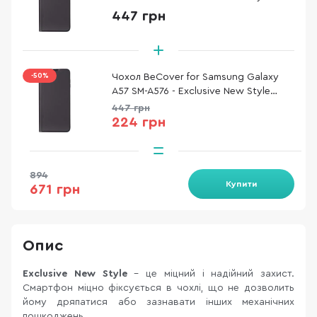
Black (714927)
447 грн
-50%
Чохол BeCover for Samsung Galaxy
A57 SM-A576 - Exclusive New Style
Black (714927)
447 грн
224 грн
894
Купити
671 грн
Опис
Exclusive New Style
- це міцний і надійний захист.
Смартфон міцно фіксується в чохлі, що не дозволить
йому дряпатися або зазнавати інших механічних
пошкоджень.