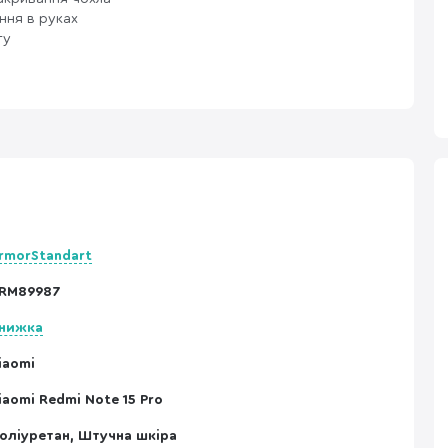
ння в руках
ту
rmorStandart
RM89987
нижка
iaomi
iaomi Redmi Note 15 Pro
оліуретан, Штучна шкіра