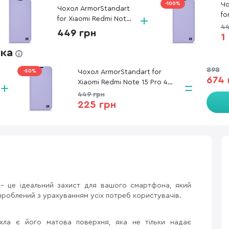
-100%
Чо
Чохол ArmorStandart
fo
for Xiaomi Redmi Note
15
44
15 Pro 4G - OneFold
449 грн
Ca
1
Case Lavender
(A
(ARM89987)
жка
898
-50%
Чохол ArmorStandart for
674 
Xiaomi Redmi Note 15 Pro 4G
- OneFold Case Lavender
449 грн
(ARM89987)
225 грн
- це ідеальний захист для вашого смартфона, який
розроблений з урахуванням усіх потреб користувачів.
ла є його матова поверхня, яка не тільки надає