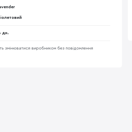
avender
іолетовий
4 дн.
уть змінюватися виробником без повідомлення