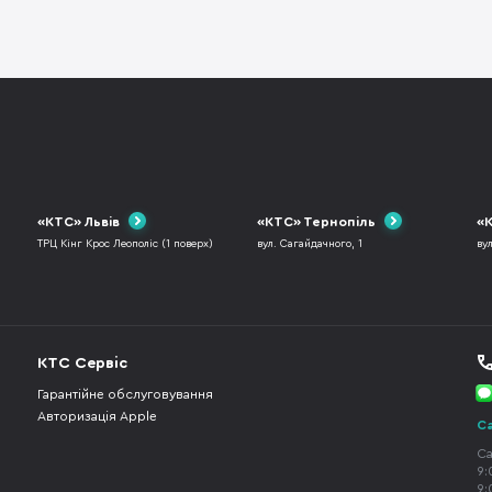
«КТС» Львів
«КТС» Тернопіль
«К
ТРЦ Кінг Крос Леополіс (1 поверх)
вул. Сагайдачного, 1
ву
КТС Сервіс
Гарантійне обслуговування
Авторизація Apple
Ca
Ca
9:
9: