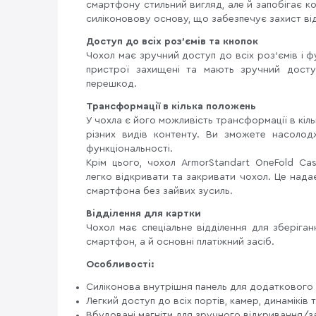
смартфону стильний вигляд, але й запобігає к
силіконовову основу, що забезпечує захист ві
Доступ до всіх роз'ємів та кнопок
Чохол має зручний доступ до всіх роз'ємів і 
пристрої захищені та мають зручний дост
перешкод.
Трансформації в кілька положень
У чохла є його можливість трансформації в кі
різних видів контенту. Ви зможете насолод
функціональності.
Крім цього, чохол ArmorStandart OneFold C
легко відкривати та закривати чохол. Це на
смартфона без зайвих зусиль.
Відділення для картки
Чохол має спеціальне відділення для зберіга
смартфон, а й основні платіжний засіб.
Особливості:
Силіконова внутрішня панель для додаткового
Легкий доступ до всіх портів, камер, динаміків
Вбудовані магніти для зручного відкривання/з