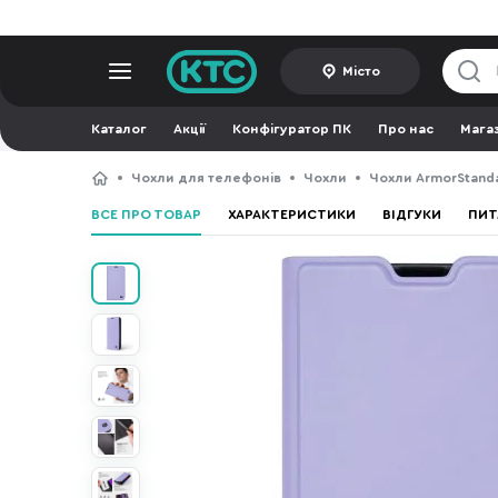
Місто
Каталог
Акції
Конфігуратор ПК
Про нас
Мага
Чохли для телефонів
Чохли
Чохли ArmorStand
ВСЕ ПРО ТОВАР
ХАРАКТЕРИСТИКИ
ВІДГУКИ
ПИТ