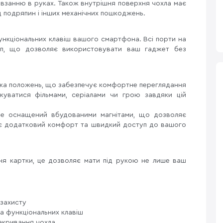
овзанню в руках. Також внутрішня поверхня чохла має
д подряпин і інших механічних пошкоджень.
функціональних клавіш вашого смартфона. Всі порти на
уп, що дозволяє використовувати ваш гаджет без
лька положень, що забезпечує комфортне переглядання
жуватися фільмами, серіалами чи грою завдяки цій
ase оснащений вбудованими магнітами, що дозволяє
дає додатковий комфорт та швидкий доступ до вашого
ння картки, це дозволяє мати під рукою не лише ваш
 захисту
 та функціональних клавіш
акривання чохла