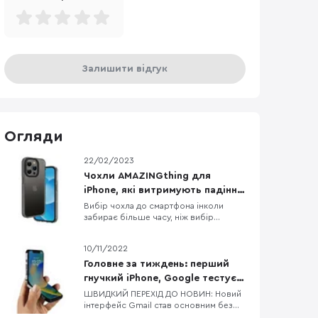
Залишити відгук
Огляди
22/02/2023
Чохли AMAZINGthing для
iPhone, які витримують падіння
з висоти до 3 метрів
Вибір чохла до смартфона інколи
забирає більше часу, ніж вибір
смартфона, бо різноманітність кейсів
просто зашкалює, особливо якщо
10/11/2022
говорити про чохли до iPhone. Одна з
компаній, яка давно себе
Головне за тиждень: перший
зарекомендувала як виробник якісних,
гнучкий iPhone, Google тестує
довговічних та красивих аксесуарів до
процесори для Pixel 8/8 Pro,
ШВИДКИЙ ПЕРЕХІД ДО НОВИН: Новий
iPhone — це AMAZINGthing. В них
інтерфейс Gmail став основним без
флагманський процесор від
можливості зміни на попередній