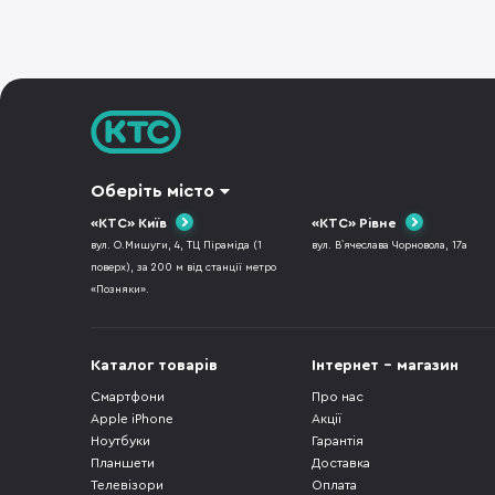
Оберіть місто
«КТС» Київ
«КТС» Рівне
вул. О.Мишуги, 4, ТЦ Піраміда (1
вул. В`ячеслава Чорновола, 17а
поверх), за 200 м від станції метро
«Позняки».
Каталог товарів
Інтернет - магазин
Смартфони
Про нас
Apple iPhone
Акції
Ноутбуки
Гарантія
Планшети
Доставка
Телевізори
Оплата