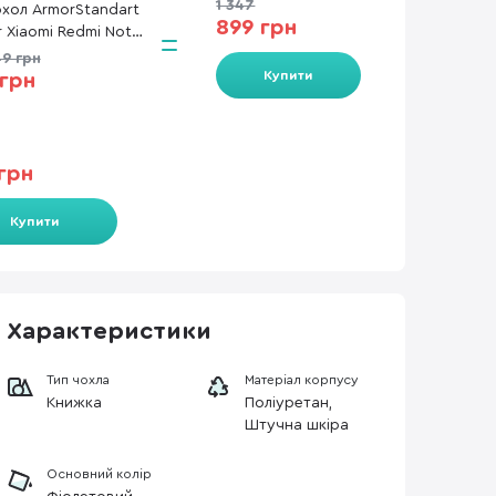
1 347
хол ArmorStandart
899 грн
r Xiaomi Redmi Note
 Pro 4G - OneFold
9 грн
se Lavender
Купити
 грн
RM89987)
грн
Купити
Характеристики
Тип чохла
Матеріал корпусу
Книжка
Поліуретан,
Штучна шкіра
Основний колір