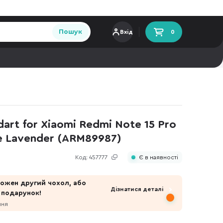
Пошук
Вхід
0
art for Xiaomi Redmi Note 15 Pro
e Lavender (ARM89987)
Код:
457777
Є в наявності
 кожен другий чохол, або
Дізнатися деталі
 подарунок!
пня