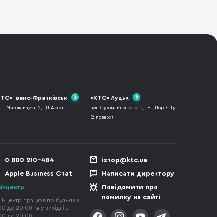
ТС» Івано-Франківськ
«КТС» Луцьк
л. І.Миколайчука, 2, ТЦ Арсен
вул. Сухомлинського, 1, ТРЦ ПортCity
(2 поверх)
0 800 210-484
ishop@ktc.ua
Apple Business Chat
Написати директору
Повідомити про
ll-центр
помилку на сайті
ll-центр працює по буднях з
00 до 20:00 та у вихідні з
00 до 20:00