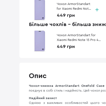
Чохол ArmorStandart
for Xiaomi Redmi Note
15 Pro 4G - OneFold
449 грн
Case Lavender
(ARM89987)
Більше чохлів - більша зни
Чохол ArmorStandart for
Xiaomi Redmi Note 15 Pro 4G
- OneFold Case Lavender
449 грн
(ARM89987)
Опис
Чохол-книжка ArmorStandart OneFold Case
поєднує в собі стиль і надійність. Цей чохол 
Надійний захист
Однією з важливих особливостей цього чох