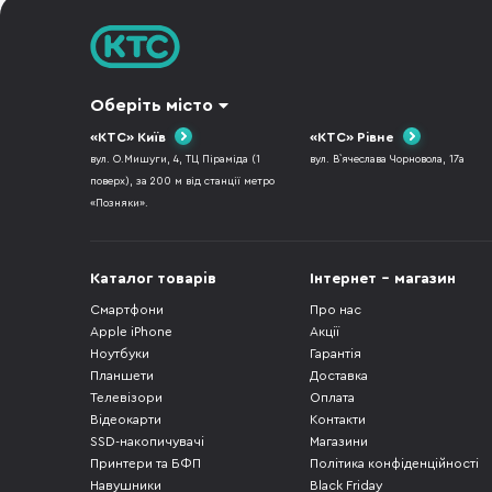
Оберіть місто
«КТС» Київ
«КТС» Рівне
вул. О.Мишуги, 4, ТЦ Піраміда (1
вул. В`ячеслава Чорновола, 17а
поверх), за 200 м від станції метро
«Позняки».
Каталог товарів
Інтернет - магазин
Смартфони
Про нас
Apple iPhone
Акції
Ноутбуки
Гарантія
Планшети
Доставка
Телевізори
Оплата
Відеокарти
Контакти
SSD-накопичувачі
Магазини
Принтери та БФП
Політика конфіденційності
Навушники
Black Friday