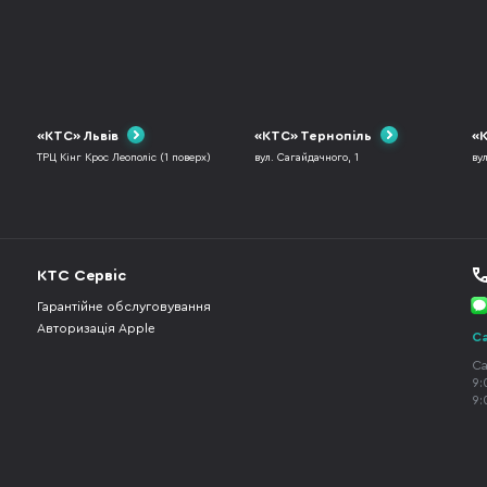
«КТС» Львів
«КТС» Тернопіль
«К
ТРЦ Кінг Крос Леополіс (1 поверх)
вул. Сагайдачного, 1
ву
КТС Сервіс
Гарантійне обслуговування
Авторизація Apple
Ca
Ca
9:
9: