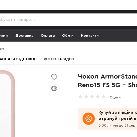
зини
Доставка
Оплата
Обмін
Контакти
art
АННЯ ТА ВІДПОВІДІ
ФОТО ТА ВІДЕО
Чохол ArmorStand
Reno15 FS 5G - S
Оціни
Купуй за півціни
отримуй третій в
З 30 липня до 31 сер