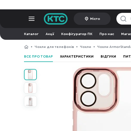
Місто
Каталог
Акції
Конфігуратор ПК
Про нас
Мага
Чохли для телефонів
Чохли
Чохли ArmorStand
ВСЕ ПРО ТОВАР
ХАРАКТЕРИСТИКИ
ВІДГУКИ
ПИТ