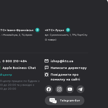
ТС» Івано-Франківськ
«КТС» Луцьк
л. І.Миколайчука, 2, ТЦ Арсен
вул. Сухомлинського, 1, ТРЦ ПортCity
(2 поверх)
0 800 210-484
ishop@ktc.ua
Apple Business Chat
Написати директору
Повідомити про
ll-центр
помилку на сайті
ll-центр працює по буднях з
00 до 20:00 та у вихідні з
00 до 20:00
Telegram-бот