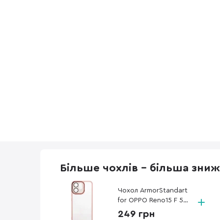
Більше чохлів - більша зни
Чохол ArmorStandart
for OPPO Reno15 F 5G
/ Reno15 FS 5G -
249 грн