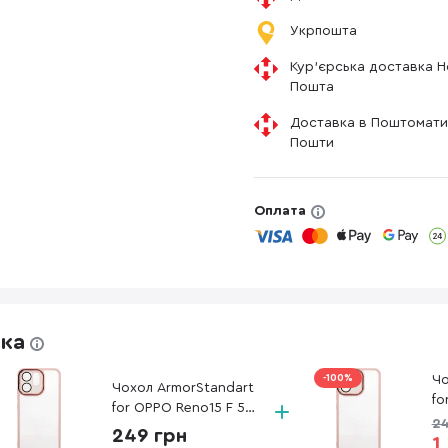
Укрпошта
Кур'єрська доставка 
Пошта
Доставка в Поштомати
Пошти
Оплата
жка
-100%
Чо
Чохол ArmorStandart
fo
for OPPO Reno15 F 5G
/ 
24
/ Reno15 FS 5G -
249 грн
Sh
1