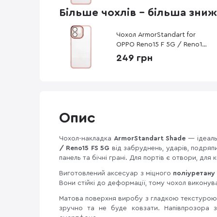
Shade Pink (ARM90418)
Більше чохлів - більша зни
Чохол ArmorStandart for
OPPO Reno15 F 5G / Reno15
FS 5G - Shade Pink
249 грн
(ARM90418)
Опис
Чохол-накладка
ArmorStandart Shade
— ідеал
/ Reno15 FS 5G
від забруднень, ударів, подряп
панель та бічні грані. Для портів є отвори, для
Виготовлений аксесуар з міцного
поліуретану
Вони стійкі до деформації, тому чохол виконува
Матова поверхня виробу з гладкою текстурою 
зручно та не буде ковзати. Напівпрозора 