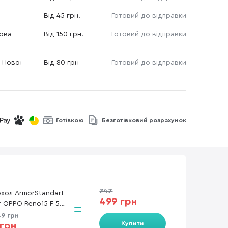
Від 45 грн.
Готовий до відправки
Нова
Від 150 грн.
Готовий до відправки
 Нової
Від 80 грн
Готовий до відправки
Готівкою
Безготівковий розрахунок
747
хол ArmorStandart
499 грн
r OPPO Reno15 F 5G
Reno15 FS 5G -
9 грн
ade Pink (ARM90418)
Купити
 грн