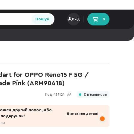
Пошук
Вхід
0
art for OPPO Reno15 F 5G /
hade Pink (ARM90418)
Код:
459124
Є в наявності
 кожен другий чохол, або
Дізнатися деталі
 подарунок!
пня