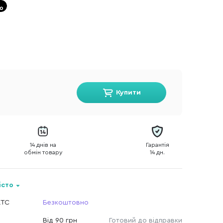
Купити
14 днів на
Гарантія
обмін товару
14 дн.
істо
КТС
Безкоштовно
Від 90 грн
Готовий до відправки