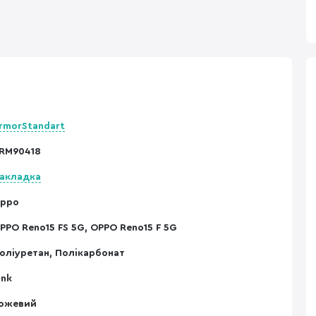
rmorStandart
RM90418
акладка
ppo
PPO Reno15 FS 5G, OPPO Reno15 F 5G
оліуретан, Полікарбонат
ink
ожевий