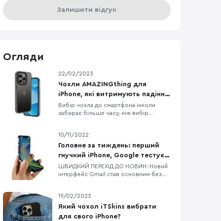
Залишити відгук
Огляди
22/02/2023
Чохли AMAZINGthing для
iPhone, які витримують падіння
з висоти до 3 метрів
Вибір чохла до смартфона інколи
забирає більше часу, ніж вибір
смартфона, бо різноманітність кейсів
просто зашкалює, особливо якщо
10/11/2022
говорити про чохли до iPhone. Одна з
компаній, яка давно себе
Головне за тиждень: перший
зарекомендувала як виробник якісних,
гнучкий iPhone, Google тестує
довговічних та красивих аксесуарів до
процесори для Pixel 8/8 Pro,
ШВИДКИЙ ПЕРЕХІД ДО НОВИН: Новий
iPhone — це AMAZINGthing. В них
інтерфейс Gmail став основним без
флагманський процесор від
можливості зміни на попередній
MediaTek
Dimensity 9200 — новий процесор від
19/02/2023
MediaTek Google тестує процесори
для Pixel 8 та Pixel 8 Pro Офіційні
Який чохол iTSkins вибрати
верифіковані акаунти в Twitter
для свого iPhone?