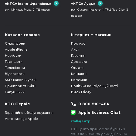
«КТС» Івано-Франківськ
«КТС» Луцьк
вул. І.Миколайчука, 2, ТЦ Арсен
вул. Сухомлинського, 1, ТРЦ ПортCity (2
поверх)
Каталог товарів
Інтернет - магазин
Смартфони
Про нас
Apple iPhone
Акції
Ноутбуки
Гарантія
Планшети
Доставка
Телевізори
Оплата
Відеокарти
Контакти
SSD-накопичувачі
Магазини
Принтери та БФП
Політика конфіденційності
Навушники
Black Friday
КТС Сервіс
0 800 210-484
Apple Business Chat
Гарантійне обслуговування
Авторизація Apple
Call-центр
Call-центр працює по буднях з
9:00 до 20:00 та у вихідні з 9:00