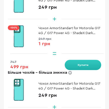
4G / G17 Power 4G - ShadeX Dark
Green (ARM91312)
249 грн
-100%
Чохол ArmorStandart for Motorola G17
4G / G17 Power 4G - ShadeX Dark
Green (ARM91312)
249 грн
1 грн
747
Купити
499 грн
Більше чохлів - більша знижка
Чохол ArmorStandart for Motorola G17
4G / G17 Power 4G - ShadeX Dark
Green (ARM91312)
249 грн