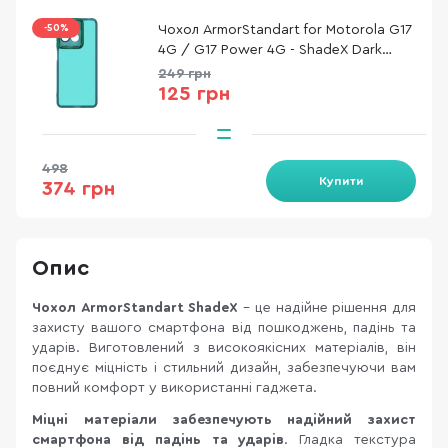
-50%
Чохол ArmorStandart for Motorola G17
4G / G17 Power 4G - ShadeX Dark
Green (ARM91312)
249 грн
125 грн
498
Купити
374 грн
Опис
Чохол ArmorStandart ShadeX
- це надійне рішення для
захисту вашого смартфона від пошкоджень, падінь та
ударів. Виготовлений з високоякісних матеріалів, він
поєднує міцність і стильний дизайн, забезпечуючи вам
повний комфорт у використанні гаджета.
Міцні матеріали забезпечують надійний захист
смартфона від падінь та ударів
. Гладка текстура