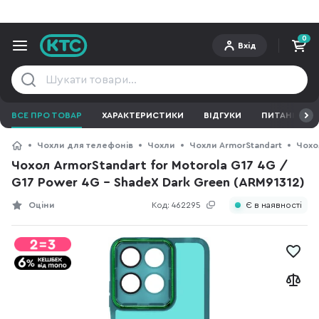
0
Вхід
ВСЕ ПРО ТОВАР
ХАРАКТЕРИСТИКИ
ВІДГУКИ
ПИТАННЯ ТА 
Чохли для телефонів
Чохли
Чохли ArmorStandart
Чохо
Чохол ArmorStandart for Motorola G17 4G /
G17 Power 4G - ShadeX Dark Green (ARM91312)
Оціни
Код:
462295
Є в наявності