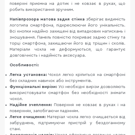
поверхні приємна на дотик і не ковзає в руках, що
робить використання зручним.
Напівпрозора матова задня стінка
зберігає видимість
логотипа смартфона, підкреслюючи його унікальність.
Всі кнопки надійно захищені від випадкових натискань і
зношування. Панель повністю покриває задню стінку та
торці смартфона, захищаючи його від тріщин і сколів.
Матеріали чохла не деформуються, що гарантує
довговічність і надійність аксесуара.
Особливості:
Легка установка:
Чохол легко кріпиться на смартфоні
без складних навичок або інструментів.
Функціональні вирізи:
Усі необхідні вирізи дозволяють
використовувати смартфон без необхідності знімати
чохол.
Надійне зчеплення:
Поверхня не ковзає в руках і на
поверхнях, запобігаючи падінням.
Легке очищення:
Матеріал чохла легко очищається від
забруднень, підтримуючи пристрій у бездоганному
стані.