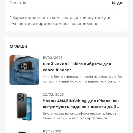
Гарантія:
14 дн.
* Характеристики та комплектація товару можуть
змінюватися виробником без повідомлення
Огляди
19/02/2023
Який чохол iTSkins вибрати для
свого iPhone?
Ми любимо змінювати чохли на смартфон, бо
купуючи новий чохол, по відчуттях ніби купив
новий смартфон. Власникам iPhone,
пощастило більше, бо вибір чохлів до Apple
22/02/2023
неймовірно різноманітний. Дивитися картинки
чохлів на сайті звісно приємно, але краще
Чохли AMAZINGthing для iPhone, які
подивитись на них вживу, тому сьогодні
витримують падіння з висоти до 3
потестимо к
метрів
Вибір чохла до смартфона інколи забирає
більше часу, ніж вибір смартфона, бо
різноманітність кейсів просто зашкалює,
особливо якщо говорити про чохли до
10/11/2022
iPhone. Одна з компаній, яка давно себе