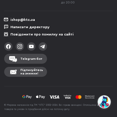
до 20:00
ishop@ktc.ua
Написати директору
Повідомити про помилку на сайті
Telegram-бот
Підписуйтесь
на знижки!
© Мережа магазинів під ТМ "КТС" 2002-2026. Всі права захищені. Оголошена вартість
товарів та умови їх придбання дійсні на поточну дату.