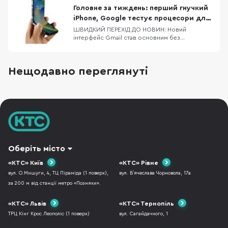
зарекомендувала як виробник якісних,
Головне за тиждень: перший гнучкий
довговічних та красивих аксесуарів до iPhone
iPhone, Google тестує процесори для
— це AMAZINGthing. В них
Pixel 8/8 Pro, флагманський процесор
ШВИДКИЙ ПЕРЕХІД ДО НОВИН: Новий
інтерфейс Gmail став основним без
від MediaTek
можливості зміни на попередній Dimensity
9200 — новий процесор від MediaTek Google
тестує процесори для Pixel 8 та Pixel 8 Pro
Нещодавно переглянуті
Офіційні верифіковані акаунти в Twitter
отримають відмітку Official Apple планує
скоротити фразу «Hi
Оберіть місто
«КТС» Київ
«КТС» Рівне
вул. О.Мишуги, 4, ТЦ Піраміда (1 поверх),
вул. В`ячеслава Чорновола, 17а
за 200 м від станції метро «Позняки».
«КТС» Львів
«КТС» Тернопіль
ТРЦ Кінг Крос Леополіс (1 поверх)
вул. Сагайдачного, 1