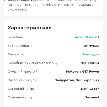
Амортизація ударів:
Чохол ефективно поглинає удари
під час падіння, мінімізуючи ризик пошкодження
смартфона.
Характеристики
Виробник:
ArmorStandart
Код виробника:
ARM91312
Тип чохла:
Накладка
Виробник сумісного телефону:
MOTOROLA
Сумісний пристрій:
Motorola G17 Power
Матеріал корпусу:
Поліуретан, Полікарбонат
Основний колір:
Dark Green
Основний колір:
Зелений