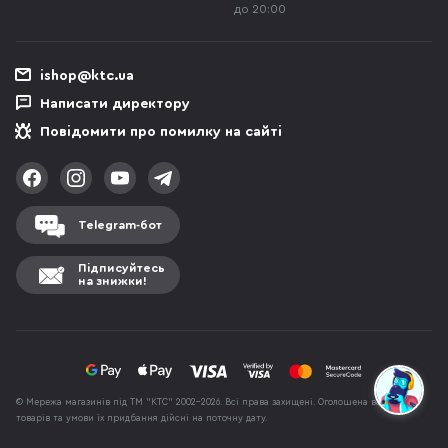
до 20:00
ishop@ktc.ua
Написати директору
Повідомити про помилку на сайті
Telegram-бот
Підписуйтесь
на знижки!
© Мережа магазинів під ТМ "КТС" 2002-2026. Всі права захищені. Оголошена вартість
товарів та умови їх придбання дійсні на поточну дату.