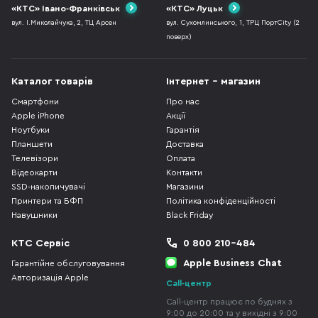
«КТС» Івано-Франківськ
«КТС» Луцьк
вул. І.Миколайчука, 2, ТЦ Арсен
вул. Сухомлинського, 1, ТРЦ ПортCity (2
поверх)
Каталог товарів
Інтернет - магазин
Смартфони
Про нас
Apple iPhone
Акції
Ноутбуки
Гарантія
Планшети
Доставка
Телевізори
Оплата
Відеокарти
Контакти
SSD-накопичувачі
Магазини
Принтери та БФП
Політика конфіденційності
Навушники
Black Friday
КТС Сервіс
0 800 210-484
Apple Business Chat
Гарантійне обслуговування
Авторизація Apple
Call-центр
Call-центр працює по буднях з
9:00 до 20:00 та у вихідні з 9:00