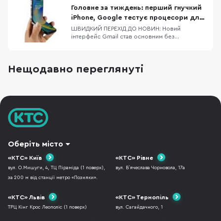
чохлів на сайті звісно приємно, але краще
Головне за тиждень: перший гнучкий
подивитись на них вживу, тому сьогодні
iPhone, Google тестує процесори для
потестимо к
Pixel 8/8 Pro, флагманський процесор
ШВИДКИЙ ПЕРЕХІД ДО НОВИН: Новий
інтерфейс Gmail став основним без
від MediaTek
можливості зміни на попередній Dimensity
9200 — новий процесор від MediaTek Google
тестує процесори для Pixel 8 та Pixel 8 Pro
Нещодавно переглянуті
Офіційні верифіковані акаунти в Twitter
отримають відмітку Official Apple планує
скоротити фразу «Hi
Оберіть місто
«КТС» Київ
«КТС» Рівне
вул. О.Мишуги, 4, ТЦ Піраміда (1 поверх),
вул. В`ячеслава Чорновола, 17а
за 200 м від станції метро «Позняки».
«КТС» Львів
«КТС» Тернопіль
ТРЦ Кінг Крос Леополіс (1 поверх)
вул. Сагайдачного, 1