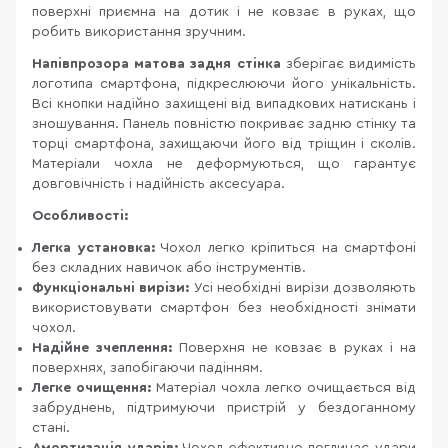
поверхні приємна на дотик і не ковзає в руках, що
робить використання зручним.
Напівпрозора матова задня стінка
зберігає видимість
логотипа смартфона, підкреслюючи його унікальність.
Всі кнопки надійно захищені від випадкових натискань і
зношування. Панель повністю покриває задню стінку та
торці смартфона, захищаючи його від тріщин і сколів.
Матеріали чохла не деформуються, що гарантує
довговічність і надійність аксесуара.
Особливості:
Легка установка:
Чохол легко кріпиться на смартфоні
без складних навичок або інструментів.
Функціональні вирізи:
Усі необхідні вирізи дозволяють
використовувати смартфон без необхідності знімати
чохол.
Надійне зчеплення:
Поверхня не ковзає в руках і на
поверхнях, запобігаючи падінням.
Легке очищення:
Матеріал чохла легко очищається від
забруднень, підтримуючи пристрій у бездоганному
стані.