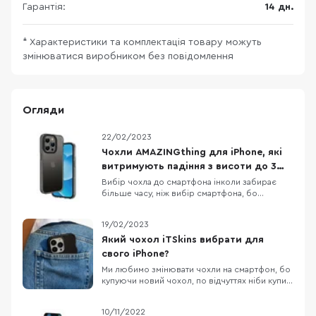
Гарантія:
14 дн.
* Характеристики та комплектація товару можуть
змінюватися виробником без повідомлення
Огляди
22/02/2023
Чохли AMAZINGthing для iPhone, які
витримують падіння з висоти до 3
метрів
Вибір чохла до смартфона інколи забирає
більше часу, ніж вибір смартфона, бо
різноманітність кейсів просто зашкалює,
особливо якщо говорити про чохли до
19/02/2023
iPhone. Одна з компаній, яка давно себе
зарекомендувала як виробник якісних,
Який чохол iTSkins вибрати для
довговічних та красивих аксесуарів до iPhone
свого iPhone?
— це AMAZINGthing. В них
Ми любимо змінювати чохли на смартфон, бо
купуючи новий чохол, по відчуттях ніби купив
новий смартфон. Власникам iPhone,
пощастило більше, бо вибір чохлів до Apple
10/11/2022
неймовірно різноманітний. Дивитися картинки