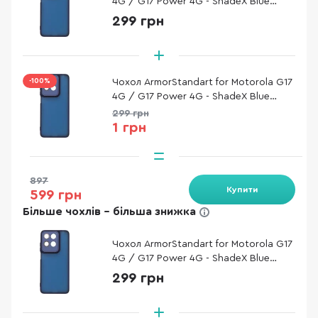
4G / G17 Power 4G - ShadeX Blue
(ARM91315)
299 грн
-100%
Чохол ArmorStandart for Motorola G17
4G / G17 Power 4G - ShadeX Blue
(ARM91315)
299 грн
1 грн
897
Купити
599 грн
Більше чохлів - більша знижка
Чохол ArmorStandart for Motorola G17
4G / G17 Power 4G - ShadeX Blue
(ARM91315)
299 грн