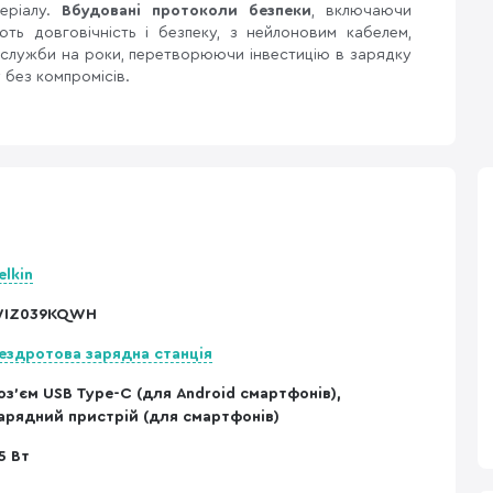
еріалу.
Вбудовані протоколи безпеки
, включаючи
ть довговічність і безпеку, з нейлоновим кабелем,
н служби на роки, перетворюючи інвестицію в зарядку
 без компромісів.
elkin
IZ039KQWH
ездротова зарядна станція
оз'єм USB Type-C (для Android смартфонів),
арядний пристрій (для смартфонів)
5 Вт