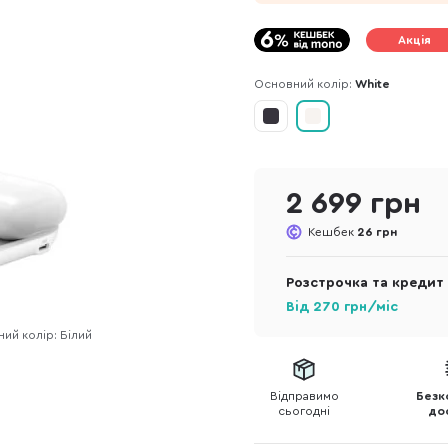
Акція
Основний колір:
White
2 699 грн
Кешбек
26 грн
Розстрочка та кредит
Від
270
грн/міс
ий колір: Білий
Відправимо
Безк
сьогодні
до