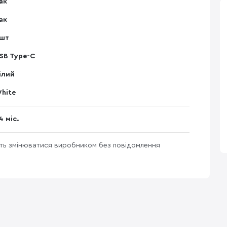
ак
ак
 шт
SB Type-C
ілий
hite
4 міс.
уть змінюватися виробником без повідомлення