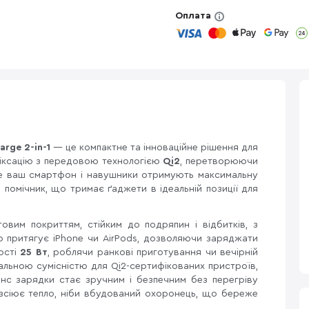
Оплата
arge 2-in-1
— це компактне та інноваційне рішення для
іксацію з передовою технологією
Qi2
, перетворюючи
де ваш смартфон і навушники отримують максимальну
 помічник, що тримає ґаджети в ідеальній позиції для
овим покриттям, стійким до подряпин і відбитків, з
 притягує iPhone чи AirPods, дозволяючи заряджати
ості
25 Вт
, роблячи ранкові приготування чи вечірній
альною сумісністю для Qi2-сертифікованих пристроїв,
нс зарядки стає зручним і безпечним без перегріву
зсіює тепло, ніби вбудований охоронець, що береже