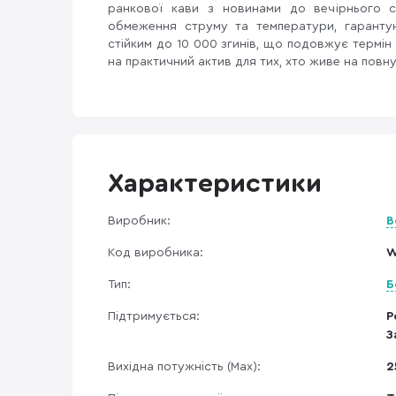
ранкової кави з новинами до вечірнього с
обмеження струму та температури, гарантую
стійким до 10 000 згинів, що подовжує термі
на практичний актив для тих, хто живе на повну
Характеристики
Виробник:
B
Код виробника:
W
Тип:
Б
Підтримується:
Р
З
Вихідна потужність (Max):
2