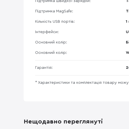
Підтримка швидкої зарядки:
Т
Підтримка MagSafe:
Т
Кількість USB портів:
1
Інтерфейси:
U
Основний колір:
Б
Основний колір:
W
Гарантія:
2
* Характеристики та комплектація товару мож
Нещодавно переглянуті