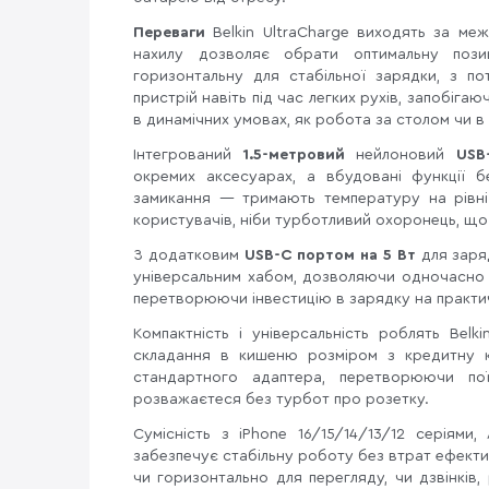
Переваги
Belkin UltraCharge виходять за меж
нахилу дозволяє обрати оптимальну поз
горизонтальну для стабільної зарядки, з п
пристрій навіть під час легких рухів, запобіг
в динамічних умовах, як робота за столом чи в
Інтегрований
1.5-метровий
нейлоновий
USB-
окремих аксесуарах, а вбудовані функції 
замикання — тримають температуру на рівні
користувачів, ніби турботливий охоронець, що 
З додатковим
USB-C портом на 5 Вт
для заря
універсальним хабом, дозволяючи одночасно
перетворюючи інвестицію в зарядку на практичн
Компактність і універсальність роблять Belk
складання в кишеню розміром з кредитну к
стандартного адаптера, перетворюючи по
розважаєтеся без турбот про розетку.
Сумісність з iPhone 16/15/14/13/12 серіями
забезпечує стабільну роботу без втрат ефекти
чи горизонтально для перегляду, чи дзвінків