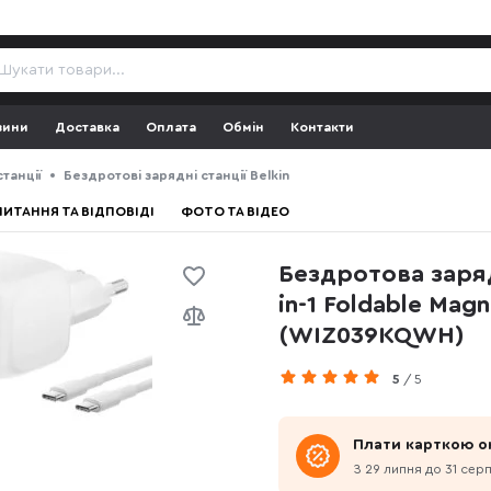
зини
Доставка
Оплата
Обмін
Контакти
танції
Бездротові зарядні станції Belkin
ПИТАННЯ ТА ВІДПОВІДІ
ФОТО ТА ВІДЕО
Бездротова заряд
in-1 Foldable Mag
(WIZ039KQWH)
5
/ 5
Плати карткою о
З 29 липня до 31 сер