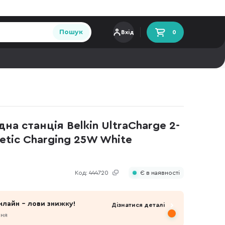
Пошук
Вхід
0
на станція Belkin UltraCharge 2-
netic Charging 25W White
Код:
444720
Є в наявності
нлайн - лови знижку!
Дізнатися деталі
пня