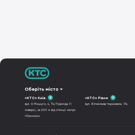
Оберіть місто
«КТС» Київ
«КТС» Рівне
вул. О.Мишуги, 4, ТЦ Піраміда (1
вул. В`ячеслава Чорновола, 17а
поверх), за 200 м від станції метро
«Позняки».