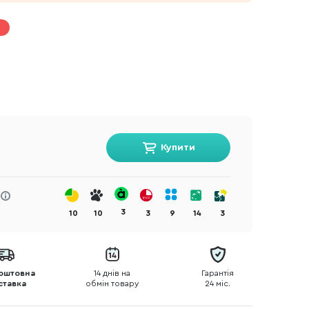
Купити
3
10
10
3
9
14
3
оштовна
14 днів на
Гарантія
ставка
обмін товару
24 міс.