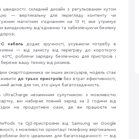
і швидкості: складний дизайн з регульованим кутом
ицію — вертикальну для перегляду контенту чи
отужним магнітним з'єднанням на 13 Н, яке утримує
аючи випадковому від'єднанню та забезпечуючи безпеку
 дорозі.
C кабель
додає зручності, усуваючи потребу в
безпеки — від захисту від перегріву до короткого
 40°C, роблячи зарядку безпечною для пристроїв і
береже вашу техніку від ризиків.
дки смартгодинника чи інших аксесуарів, модель стає
 живити
до трьох пристроїв
без втрат ефективності,
ий актив для тих, хто цінує багатозадачність.
in UltraCharge незамінним супутником: з можливістю
артку, він набирає повний заряд за 2 години від
їздки на продуктивні оази, де ви працюєте чи
, AirPods та Qi2-пристроями від Samsung чи Google
вності, з можливістю орієнтації телефону вертикально
, роблячи його ідеальним для багатозадачності — від