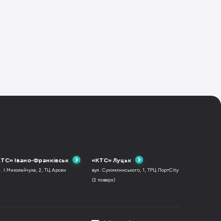
ТС» Івано-Франківськ
«КТС» Луцьк
л. І.Миколайчука, 2, ТЦ Арсен
вул. Сухомлинського, 1, ТРЦ ПортCity
(2 поверх)