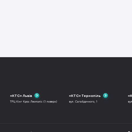
«КТС» Львів
«КТС» Тернопіль
«К
ТРЦ Кінг Крос Леополіс (1 поверх)
вул. Сагайдачного, 1
ву