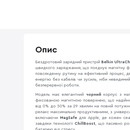
Опис
Бездротовий зарядний пристрій
Belkin UltraCh
швидкого заряджання, що поєднує магнітну ф
повсякденну рутину на ефективний процес, 
енергію без кабелів чи зусиль, ніби невидимий
безперервної роботи.
Модель має елегантний
чорний
корпус з мат
фіксованою магнітною поверхнею, що надійно
від 0% до 50% за 29 хвилин на повній потужн
релакс максимально продуктивними, з універс
включаючи
MagSafe
для Apple, де кожен сеа
завдяки технології
ChillBoost
, що пасивно ро
батарею від стресу.