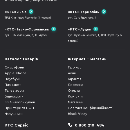
за 200 м від станції метро «Позняки».
«КТС» Львів
«КТС» Тернопіль
ТРЦ Кінг Крос Леополіс (1 поверх)
вул. Сагайдачного, 1
«КТС» Івано-Франківськ
«КТС» Луцьк
вул. І.Миколайчука, 2, ТЦ Арсен
вул. Сухомлинського, 1, ТРЦ ПортCity (2
поверх)
Каталог товарів
Інтернет - магазин
Смартфони
Про нас
Apple iPhone
Акції
Ноутбуки
Гарантія
Планшети
Доставка
Телевізори
Оплата
Відеокарти
Контакти
SSD-накопичувачі
Магазини
Принтери та БФП
Політика конфіденційності
Навушники
Black Friday
КТС Сервіс
0 800 210-484