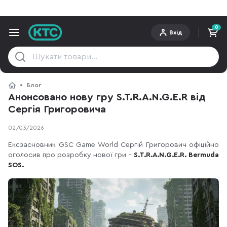
0
Вхід
Блог
Анонсовано нову гру S.T.R.A.N.G.E.R від
Сергія Григоровича
02/03/2026
Ексзасновник GSC Game World Сергій Григорович офіційно
оголосив про розробку нової гри –
S.T.R.A.N.G.E.R. Bermuda
SOS.