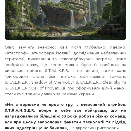
Опис звучить знайомо: світ після глобальної ядерної
катастрофи, атмосфера ізоляції, дослідження небезпечних
територій, виживання та непередбачувані загрози. Якщо
прибрати назву, це легко можна було б прийняти за
синопсис нового S.T.A.L.K.E.R. І не дивно, адже саме
Григорович стояв біля витоків оригінальної трилогії:
S.T.A.L.K.E.R.: Shadow of Chernobyl, S.T.A.L.K.E.R.: Clear Sky та
S.T.A.L.K.E.R.: Call of Pripyat. Ці ігри сформували цілий жанр і
стали культовими далеко за межами України.
«Ми створюємо не просто гру, а імерсивний стрибок.
S.T.R.A.N.G.E.R. вбере в себе все найкраще, що ми
напрацювали за більш ніж 33 роки роботи різних команд,
але при цьому запропонує фанатам технології та підхід,
яких індустрія ще не бачила»,
– підкреслив Григорович