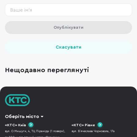
Опублікувати
Скасувати
Нещодавно переглянуті
Оберіть місто
«КТС» Київ
«КТС» Рівне
вул. О.Мишуги, 4, ТЦ Піраміда (1 поверх),
вул. В`ячеслава Чорновола, 17а